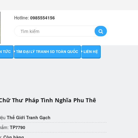
Hotline:
0985554156
IN TỨC
TÌM ĐẠI LÝ TRANH 5D TOÀN QUỐC
LIÊN HỆ
Chữ Thư Pháp Tình Nghĩa Phu Thê
iệu
Thế Giới Tranh Gạch
phẩm:
TP7790
g:
Còn hàng