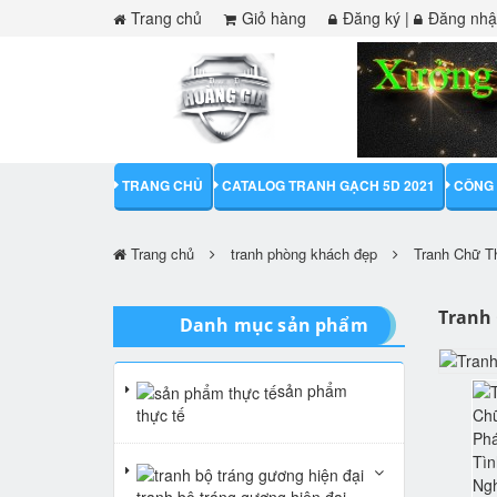
Trang chủ
Giỏ hàng
Đăng ký
|
Đăng nh
TRANG CHỦ
CATALOG TRANH GẠCH 5D 2021
CÔNG 
Trang chủ
tranh phòng khách đẹp
Tranh Chữ T
Tranh
Danh mục sản phẩm
sản phẩm
thực tế
tranh bộ tráng gương hiện đại