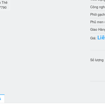
Công nghệ
Phôi gạch
Phủ men u
Giao Hàn
Li
Giá:
Số lượng
Ả