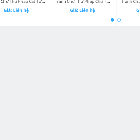
ev
Tranh Chữ Thư Pháp Cát Tường Như Ý XG006
Tranh Chữ Thư Pháp Chữ Tâm VNF113
Giá: Liên hệ
Giá: Liên hệ
Gi