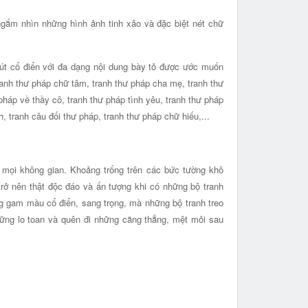
ngắm nhìn những hình ảnh tinh xảo và đặc biệt nét chữ
hút cổ điển với đa dạng nội dung bày tỏ được ước muốn
tranh thư pháp chữ tâm, tranh thư pháp cha mẹ, tranh thư
pháp về thầy cô, tranh thư pháp tình yêu, tranh thư pháp
, tranh câu đối thư pháp, tranh thư pháp chữ hiếu,...
i mọi không gian. Khoảng trống trên các bức tường khô
 trở nên thật độc đáo và ấn tượng khi có những bộ tranh
g gam màu cổ điển, sang trọng, mà những bộ tranh treo
hững lo toan và quên đi những căng thẳng, mệt mỏi sau