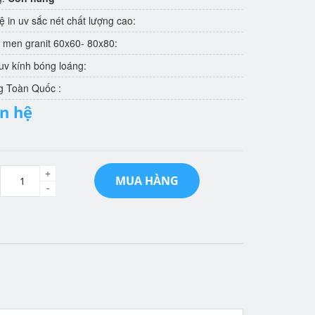
 in uv sắc nét chất lượng cao:
 men granit 60x60- 80x80:
v kính bóng loáng:
g Toàn Quốc :
ên hệ
+
MUA HÀNG
-