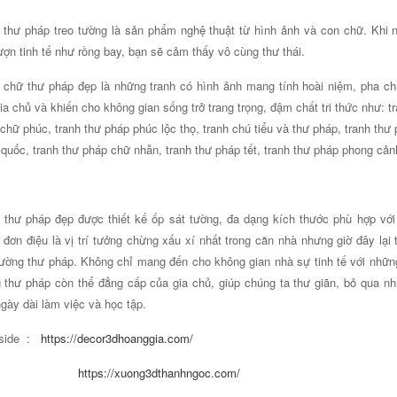
 thư pháp treo tường là sản phẩm nghệ thuật từ hình ảnh và con chữ. Khi 
ượn tinh tế như rồng bay, bạn sẽ cảm thấy vô cùng thư thái.
 chữ thư pháp đẹp là những tranh có hình ảnh mang tính hoài niệm, pha c
ia chủ và khiến cho không gian sống trở trang trọng, đậm chất tri thức như: 
chữ phúc, tranh thư pháp phúc lộc thọ, tranh chú tiểu và thư pháp, tranh thư 
 quốc, tranh thư pháp chữ nhẫn, tranh thư pháp tết, tranh thư pháp phong cảnh
 thư pháp đẹp được thiết kế ốp sát tường, đa dạng kích thước phù hợp vớ
 đơn điệu là vị trí tưởng chừng xấu xí nhất trong căn nhà nhưng giờ đây lại
tường thư pháp. Không chỉ mang đến cho không gian nhà sự tinh tế với nhữn
 thư pháp còn thể đẳng cấp của gia chủ, giúp chúng ta thư giãn, bỏ qua n
gày dài làm việc và học tập.
side :
https://decor3dhoanggia.com/
https://xuong3dthanhngoc.com/