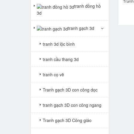
pr
Tranh phòng thờ kính nhớ tổ tiên TBQ80223
Tranh phòng thờ quang lưu đức TBQ8455
tranh đồng hồ
Giá: Liên hệ
Giá: Liên hệ
3d
tranh gạch 3d
tranh 3d lộc bình
tranh cầu thang 3d
tranh cọ vẽ
Tranh gạch 3D con công dọc
tranh gạch 3D con công ngang
Tranh gạch 3D Công giáo