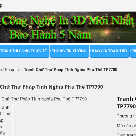
ập
TRÌNH THI CÔNG THỰC TẾ
THÔNG TIN XƯỞNG
BÁO GIÁ TRANH 5D
T
hư Pháp
Tranh Chữ Thư Pháp Tình Nghĩa Phu Thê TP7790
 Chữ Thư Pháp Tình Nghĩa Phu Thê TP7790
Tranh 
TP7790
Thương h
Mã sản 
Tình trạn