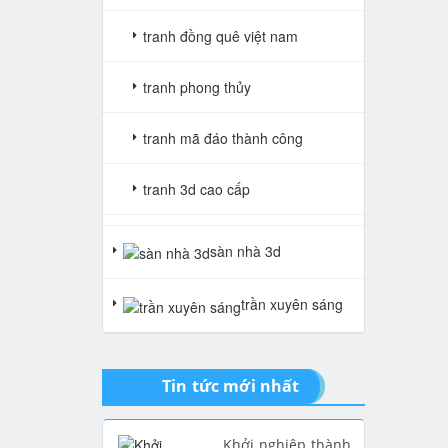
tranh đồng quê việt nam
tranh phong thủy
tranh mã đáo thành công
tranh 3d cao cấp
tranh gạch 3d thuận buồm xuôi
sàn nhà 3d
gió
trần xuyên sáng
tranh giả ngọc
Tin tức mới nhất
Khởi nghiệp thành