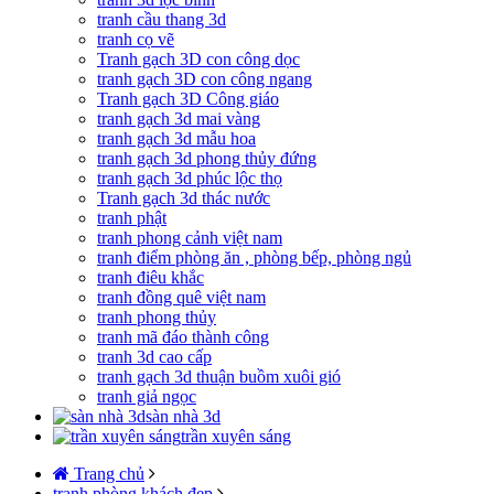
tranh cầu thang 3d
tranh cọ vẽ
Tranh gạch 3D con công dọc
tranh gạch 3D con công ngang
Tranh gạch 3D Công giáo
tranh gạch 3d mai vàng
tranh gạch 3d mẫu hoa
tranh gạch 3d phong thủy đứng
tranh gạch 3d phúc lộc thọ
Tranh gạch 3d thác nước
tranh phật
tranh phong cảnh việt nam
tranh điểm phòng ăn , phòng bếp, phòng ngủ
tranh điêu khắc
tranh đồng quê việt nam
tranh phong thủy
tranh mã đáo thành công
tranh 3d cao cấp
tranh gạch 3d thuận buồm xuôi gió
tranh giả ngọc
sàn nhà 3d
trần xuyên sáng
Trang chủ
tranh phòng khách đẹp