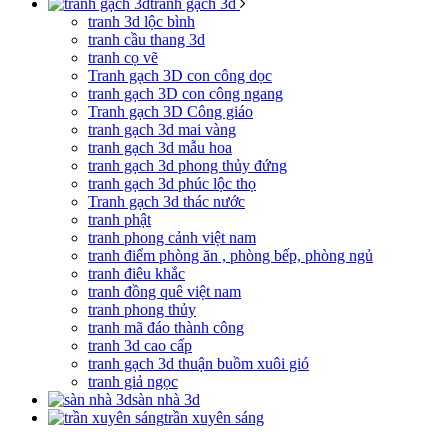
tranh gạch 3d
tranh 3d lộc bình
tranh cầu thang 3d
tranh cọ vẽ
Tranh gạch 3D con công dọc
tranh gạch 3D con công ngang
Tranh gạch 3D Công giáo
tranh gạch 3d mai vàng
tranh gạch 3d mẫu hoa
tranh gạch 3d phong thủy đứng
tranh gạch 3d phúc lộc thọ
Tranh gạch 3d thác nước
tranh phật
tranh phong cảnh việt nam
tranh điểm phòng ăn , phòng bếp, phòng ngủ
tranh điêu khắc
tranh đồng quê việt nam
tranh phong thủy
tranh mã đáo thành công
tranh 3d cao cấp
tranh gạch 3d thuận buồm xuôi gió
tranh giả ngọc
sàn nhà 3d
trần xuyên sáng