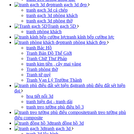
tranh gạch 3d đẹp
tranh gạch 3d cá chép
tranh gạch 3d phòng khách
tranh gạch 3d phòng thờ
Tranh gạch 5D
tranh phòng khách
tranh kính bếp cường lực
tranh phòng khách đẹp
tranh Bác Hồ
Tranh Bản Đồ Thế Giới
Tranh Chữ Thư Pháp
tranh kim tiền , cây mai vàng
Tranh phòng thờ
Tranh tứ quý
Tranh Vạn Lý Trường Thành
tranh phù điêu đất sét hiện
đại
họa tiết nổi 3d
tranh hiện đại - tranh dài
tranh treo tường phù điêu bộ 3
tranh treo tường phù
điêu composite
tranh đồng hồ 3d
tranh gạch 3d
tranh 3d lộc bình