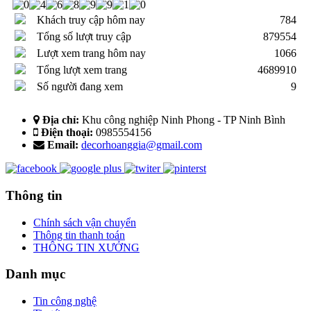
Khách truy cập hôm nay
784
Tổng số lượt truy cập
879554
Lượt xem trang hôm nay
1066
Tổng lượt xem trang
4689910
Số người đang xem
9
Địa chỉ:
Khu công nghiệp Ninh Phong - TP Ninh Bình
Điện thoại:
0985554156
Email:
decorhoanggia@gmail.com
Thông tin
Chính sách vận chuyển
Thông tin thanh toán
THÔNG TIN XƯỞNG
Danh mục
Tin công nghệ