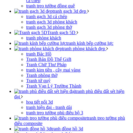
cá chép
tranh treo tường đồng quê
tranh gạch 3d đẹp
tranh gạch 3d cá chép
tranh gạch 3d phòng khách
tranh gạch 3d phòng thờ
Tranh gạch 5D
tranh phòng khách
tranh kính bếp cường lực
tranh phòng khách đẹp
tranh Bác Hồ
Tranh Bản Đồ Thế Giới
Tranh Chữ Thư Pháp
tranh kim tiền , cây mai vàng
Tranh phòng thờ
Tranh tứ quý
Tranh Vạn Lý Trường Thành
tranh phù điêu đất sét hiện
đại
họa tiết nổi 3d
tranh hiện đại - tranh dài
tranh treo tường phù điêu bộ 3
tranh treo tường phù
điêu composite
tranh đồng hồ 3d