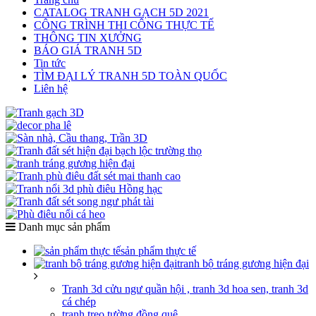
CATALOG TRANH GẠCH 5D 2021
CÔNG TRÌNH THI CÔNG THỰC TẾ
THÔNG TIN XƯỞNG
BÁO GIÁ TRANH 5D
Tin tức
TÌM ĐẠI LÝ TRANH 5D TOÀN QUỐC
Liên hệ
Danh mục sản phẩm
sản phẩm thực tế
tranh bộ tráng gương hiện đại
Tranh 3d cửu ngư quần hội , tranh 3d hoa sen, tranh 3d
cá chép
tranh treo tường đồng quê