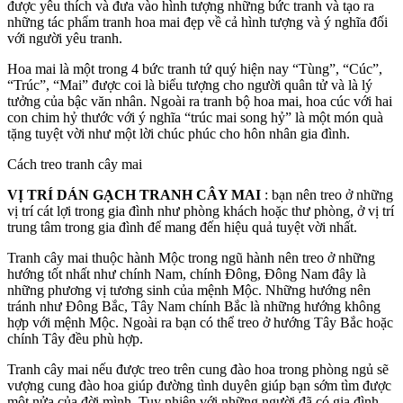
được yêu thích và đưa vào hình tượng những bức tranh và tạo ra
những tác phẩm tranh hoa mai đẹp về cả hình tượng và ý nghĩa đối
với người yêu tranh.
Hoa mai là một trong 4 bức tranh tứ quý hiện nay “Tùng”, “Cúc”,
“Trúc”, “Mai” được coi là biểu tượng cho người quân tử và là lý
tưởng của bậc văn nhân. Ngoài ra tranh bộ hoa mai, hoa cúc với hai
con chim hỷ thước với ý nghĩa “trúc mai song hỷ” là một món quà
tặng tuyệt vời như một lời chúc phúc cho hôn nhân gia đình.
Cách treo tranh cây mai
VỊ TRÍ DÁN GẠCH TRANH
CÂY MAI
: bạn nên treo ở những
vị trí cát lợi trong gia đình như phòng khách hoặc thư phòng, ở vị trí
trung tâm trong gia đình để mang đến hiệu quả tuyệt vời nhất.
Tranh cây mai thuộc hành Mộc trong ngũ hành nên treo ở những
hướng tốt nhất như chính Nam, chính Đông, Đông Nam đây là
những phương vị tương sinh của mệnh Mộc. Những hướng nên
tránh như Đông Bắc, Tây Nam chính Bắc là những hướng không
hợp với mệnh Mộc. Ngoài ra bạn có thể treo ở hướng Tây Bắc hoặc
chính Tây đều phù hợp.
Tranh cây mai nếu được treo trên cung đào hoa trong phòng ngủ sẽ
vượng cung đào hoa giúp đường tình duyên giúp bạn sớm tìm được
một nửa của đời mình. Tuy nhiên với những người đã có gia đình