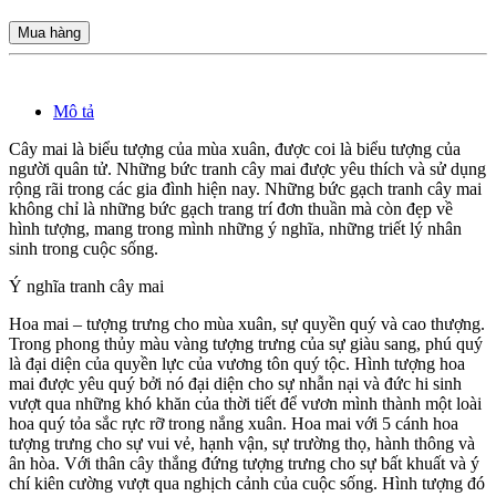
Mua hàng
Mô tả
Cây mai là biểu tượng của mùa xuân, được coi là biểu tượng của
người quân tử. Những bức tranh cây mai được yêu thích và sử dụng
rộng rãi trong các gia đình hiện nay. Những bức gạch tranh cây mai
không chỉ là những bức gạch trang trí đơn thuần mà còn đẹp về
hình tượng, mang trong mình những ý nghĩa, những triết lý nhân
sinh trong cuộc sống.
Ý nghĩa tranh cây mai
Hoa mai – tượng trưng cho mùa xuân, sự quyền quý và cao thượng.
Trong phong thủy màu vàng tượng trưng của sự giàu sang, phú quý
là đại diện của quyền lực của vương tôn quý tộc. Hình tượng hoa
mai được yêu quý bởi nó đại diện cho sự nhẫn nại và đức hi sinh
vượt qua những khó khăn của thời tiết để vươn mình thành một loài
hoa quý tỏa sắc rực rỡ trong nắng xuân. Hoa mai với 5 cánh hoa
tượng trưng cho sự vui vẻ, hạnh vận, sự trường thọ, hành thông và
ân hòa. Với thân cây thắng đứng tượng trưng cho sự bất khuất và ý
chí kiên cường vượt qua nghịch cảnh của cuộc sống. Hình tượng đó