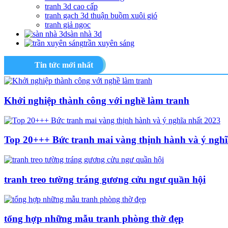
tranh 3d cao cấp
tranh gạch 3d thuận buồm xuôi gió
tranh giả ngọc
sàn nhà 3d
trần xuyên sáng
Tin tức mới nhất
Khởi nghiệp thành công với nghề làm tranh
Top 20+++ Bức tranh mai vàng thịnh hành và ý nghĩ
tranh treo tường tráng gương cửu ngư quần hội
tổng hợp những mẫu tranh phòng thờ đẹp