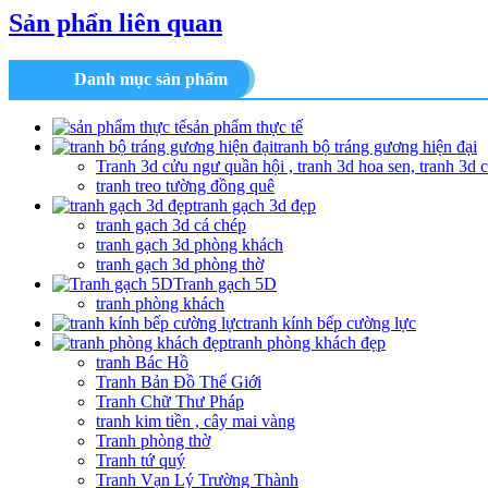
Sản phẩn liên quan
Danh mục sản phẩm
sản phẩm thực tế
tranh bộ tráng gương hiện đại
Tranh 3d cửu ngư quần hội , tranh 3d hoa sen, tranh 3d 
tranh treo tường đồng quê
tranh gạch 3d đẹp
tranh gạch 3d cá chép
tranh gạch 3d phòng khách
tranh gạch 3d phòng thờ
Tranh gạch 5D
tranh phòng khách
tranh kính bếp cường lực
tranh phòng khách đẹp
tranh Bác Hồ
Tranh Bản Đồ Thế Giới
Tranh Chữ Thư Pháp
tranh kim tiền , cây mai vàng
Tranh phòng thờ
Tranh tứ quý
Tranh Vạn Lý Trường Thành