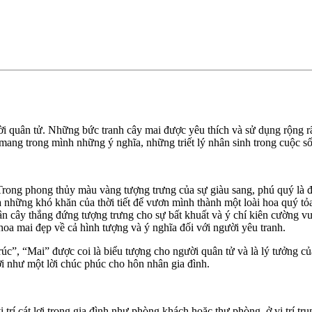
ời quân tử. Những bức tranh cây mai được yêu thích và sử dụng rộng r
 mang trong mình những ý nghĩa, những triết lý nhân sinh trong cuộc s
rong phong thủy màu vàng tượng trưng của sự giàu sang, phú quý là đ
a những khó khăn của thời tiết để vươn mình thành một loài hoa quý tỏ
hân cây thắng đứng tượng trưng cho sự bất khuất và ý chí kiên cường 
oa mai đẹp về cả hình tượng và ý nghĩa đối với người yêu tranh.
úc”, “Mai” được coi là biểu tượng cho người quân tử và là lý tưởng củ
ời như một lời chúc phúc cho hôn nhân gia đình.
 trí cát lợi trong gia đình như phòng khách hoặc thư phòng, ở vị trí tr