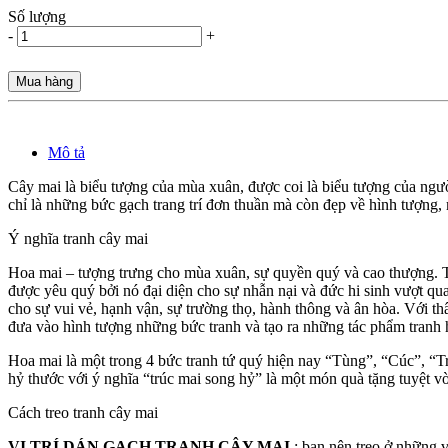
Số lượng
-
+
Mua hàng
Mô tả
Cây mai là biểu tượng của mùa xuân, được coi là biểu tượng của ngư
chỉ là những bức gạch trang trí đơn thuần mà còn đẹp về hình tượng,
Ý nghĩa tranh cây mai
Hoa mai – tượng trưng cho mùa xuân, sự quyền quý và cao thượng. T
được yêu quý bởi nó đại diện cho sự nhẫn nại và đức hi sinh vượt qu
cho sự vui vẻ, hạnh vận, sự trường thọ, hành thông và ân hòa. Với t
đưa vào hình tượng những bức tranh và tạo ra những tác phẩm tranh h
Hoa mai là một trong 4 bức tranh tứ quý hiện nay “Tùng”, “Cúc”, “Tr
hỷ thước với ý nghĩa “trúc mai song hỷ” là một món quà tặng tuyệt v
Cách treo tranh cây mai
VỊ TRÍ DÁN GẠCH TRANH
CÂY MAI
: bạn nên treo ở những vị