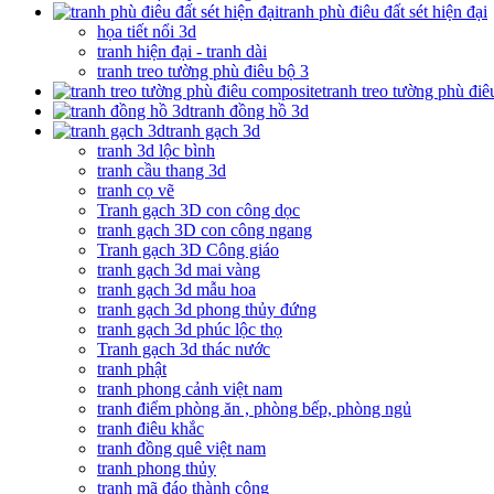
tranh phù điêu đất sét hiện đại
họa tiết nổi 3d
tranh hiện đại - tranh dài
tranh treo tường phù điêu bộ 3
tranh treo tường phù đi
tranh đồng hồ 3d
tranh gạch 3d
tranh 3d lộc bình
tranh cầu thang 3d
tranh cọ vẽ
Tranh gạch 3D con công dọc
tranh gạch 3D con công ngang
Tranh gạch 3D Công giáo
tranh gạch 3d mai vàng
tranh gạch 3d mẫu hoa
tranh gạch 3d phong thủy đứng
tranh gạch 3d phúc lộc thọ
Tranh gạch 3d thác nước
tranh phật
tranh phong cảnh việt nam
tranh điểm phòng ăn , phòng bếp, phòng ngủ
tranh điêu khắc
tranh đồng quê việt nam
tranh phong thủy
tranh mã đáo thành công