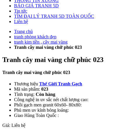
THÔNG TIN XƯỞNG
BÁO GIÁ TRANH 5D
Tin tức
TÌM ĐẠI LÝ TRANH 5D TOÀN QUỐC
Liên hệ
Trang chủ
tranh phòng khách đẹp
tranh kim tiền , cây mai vàng
Tranh cây mai vàng chữ phúc 023
Tranh cây mai vàng chữ phúc 023
Tranh cây mai vàng chữ phúc 023
Thương hiệu
Thế Giới Tranh Gạch
Mã sản phẩm:
023
Tình trạng:
Còn hàng
Công nghệ in uv sắc nét chất lượng cao:
Phôi gạch men granit 60x60- 80x80:
Phủ men uv kính bóng loáng:
Giao Hàng Toàn Quốc :
Giá:
Liên hệ