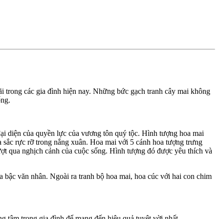
ãi trong các gia đình hiện nay. Những bức gạch tranh cây mai không
ống.
ại diện của quyền lực của vương tôn quý tộc. Hình tượng hoa mai
a sắc rực rỡ trong nắng xuân. Hoa mai với 5 cánh hoa tượng trưng
vượt qua nghịch cảnh của cuộc sống. Hình tượng đó được yêu thích và
a bậc văn nhân. Ngoài ra tranh bộ hoa mai, hoa cúc với hai con chim
ung tâm trong gia đình để mang đến hiệu quả tuyệt vời nhất.