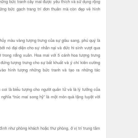
Những bức tranh cây mai được yêu thích và sử dụng rộng
hững bức gạch trang trí đơn thuần mà còn đẹp về hình
hủy màu vàng tượng trưng của sự giàu sang, phú quý là
ởi nó đại diện cho sự nhẫn nại và đức hi sinh vượt qua
ỡ trong nắng xuân. Hoa mai với 5 cánh hoa tượng trưng
g đứng tượng trưng cho sự bất khuất và ý chí kiên cường
vào hình tượng những bức tranh và tạo ra những tác
c coi là biểu tượng cho người quân tử và là lý tưởng của
 nghĩa “trúc mai song hỷ” là một món quà tặng tuyệt vời
a đình như phòng khách hoặc thư phòng, ở vị trí trung tâm