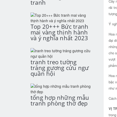
tranh
Cây m
rãi t
tượng
Ý ngh
Top 20+++ Bức tranh
mai vàng thịnh hành
Hoa m
và ý nghĩa nhất 2023
đại d
những
cho s
vượt
tranh treo tường
phẩm 
tráng gương cửu ngư
quần hội
Hoa m
bậc v
như m
tổng hợp những mẫu
Cách 
tranh phòng thờ đẹp
VỊ T
trong