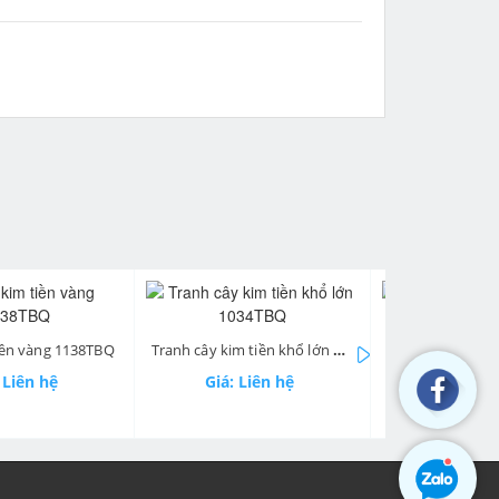
next
Tranh cây kim tiền khổ lớn 1034TBQ
Tranh cây lộc vừng tài lộc 722BS
Tranh kim t
Giá: Liên hệ
Giá: Liên hệ
Giá