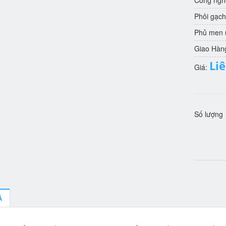
Công nghệ
Phôi gạch
Phủ men u
Giao Hàn
Li
Giá:
Số lượng
Ả