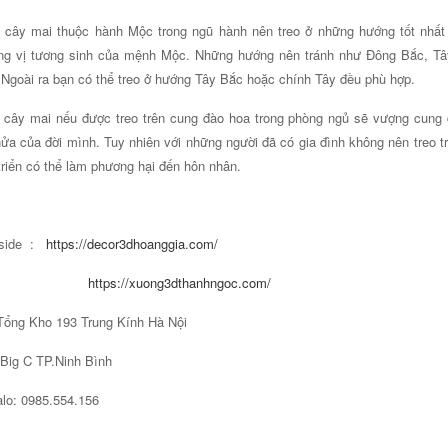
 cây mai thuộc hành Mộc trong ngũ hành nên treo ở những hướng tốt nh
ng vị tương sinh của mệnh Mộc. Những hướng nên tránh như Đông Bắc, T
Ngoài ra bạn có thể treo ở hướng Tây Bắc hoặc chính Tây đều phù hợp.
 cây mai nếu được treo trên cung đào hoa trong phòng ngủ sẽ vượng cung
ửa của đời mình. Tuy nhiên với những người đã có gia đình không nên treo t
triển có thể làm phương hại đến hôn nhân.
side :
https://decor3dhoanggia.com/
https://xuong3dthanhngoc.com/
Tổng Kho 193 Trung Kính Hà Nội
C TP.Ninh Bình
lo: 0985.554.156