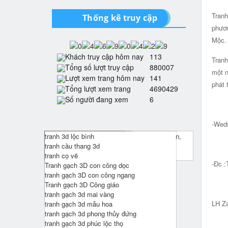
Tranh
Thống kê truy cập
phươ
Mộc. 
Khách truy cập hôm nay
113
Tranh
Tổng số lượt truy cập
880007
một n
Lượt xem trang hôm nay
141
phát 
Tổng lượt xem trang
4690429
Số người đang xem
6
-Wed
Tranh 3d cửu ngư quần hội , tranh 3d hoa sen,
tranh gạch 3d cá chép
tranh phòng khách
tranh Bác Hồ
họa tiết nổi 3d
tranh 3d lộc bình
tranh 3d cá chép
tranh gạch 3d phòng khách
Tranh Bản Đồ Thế Giới
tranh hiện đại - tranh dài
tranh cầu thang 3d
tranh treo tường đồng quê
tranh gạch 3d phòng thờ
Tranh Chữ Thư Pháp
tranh treo tường phù điêu bộ 3
tranh cọ vẽ
-Đc :
tranh kim tiền , cây mai vàng
Tranh gạch 3D con công dọc
Tranh phòng thờ
tranh gạch 3D con công ngang
Big 
Tranh tứ quý
Tranh gạch 3D Công giáo
Tranh Vạn Lý Trường Thành
tranh gạch 3d mai vàng
LH Za
tranh gạch 3d mẫu hoa
tranh gạch 3d phong thủy đứng
tranh gạch 3d phúc lộc thọ