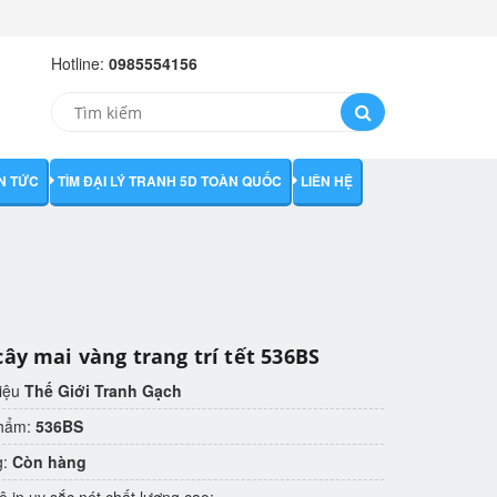
Hotline:
0985554156
IN TỨC
TÌM ĐẠI LÝ TRANH 5D TOÀN QUỐC
LIÊN HỆ
cây mai vàng trang trí tết 536BS
iệu
Thế Giới Tranh Gạch
phẩm:
536BS
g:
Còn hàng