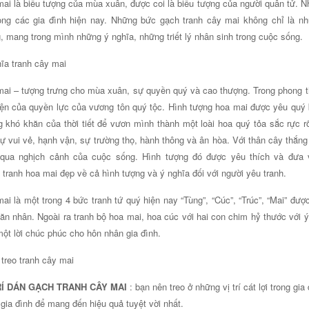
ai là biểu tượng của mùa xuân, được coi là biểu tượng của người quân tử. 
rong các gia đình hiện nay. Những bức gạch tranh cây mai không chỉ là n
, mang trong mình những ý nghĩa, những triết lý nhân sinh trong cuộc sống.
ĩa tranh cây mai
ai – tượng trưng cho mùa xuân, sự quyền quý và cao thượng. Trong phong t
iện của quyền lực của vương tôn quý tộc. Hình tượng hoa mai được yêu quý b
 khó khăn của thời tiết để vươn mình thành một loài hoa quý tỏa sắc rực r
ự vui vẻ, hạnh vận, sự trường thọ, hành thông và ân hòa. Với thân cây thắn
 qua nghịch cảnh của cuộc sống. Hình tượng đó được yêu thích và đưa 
tranh hoa mai đẹp về cả hình tượng và ý nghĩa đối với người yêu tranh.
ai là một trong 4 bức tranh tứ quý hiện nay “Tùng”, “Cúc”, “Trúc”, “Mai” đượ
ăn nhân. Ngoài ra tranh bộ hoa mai, hoa cúc với hai con chim hỷ thước với ý
ột lời chúc phúc cho hôn nhân gia đình.
treo tranh cây mai
RÍ DÁN GẠCH TRANH
CÂY MAI
: bạn nên treo ở những vị trí cát lợi trong gi
 gia đình để mang đến hiệu quả tuyệt vời nhất.