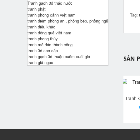
Tranh gạch 3d thác nước
tranh phật
tranh phong cảnh việt nam
Tag:
tranh điểm phòng ăn , phòng bếp, phòng ngủ
tranh điêu khắc
tranh đồng quê việt nam
tranh phong thủy
tranh mã đáo thành công
tranh 3d cao cấp
tranh gạch 3d thuận buồm xuôi gió
SẢN 
tranh giả ngọc
Tranh cây kim tiền phát tài
pr
Tranh kim tiền thần tài 3315
Giá: Liên hệ
Giá: Liên hệ