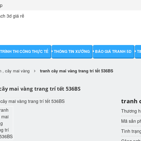
ập
TRÌNH THI CÔNG THỰC TẾ
THÔNG TIN XƯỞNG
BÁO GIÁ TRANH 5D
T
ền , cây mai vàng
tranh cây mai vàng trang trí tết 536BS
cây mai vàng trang trí tết 536BS
tranh 
Thương h
Mã sản 
Tình trạn