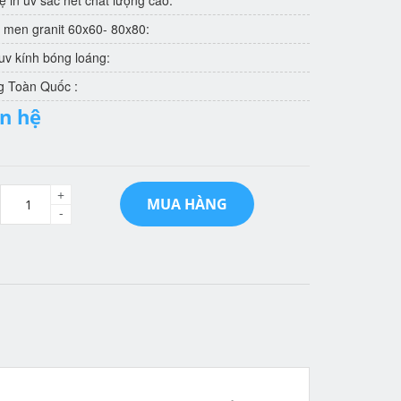
 in uv sắc nét chất lượng cao:
 men granit 60x60- 80x80:
v kính bóng loáng:
g Toàn Quốc :
ên hệ
+
MUA HÀNG
-