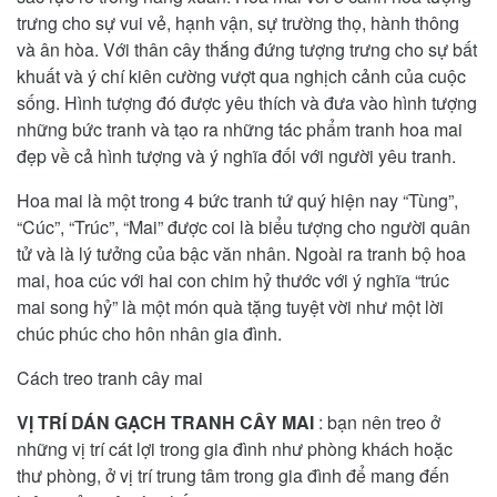
trưng cho sự vui vẻ, hạnh vận, sự trường thọ, hành thông
và ân hòa. Với thân cây thắng đứng tượng trưng cho sự bất
khuất và ý chí kiên cường vượt qua nghịch cảnh của cuộc
sống. Hình tượng đó được yêu thích và đưa vào hình tượng
những bức tranh và tạo ra những tác phẩm tranh hoa mai
đẹp về cả hình tượng và ý nghĩa đối với người yêu tranh.
Hoa mai là một trong 4 bức tranh tứ quý hiện nay “Tùng”,
“Cúc”, “Trúc”, “Mai” được coi là biểu tượng cho người quân
tử và là lý tưởng của bậc văn nhân. Ngoài ra tranh bộ hoa
mai, hoa cúc với hai con chim hỷ thước với ý nghĩa “trúc
mai song hỷ” là một món quà tặng tuyệt vời như một lời
chúc phúc cho hôn nhân gia đình.
Cách treo tranh cây mai
VỊ TRÍ DÁN GẠCH TRANH
CÂY MAI
: bạn nên treo ở
những vị trí cát lợi trong gia đình như phòng khách hoặc
thư phòng, ở vị trí trung tâm trong gia đình để mang đến