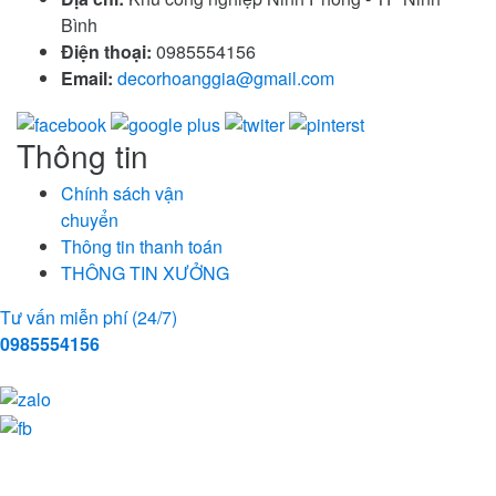
Bình
Điện thoại:
0985554156
Email:
decorhoanggia@gmail.com
Thông tin
Chính sách vận
chuyển
Thông tin thanh toán
THÔNG TIN XƯỞNG
Tư vấn miễn phí (24/7)
0985554156
Tranh 3d cửu ngư quần hội , tranh 3d hoa sen, tranh 3d cá
tranh gạch 3d cá chép
tranh phòng khách
tranh Bác Hồ
họa tiết nổi 3d
tranh 3d lộc bình
chép
tranh gạch 3d phòng khách
Tranh Bản Đồ Thế Giới
tranh hiện đại - tranh dài
tranh cầu thang 3d