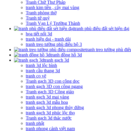
Tranh Chữ Thư Pháp
tranh kim tiền , cây mai vàng
Tranh phòng thờ
Tranh tứ quý
Tranh Vạn Lý Trường Thành
tranh phù điêu đất sét hiện đại
họa tiết nổi 3d
tranh hiện đại - tranh dài
tranh treo tường phù điêu bộ 3
tranh treo tường phù đi
tranh đồng hồ 3d
tranh gạch 3d
tranh 3d lộc bình
tranh cầu thang 3d
tranh cọ vẽ
Tranh gạch 3D con công dọc
tranh gạch 3D con công ngang
Tranh gạch 3D Công giáo
tranh gạch 3d mai vàng
tranh gạch 3d mẫu hoa
tranh gạch 3d phong thủy đứng
tranh gạch 3d phúc lộc thọ
Tranh gạch 3d thác nước
tranh phật
tranh phong cảnh việt nam