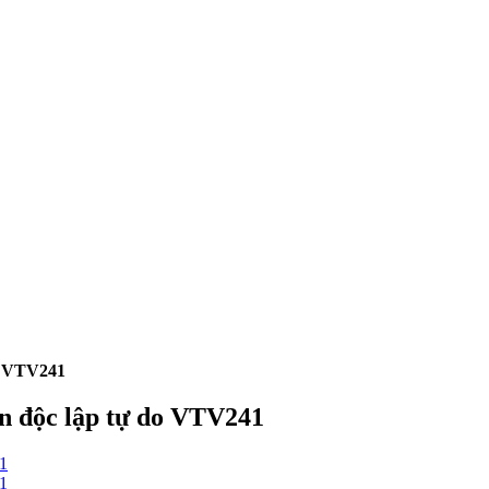
do VTV241
ơn độc lập tự do VTV241