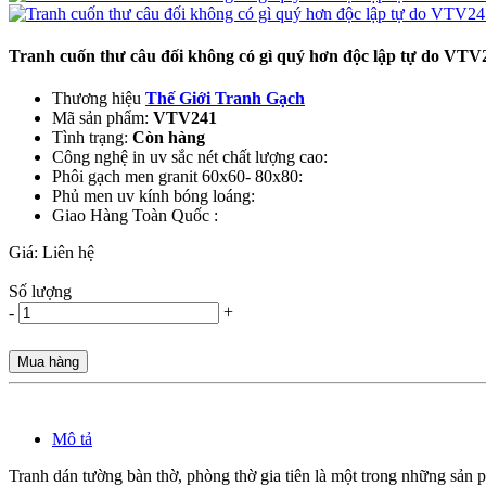
Tranh cuốn thư câu đối không có gì quý hơn độc lập tự do VTV
Thương hiệu
Thế Giới Tranh Gạch
Mã sản phẩm:
VTV241
Tình trạng:
Còn hàng
Công nghệ in uv sắc nét chất lượng cao:
Phôi gạch men granit 60x60- 80x80:
Phủ men uv kính bóng loáng:
Giao Hàng Toàn Quốc :
Giá:
Liên hệ
Số lượng
-
+
Mua hàng
Mô tả
Tranh dán tường bàn thờ, phòng thờ gia tiên là một trong những sản ph