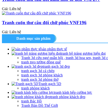
Giá: Liên hệ
Tranh cuốn thư câu đối chữ phúc VNF196
Giá: Liên hệ
Danh mục sản phẩm
sản phẩm thực tế
tranh bộ tráng gương hiện đại
Tranh 3d cửu ngư quần hội , tranh 3d hoa sen, tranh 3d 
tranh treo tường đồng quê
tranh gạch 3d đẹp
tranh gạch 3d cá chép
tranh gạch 3d phòng khách
tranh gạch 3d phòng thờ
Tranh gạch 5D
tranh phòng khách
tranh kính bếp cường lực
tranh phòng khách đẹp
tranh Bác Hồ
Tranh Bản Đồ Thế Giới