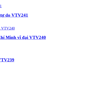
p tự do VTV241
 Chí Minh vĩ đại VTV240
c VTV239