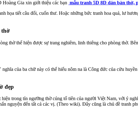
 Hoàng Gia xin giới thiệu các bạn
mẫu tranh 5D 8D dán bàn thờ, 
nh họa tiết câu đối, cuốn thư. Hoặc những bức tranh hoa quả, lư hươn
 thờ
phòng thờ thể hiện được sự trang nghiêm, linh thiêng cho phòng thờ. B
nghĩa của ba chữ này có thể hiểu nôm na là Công đức của cửu huyền t
hờ đẹp
ện trong tín ngưỡng thờ cúng tổ tiên của người Việt Nam, với ý nghĩa
ấn nguyện đến tất cả các vị. (Theo wiki). Đây cũng là chủ đề tranh ph