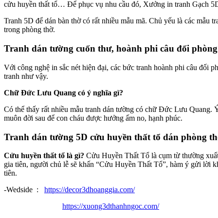
cửu huyền thất tổ… Để phục vụ nhu cầu đó, Xưởng in tranh Gạch 5D
Tranh 5D để dán bàn thờ có rất nhiều mẫu mã. Chủ yếu là các mẫu tra
trong phòng thờ.
Tranh dán tường cuốn thư, hoành phi câu đối phòng
Với công nghệ in sắc nét hiện đại, các bức tranh hoành phi câu đối 
tranh như vậy.
Chữ Đức Lưu Quang có ý nghĩa gì?
Có thể thấy rất nhiều mẫu tranh dán tường có chữ Đức Lưu Quang. Ý 
muôn đời sau để con cháu được hưởng ấm no, hạnh phúc.
Tranh dán tường 5D cửu huyền thất tổ dán phòng t
Cửu huyền thất tổ là gì?
Cửu Huyền Thất Tổ là cụm từ thường xuất hi
gia tiên, người chủ lễ sẽ khấn “Cửu Huyền Thất Tổ”, hàm ý gửi lời kh
tiên.
-Wedside :
https://decor3dhoanggia.com/
https://xuong3dthanhngoc.com/