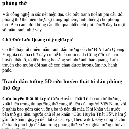
phòng thờ
Với công nghệ in sắc nét hiện đại, các bức tranh hoành phi câu đối
phòng thờ thể hiện được sự trang nghiêm, linh thiêng cho phòng
thờ. Bên cạnh đó không cần tốn quá nhiều chi phí. Dưới đây là một
số mẫu tranh như vậy.
Chữ Đức Lưu Quang có ý nghĩa gì?
Có thể thấy rất nhiều mẫu tranh dán tường có chữ Đức Lưu Quang.
Ý nghĩa của ba chữ này có thể hiểu nôm na là Công đức của cửu
huyền thất tổ, tổ tiên dòng họ sáng soi như ánh hào quang. Lưu
truyền cho muôn đời sau để con cháu được hưởng ấm no, hạnh
phúc.
Tranh dán tường 5D cửu huyền thất tổ dán phòng
thờ đẹp
Cửu huyền thất tổ là gì?
Cửu Huyền Thất Tổ là cụm từ thường
xuất hiện trong tín ngưỡng thờ cúng tổ tiên của người Việt Nam, với
ý nghĩa bao gồm các vị ông bà tổ tiên đã mất. Khi khấn vái trước
bàn thờ gia tiên, người chủ lễ sẽ khấn “Cửu Huyền Thất Tổ”, hàm ý
gửi lời khấn nguyện đến tất cả các vị. (Theo wiki). Đây cũng là chủ
đề tranh phù hợp để dán trong phòng thờ, với ý nghĩa tưởng nhớ và