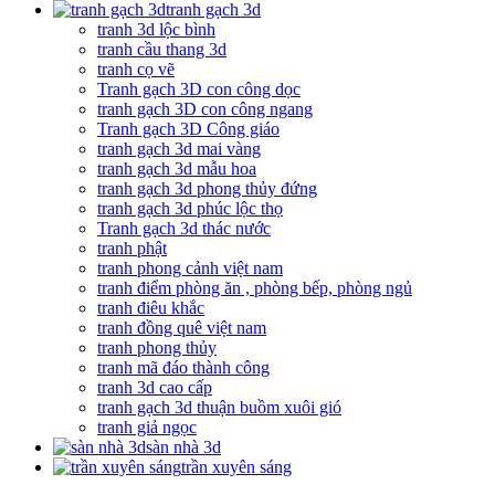
tranh gạch 3d
tranh 3d lộc bình
tranh cầu thang 3d
tranh cọ vẽ
Tranh gạch 3D con công dọc
tranh gạch 3D con công ngang
Tranh gạch 3D Công giáo
tranh gạch 3d mai vàng
tranh gạch 3d mẫu hoa
tranh gạch 3d phong thủy đứng
tranh gạch 3d phúc lộc thọ
Tranh gạch 3d thác nước
tranh phật
tranh phong cảnh việt nam
tranh điểm phòng ăn , phòng bếp, phòng ngủ
tranh điêu khắc
tranh đồng quê việt nam
tranh phong thủy
tranh mã đáo thành công
tranh 3d cao cấp
tranh gạch 3d thuận buồm xuôi gió
tranh giả ngọc
sàn nhà 3d
trần xuyên sáng