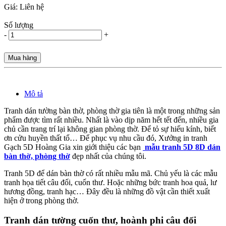
Giá:
Liên hệ
Số lượng
-
+
Mua hàng
Mô tả
Tranh dán tường bàn thờ, phòng thờ gia tiên là một trong những sản
phẩm được tìm rất nhiều. Nhất là vào dịp năm hết tết đến, nhiều gia
chủ cần trang trí lại không gian phòng thờ. Để tỏ sự hiếu kính, biết
ơn cửu huyền thất tổ… Để phục vụ nhu cầu đó, Xưởng in tranh
Gạch 5D Hoàng Gia xin giới thiệu các bạn
mẫu tranh 5D 8D dán
bàn thờ, phòng thờ
đẹp nhất của chúng tôi.
Tranh 5D để dán bàn thờ có rất nhiều mẫu mã. Chủ yếu là các mẫu
tranh họa tiết câu đối, cuốn thư. Hoặc những bức tranh hoa quả, lư
hương đồng, tranh hạc… Đây đều là những đồ vật cần thiết xuất
hiện ở trong phòng thờ.
Tranh dán tường cuốn thư, hoành phi câu đối