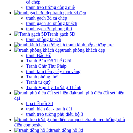
cá chép
tranh treo tường đồng quê
tranh gạch 3d đẹp
tranh gạch 3d cá chép
tranh gạch 3d phòng khách
tranh gạch 3d phòng thờ
Tranh gạch 5D
tranh phòng khách
tranh kính bếp cường lực
tranh phòng khách đẹp
tranh Bác Hồ
Tranh Bản Đồ Thế Giới
Tranh Chữ Thư Pháp
tranh kim tiền , cây mai vàng
Tranh phòng thờ
Tranh tứ quý
Tranh Vạn Lý Trường Thành
tranh phù điêu đất sét hiện
đại
họa tiết nổi 3d
tranh hiện đại - tranh dài
tranh treo tường phù điêu bộ 3
tranh treo tường phù
điêu composite
tranh đồng hồ 3d