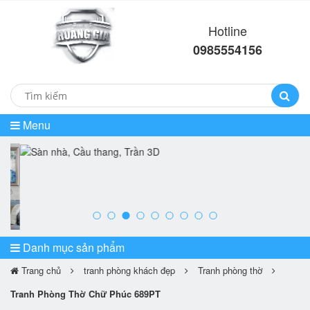
Hotline
0985554156
Menu
prev
ne
Danh mục sản phẩm
Trang chủ
tranh phòng khách đẹp
Tranh phòng thờ
Tranh Phòng Thờ Chữ Phúc 689PT