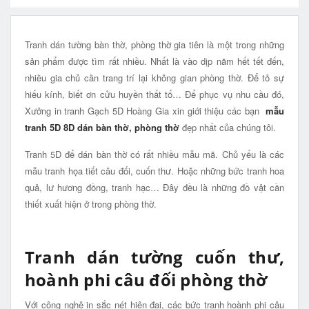
Tranh dán tường bàn thờ, phòng thờ gia tiên là một trong những
sản phẩm được tìm rất nhiều. Nhất là vào dịp năm hết tết đến,
nhiều gia chủ cần trang trí lại không gian phòng thờ. Để tỏ sự
hiếu kính, biết ơn cửu huyền thất tổ… Để phục vụ nhu cầu đó,
Xưởng in tranh Gạch 5D Hoàng Gia xin giới thiệu các bạn
mẫu
tranh 5D 8D dán bàn thờ, phòng thờ
đẹp nhất của chúng tôi.
Tranh 5D để dán bàn thờ có rất nhiều mẫu mã. Chủ yếu là các
mẫu tranh họa tiết câu đối, cuốn thư. Hoặc những bức tranh hoa
quả, lư hương đồng, tranh hạc… Đây đều là những đồ vật cần
thiết xuất hiện ở trong phòng thờ.
Tranh dán tường cuốn thư,
hoành phi câu đối phòng thờ
Với công nghệ in sắc nét hiện đại, các bức tranh hoành phi câu