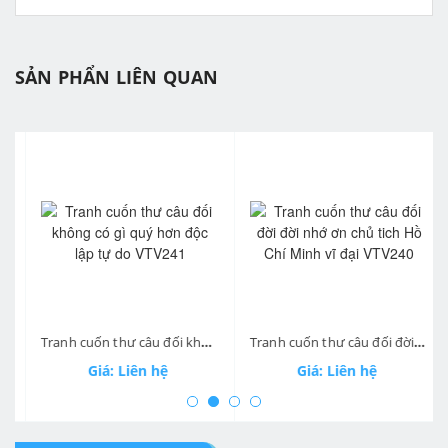
SẢN PHẨN LIÊN QUAN
prev
ne
Tranh cuốn thư câu đối không có gì quý hơn độc lập tự do VTV241
Tranh cuốn thư câu đối đời đời nhớ ơn chủ tich Hồ Chí Minh vĩ đại VTV240
Giá: Liên hệ
Giá: Liên hệ