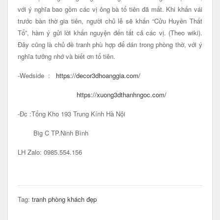
với ý nghĩa bao gồm các vị ông bà tổ tiên đã mất. Khi khấn vái
trước bàn thờ gia tiên, người chủ lễ sẽ khấn “Cửu Huyền Thất
Tổ”, hàm ý gửi lời khấn nguyện đến tất cả các vị. (Theo wiki).
Đây cũng là chủ đề tranh phù hợp để dán trong phòng thờ, với ý
nghĩa tưởng nhớ và biết ơn tổ tiên.
-Wedside :
https://decor3dhoanggia.com/
https://xuong3dthanhngoc.com/
-Đc :Tổng Kho 193 Trung Kính Hà Nội
Big C TP.Ninh Bình
LH Zalo: 0985.554.156
Tag:
tranh phòng khách đẹp