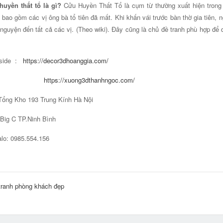
uyền thất tổ là gì?
Cửu Huyền Thất Tổ là cụm từ thường xuất hiện trong t
 bao gồm các vị ông bà tổ tiên đã mất. Khi khấn vái trước bàn thờ gia tiên, 
nguyện đến tất cả các vị. (Theo wiki). Đây cũng là chủ đề tranh phù hợp để d
side :
https://decor3dhoanggia.com/
https://xuong3dthanhngoc.com/
Tổng Kho 193 Trung Kính Hà Nội
C TP.Ninh Bình
lo: 0985.554.156
tranh phòng khách đẹp