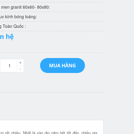
 men granit 60x60- 80x80:
v kính bóng loáng:
g Toàn Quốc :
ên hệ
+
MUA HÀNG
-
m rất nhiều. Nhất là vào dịp năm hết tết đến, nhiều gia