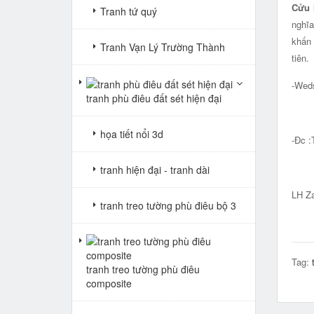
Cửu h
Tranh tứ quý
nghĩa
khấn 
Tranh Vạn Lý Trường Thành
tiên.
-Wed
tranh phù điêu đất sét hiện đại
họa tiết nổi 3d
-Đc :
Big 
tranh hiện đại - tranh dài
LH Za
tranh treo tường phù điêu bộ 3
Tag:
tranh treo tường phù điêu
composite