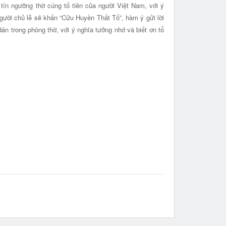
ín ngưỡng thờ cúng tổ tiên của người Việt Nam, với ý
người chủ lễ sẽ khấn “Cửu Huyền Thất Tổ”, hàm ý gửi lời
án trong phòng thờ, với ý nghĩa tưởng nhớ và biết ơn tổ