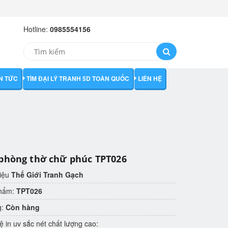
Hotline:
0985554156
IN TỨC
TÌM ĐẠI LÝ TRANH 5D TOÀN QUỐC
LIÊN HỆ
phòng thờ chữ phúc TPT026
iệu
Thế Giới Tranh Gạch
phẩm:
TPT026
g:
Còn hàng
 in uv sắc nét chất lượng cao: