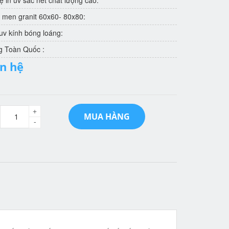
 in uv sắc nét chất lượng cao:
 men granit 60x60- 80x80:
v kính bóng loáng:
g Toàn Quốc :
ên hệ
+
MUA HÀNG
-