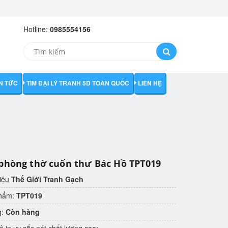
Hotline:
0985554156
IN TỨC
TÌM ĐẠI LÝ TRANH 5D TOÀN QUỐC
LIÊN HỆ
phòng thờ cuốn thư Bác Hồ TPT019
iệu
Thế Giới Tranh Gạch
phẩm:
TPT019
g:
Còn hàng