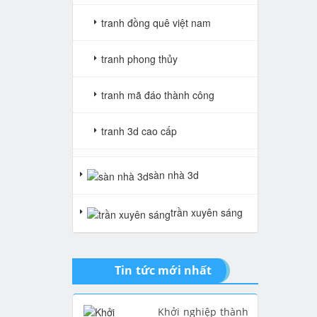
tranh đồng quê việt nam
tranh phong thủy
tranh mã đáo thành công
tranh 3d cao cấp
tranh gạch 3d thuận buồm xuôi
sàn nhà 3d
gió
trần xuyên sáng
tranh giả ngọc
Tin tức mới nhất
Khởi nghiệp thành