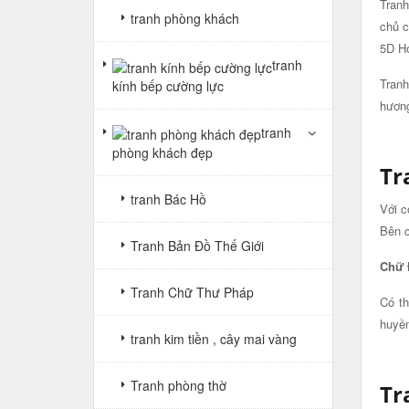
Tranh
tranh phòng khách
chủ c
5D Ho
tranh
Tranh
kính bếp cường lực
hương
tranh
phòng khách đẹp
Tr
tranh Bác Hồ
Với c
Bên c
Tranh Bản Đồ Thế Giới
Chữ 
Tranh Chữ Thư Pháp
Có th
huyền
tranh kim tiền , cây mai vàng
Tranh phòng thờ
Tr