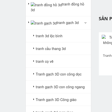
tranh đồng hồ
3d
SẢN 
tranh gạch 3d
tranh 3d lộc bình
tranh cầu thang 3d
Tranh cuốn thư câu đối VTV38
Tranh cuốn thư câu đối Bác Hồ VTV242
pr
Giá: Liên hệ
Giá: Liên hệ
tranh cọ vẽ
Tranh gạch 3D con công dọc
tranh gạch 3D con công ngang
Tranh gạch 3D Công giáo