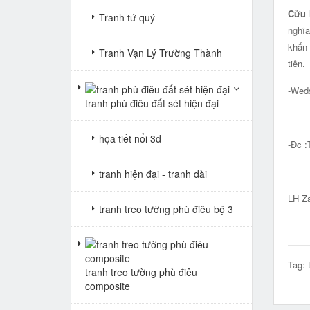
Cửu h
Tranh tứ quý
nghĩa
khấn 
Tranh Vạn Lý Trường Thành
tiên.
-Wed
tranh phù điêu đất sét hiện đại
họa tiết nổi 3d
-Đc :
Big 
tranh hiện đại - tranh dài
LH Za
tranh treo tường phù điêu bộ 3
Tag:
tranh treo tường phù điêu
composite