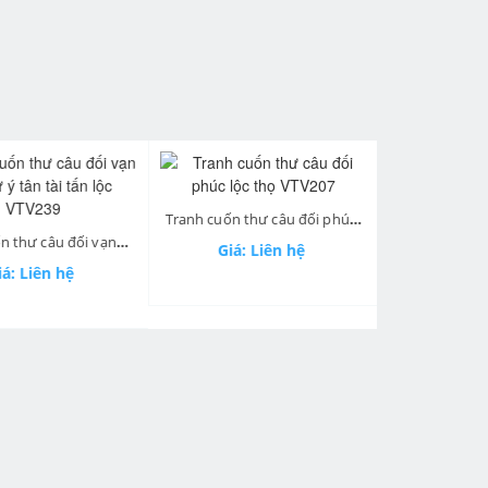
Tranh cuốn thư câu đối phúc lộc thọ VTV207
next
Tranh cuốn thư câu đối vạn sự như ý tân tài tấn lộc VTV239
Giá: Liên hệ
Giá: 
á: Liên hệ