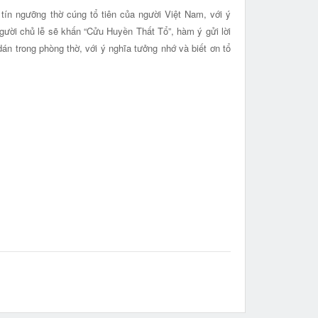
ín ngưỡng thờ cúng tổ tiên của người Việt Nam, với ý
người chủ lễ sẽ khấn “Cửu Huyền Thất Tổ”, hàm ý gửi lời
án trong phòng thờ, với ý nghĩa tưởng nhớ và biết ơn tổ