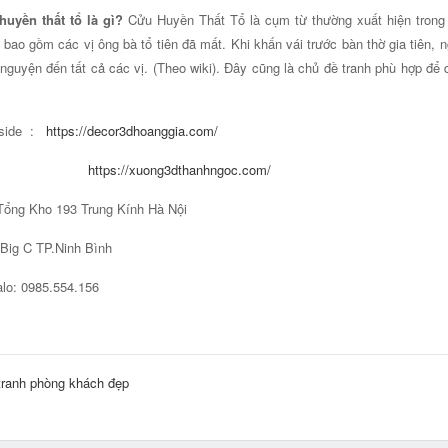
uyền thất tổ là gì?
Cửu Huyền Thất Tổ là cụm từ thường xuất hiện trong t
 bao gồm các vị ông bà tổ tiên đã mất. Khi khấn vái trước bàn thờ gia tiên, 
nguyện đến tất cả các vị. (Theo wiki). Đây cũng là chủ đề tranh phù hợp để d
side :
https://decor3dhoanggia.com/
https://xuong3dthanhngoc.com/
Tổng Kho 193 Trung Kính Hà Nội
C TP.Ninh Bình
lo: 0985.554.156
tranh phòng khách đẹp