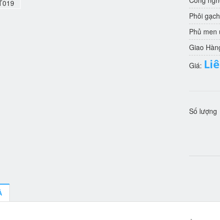
Công nghệ
Phôi gạch
Phủ men u
Giao Hàn
Li
Giá:
Số lượng
Ả