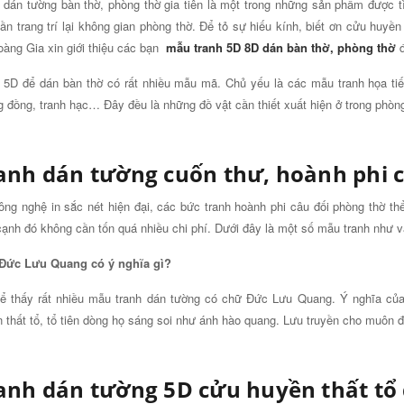
 dán tường bàn thờ, phòng thờ gia tiên là một trong những sản phẩm được tì
ần trang trí lại không gian phòng thờ. Để tỏ sự hiếu kính, biết ơn cửu huy
àng Gia xin giới thiệu các bạn
mẫu tranh 5D 8D dán bàn thờ, phòng thờ
đ
 5D để dán bàn thờ có rất nhiều mẫu mã. Chủ yếu là các mẫu tranh họa tiế
 đồng, tranh hạc… Đây đều là những đồ vật cần thiết xuất hiện ở trong phòng
anh dán tường cuốn thư, hoành phi 
ông nghệ in sắc nét hiện đại, các bức tranh hoành phi câu đối phòng thờ th
ạnh đó không cần tốn quá nhiều chi phí. Dưới đây là một số mẫu tranh như v
Đức Lưu Quang có ý nghĩa gì?
ể thấy rất nhiều mẫu tranh dán tường có chữ Đức Lưu Quang. Ý nghĩa củ
 thất tổ, tổ tiên dòng họ sáng soi như ánh hào quang. Lưu truyền cho muôn
anh dán tường 5D cửu huyền thất tổ