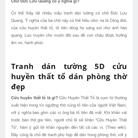
Chữ Đức Lưu Quang có ý nghĩa gì?
Có thể thấy rất nhiều mẫu tranh dán tường có chữ Đức Lưu
Quang. Ý nghĩa của ba chữ này có thể hiểu nôm na là Công đức
của cửu huyền thất tổ, tổ tiên dòng họ sáng soi như ánh hào
quang. Lưu truyền cho muôn đời sau để con cháu được hưởng
ấm no, hạnh phúc.
Tranh dán tường 5D cửu
huyền thất tổ dán phòng thờ
đẹp
Cửu huyền thất tổ là gì?
Cửu Huyền Thất Tổ là cụm từ thường
xuất hiện trong tín ngưỡng thờ cúng tổ tiên của người Việt Nam,
với ý nghĩa bao gồm các vị ông bà tổ tiên đã mất. Khi khấn vái
trước bàn thờ gia tiên, người chủ lễ sẽ khấn “Cửu Huyền Thất
Tổ”, hàm ý gửi lời khấn nguyện đến tất cả các vị. (Theo wiki).
Đây cũng là chủ đề tranh phù hợp để dán trong phòng thờ, với ý