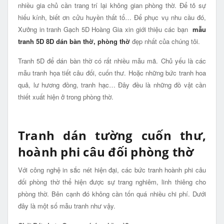
nhiều gia chủ cần trang trí lại không gian phòng thờ. Để tỏ sự
hiếu kính, biết ơn cửu huyền thất tổ… Để phục vụ nhu cầu đó,
Xưởng in tranh Gạch 5D Hoàng Gia xin giới thiệu các bạn
mẫu
tranh 5D 8D dán bàn thờ, phòng thờ
đẹp nhất của chúng tôi.
Tranh 5D để dán bàn thờ có rất nhiều mẫu mã. Chủ yếu là các
mẫu tranh họa tiết câu đối, cuốn thư. Hoặc những bức tranh hoa
quả, lư hương đồng, tranh hạc… Đây đều là những đồ vật cần
thiết xuất hiện ở trong phòng thờ.
Tranh dán tường cuốn thư,
hoành phi câu đối phòng thờ
Với công nghệ in sắc nét hiện đại, các bức tranh hoành phi câu
đối phòng thờ thể hiện được sự trang nghiêm, linh thiêng cho
phòng thờ. Bên cạnh đó không cần tốn quá nhiều chi phí. Dưới
đây là một số mẫu tranh như vậy.