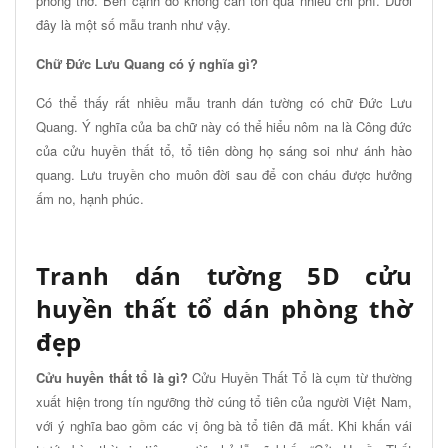
phòng thờ. Bên cạnh đó không cần tốn quá nhiều chi phí. Dưới
đây là một số mẫu tranh như vậy.
Chữ Đức Lưu Quang có ý nghĩa gì?
Có thể thấy rất nhiều mẫu tranh dán tường có chữ Đức Lưu
Quang. Ý nghĩa của ba chữ này có thể hiểu nôm na là Công đức
của cửu huyền thất tổ, tổ tiên dòng họ sáng soi như ánh hào
quang. Lưu truyền cho muôn đời sau để con cháu được hưởng
ấm no, hạnh phúc.
Tranh dán tường 5D cửu
huyền thất tổ dán phòng thờ
đẹp
Cửu huyền thất tổ là gì?
Cửu Huyền Thất Tổ là cụm từ thường
xuất hiện trong tín ngưỡng thờ cúng tổ tiên của người Việt Nam,
với ý nghĩa bao gồm các vị ông bà tổ tiên đã mất. Khi khấn vái