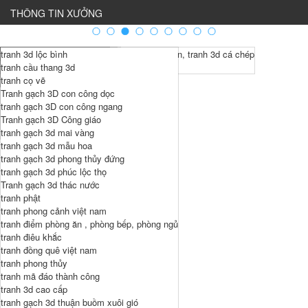
THÔNG TIN XƯỞNG
Tranh 3d cửu ngư quần hội , tranh 3d hoa sen, tranh 3d cá chép
tranh gạch 3d cá chép
tranh phòng khách
tranh Bác Hồ
họa tiết nổi 3d
tranh 3d lộc bình
tranh treo tường đồng quê
tranh gạch 3d phòng khách
Tranh Bản Đồ Thế Giới
tranh hiện đại - tranh dài
tranh cầu thang 3d
tranh gạch 3d phòng thờ
Tranh Chữ Thư Pháp
tranh treo tường phù điêu bộ 3
tranh cọ vẽ
tranh kim tiền , cây mai vàng
Tranh gạch 3D con công dọc
Tranh phòng thờ
tranh gạch 3D con công ngang
Tranh tứ quý
Tranh gạch 3D Công giáo
Tranh Vạn Lý Trường Thành
tranh gạch 3d mai vàng
tranh gạch 3d mẫu hoa
tranh gạch 3d phong thủy đứng
tranh gạch 3d phúc lộc thọ
Tranh gạch 3d thác nước
tranh phật
tranh phong cảnh việt nam
tranh điểm phòng ăn , phòng bếp, phòng ngủ
tranh điêu khắc
tranh đồng quê việt nam
tranh phong thủy
tranh mã đáo thành công
tranh 3d cao cấp
tranh gạch 3d thuận buồm xuôi gió