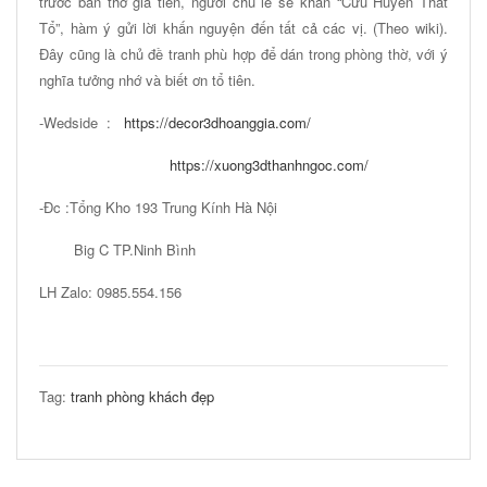
trước bàn thờ gia tiên, người chủ lễ sẽ khấn “Cửu Huyền Thất
Tổ”, hàm ý gửi lời khấn nguyện đến tất cả các vị. (Theo wiki).
Đây cũng là chủ đề tranh phù hợp để dán trong phòng thờ, với ý
nghĩa tưởng nhớ và biết ơn tổ tiên.
-Wedside :
https://decor3dhoanggia.com/
https://xuong3dthanhngoc.com/
-Đc :Tổng Kho 193 Trung Kính Hà Nội
Big C TP.Ninh Bình
LH Zalo: 0985.554.156
Tag:
tranh phòng khách đẹp