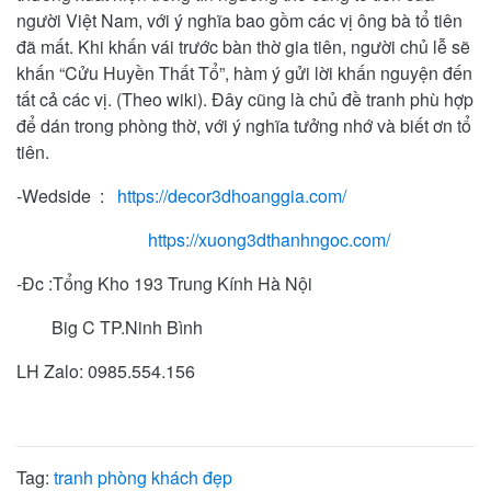
người Việt Nam, với ý nghĩa bao gồm các vị ông bà tổ tiên
đã mất. Khi khấn vái trước bàn thờ gia tiên, người chủ lễ sẽ
khấn “Cửu Huyền Thất Tổ”, hàm ý gửi lời khấn nguyện đến
tất cả các vị. (Theo wiki). Đây cũng là chủ đề tranh phù hợp
để dán trong phòng thờ, với ý nghĩa tưởng nhớ và biết ơn tổ
tiên.
-Wedside :
https://decor3dhoanggia.com/
https://xuong3dthanhngoc.com/
-Đc :Tổng Kho 193 Trung Kính Hà Nội
Big C TP.Ninh Bình
LH Zalo: 0985.554.156
Tag:
tranh phòng khách đẹp