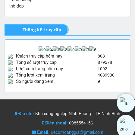
Thống kê truy cập
Khách truy cập hôm nay
808
Tổng số lượt truy cập
879578
Lượt xem trang hôm nay
1092
Tổng lượt xem trang
4689936
Số người đang xem
9
Địa chỉ:
Khu công nghiệp Ninh Phong - TP Ninh Bình
Điện thoại:
0985554156
Email:
decorhoanggia@gmail.com