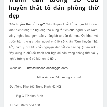
huyền thất tổ dán phòng thờ
đẹp
Cửu huyền thất tổ là gì?
Cửu Huyền Thất Tổ là cụm từ thường
xuất hiện trong tín ngưỡng thờ cúng tổ tiên của người Việt Nam,
với ý nghĩa bao gồm các vị ông bà tổ tiên đã mất. Khi khấn vái
trước bàn thờ gia tiên, người chủ lễ sẽ khấn “Cửu Huyền Thất
Tổ”, hàm ý gửi lời khấn nguyện đến tất cả các vị. (Theo wiki).
Đây cũng là chủ đề tranh phù hợp để dán trong phòng thờ, với ý
nghĩa tưởng nhớ và biết ơn tổ tiên.
-Wedside :
https://decor3dhoanggia.com/
https://xuong3dthanhngoc.com/
-Đc :Tổng Kho 193 Trung Kính Hà Nội
Big C TP.Ninh Bình
LH Zalo: 0985.554.156