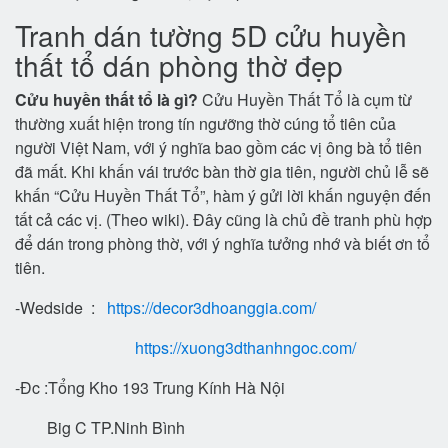
Tranh dán tường 5D cửu huyền
thất tổ dán phòng thờ đẹp
Cửu huyền thất tổ là gì?
Cửu Huyền Thất Tổ là cụm từ
thường xuất hiện trong tín ngưỡng thờ cúng tổ tiên của
người Việt Nam, với ý nghĩa bao gồm các vị ông bà tổ tiên
đã mất. Khi khấn vái trước bàn thờ gia tiên, người chủ lễ sẽ
khấn “Cửu Huyền Thất Tổ”, hàm ý gửi lời khấn nguyện đến
tất cả các vị. (Theo wiki). Đây cũng là chủ đề tranh phù hợp
để dán trong phòng thờ, với ý nghĩa tưởng nhớ và biết ơn tổ
tiên.
-Wedside :
https://decor3dhoanggia.com/
https://xuong3dthanhngoc.com/
-Đc :Tổng Kho 193 Trung Kính Hà Nội
Big C TP.Ninh Bình