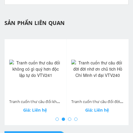
SẢN PHẨN LIÊN QUAN
prev
ne
Tranh cuốn thư câu đối không có gì quý hơn độc lập tự do VTV241
Tranh cuốn thư câu đối đời đời nhớ ơn chủ tich Hồ Chí Minh vĩ đại VTV240
Giá: Liên hệ
Giá: Liên hệ