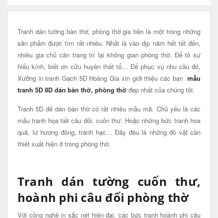
Tranh dán tường bàn thờ, phòng thờ gia tiên là một trong những
sản phẩm được tìm rất nhiều. Nhất là vào dịp năm hết tết đến,
nhiều gia chủ cần trang trí lại không gian phòng thờ. Để tỏ sự
hiếu kính, biết ơn cửu huyền thất tổ… Để phục vụ nhu cầu đó,
Xưởng in tranh Gạch 5D Hoàng Gia xin giới thiệu các bạn
mẫu
tranh 5D 8D dán bàn thờ, phòng thờ
đẹp nhất của chúng tôi.
Tranh 5D để dán bàn thờ có rất nhiều mẫu mã. Chủ yếu là các
mẫu tranh họa tiết câu đối, cuốn thư. Hoặc những bức tranh hoa
quả, lư hương đồng, tranh hạc… Đây đều là những đồ vật cần
thiết xuất hiện ở trong phòng thờ.
Tranh dán tường cuốn thư,
hoành phi câu đối phòng thờ
Với công nghệ in sắc nét hiện đại, các bức tranh hoành phi câu