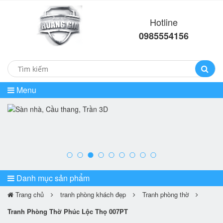
Hotline
0985554156
Menu
prev
ne
Danh mục sản phẩm
Trang chủ
tranh phòng khách đẹp
Tranh phòng thờ
Tranh Phòng Thờ Phúc Lộc Thọ 007PT