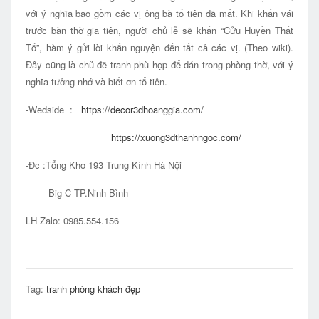
với ý nghĩa bao gồm các vị ông bà tổ tiên đã mất. Khi khấn vái
trước bàn thờ gia tiên, người chủ lễ sẽ khấn “Cửu Huyền Thất
Tổ”, hàm ý gửi lời khấn nguyện đến tất cả các vị. (Theo wiki).
Đây cũng là chủ đề tranh phù hợp để dán trong phòng thờ, với ý
nghĩa tưởng nhớ và biết ơn tổ tiên.
-Wedside :
https://decor3dhoanggia.com/
https://xuong3dthanhngoc.com/
-Đc :Tổng Kho 193 Trung Kính Hà Nội
Big C TP.Ninh Bình
LH Zalo: 0985.554.156
Tag:
tranh phòng khách đẹp