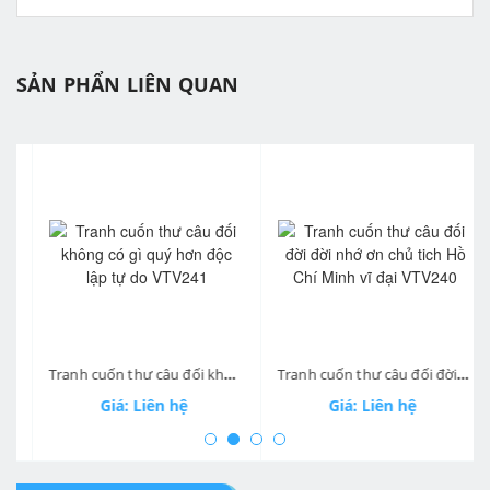
SẢN PHẨN LIÊN QUAN
prev
ne
Tranh cuốn thư câu đối không có gì quý hơn độc lập tự do VTV241
Tranh cuốn thư câu đối đời đời nhớ ơn chủ tich Hồ Chí Minh vĩ đại VTV240
Giá: Liên hệ
Giá: Liên hệ