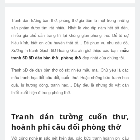
Tranh dán tường bàn thờ, phòng thờ gia tiên là một trong những
sản phẩm được tìm rất nhiều. Nhất là vào dịp năm hết tết đến,
nhiều gia chủ cần trang trí lại không gian phòng thờ. Để tỏ sự
hiếu kính, biết ơn cửu huyền thất tổ… Để phục vụ nhu cầu đó,
Xưởng in tranh Gạch 5D Hoàng Gia xin giới thiệu các bạn
mẫu
tranh 5D 8D dán bàn thờ, phòng thờ
đẹp nhất của chúng tôi.
Tranh 5D để dán bàn thờ có rất nhiều mẫu mã. Chủ yếu là các
mẫu tranh họa tiết câu đối, cuốn thư. Hoặc những bức tranh hoa
quả, lư hương đồng, tranh hạc… Đây đều là những đồ vật cần
thiết xuất hiện ở trong phòng thờ.
Tranh dán tường cuốn thư,
hoành phi câu đối phòng thờ
Với công nghệ in sắc nét hiện đại, các bức tranh hoành phi câu