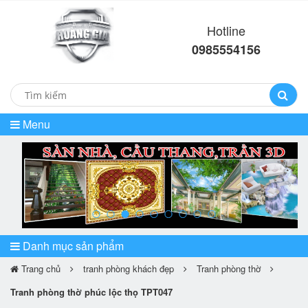
Hotline
0985554156
Menu
prev
ne
Danh mục sản phẩm
Trang chủ
tranh phòng khách đẹp
Tranh phòng thờ
Tranh phòng thờ phúc lộc thọ TPT047