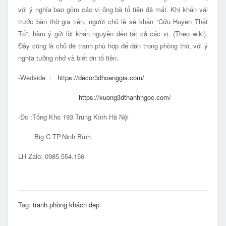
với ý nghĩa bao gồm các vị ông bà tổ tiên đã mất. Khi khấn vái
trước bàn thờ gia tiên, người chủ lễ sẽ khấn “Cửu Huyền Thất
Tổ”, hàm ý gửi lời khấn nguyện đến tất cả các vị. (Theo wiki).
Đây cũng là chủ đề tranh phù hợp để dán trong phòng thờ, với ý
nghĩa tưởng nhớ và biết ơn tổ tiên.
-Wedside :
https://decor3dhoanggia.com/
https://xuong3dthanhngoc.com/
-Đc :Tổng Kho 193 Trung Kính Hà Nội
Big C TP.Ninh Bình
LH Zalo: 0985.554.156
Tag:
tranh phòng khách đẹp