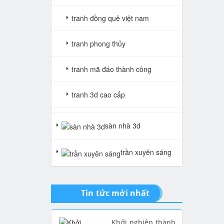
tranh đồng quê việt nam
tranh phong thủy
tranh mã đáo thành công
tranh 3d cao cấp
tranh gạch 3d thuận buồm xuôi
sàn nhà 3d
gió
trần xuyên sáng
tranh giả ngọc
Tin tức mới nhất
Khởi nghiệp thành