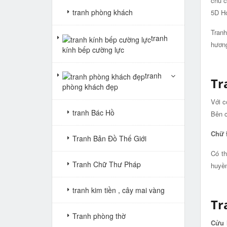
chủ c
tranh phòng khách
5D Ho
Tranh
tranh
hương
kính bếp cường lực
tranh
Tr
phòng khách đẹp
Với c
tranh Bác Hồ
Bên c
Chữ 
Tranh Bản Đồ Thế Giới
Có th
Tranh Chữ Thư Pháp
huyền
tranh kim tiền , cây mai vàng
Tr
Tranh phòng thờ
Cửu h