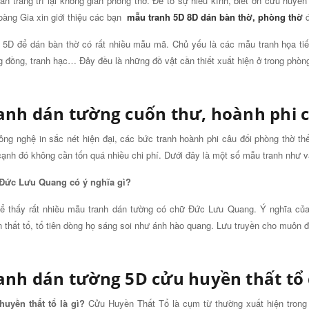
ần trang trí lại không gian phòng thờ. Để tỏ sự hiếu kính, biết ơn cửu huy
àng Gia xin giới thiệu các bạn
mẫu tranh 5D 8D dán bàn thờ, phòng thờ
đ
 5D để dán bàn thờ có rất nhiều mẫu mã. Chủ yếu là các mẫu tranh họa tiế
 đồng, tranh hạc… Đây đều là những đồ vật cần thiết xuất hiện ở trong phòng
anh dán tường cuốn thư, hoành phi 
ông nghệ in sắc nét hiện đại, các bức tranh hoành phi câu đối phòng thờ th
ạnh đó không cần tốn quá nhiều chi phí. Dưới đây là một số mẫu tranh như v
Đức Lưu Quang có ý nghĩa gì?
ể thấy rất nhiều mẫu tranh dán tường có chữ Đức Lưu Quang. Ý nghĩa củ
 thất tổ, tổ tiên dòng họ sáng soi như ánh hào quang. Lưu truyền cho muôn
anh dán tường 5D cửu huyền thất tổ
uyền thất tổ là gì?
Cửu Huyền Thất Tổ là cụm từ thường xuất hiện trong t