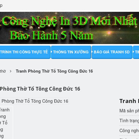
ập
TRÌNH THI CÔNG THỰC TẾ
THÔNG TIN XƯỞNG
BÁO GIÁ TRANH 5D
T
thờ
Tranh Phòng Thờ Tổ Tông Công Đức 16
Phòng Thờ Tổ Tông Công Đức 16
Tranh 
Mã sản 
Tình trạn
Công nghệ