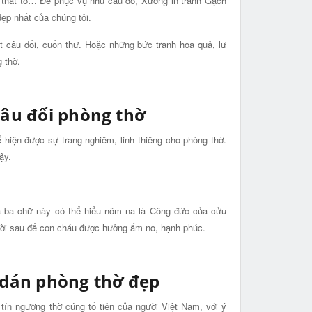
ền thất tổ… Để phục vụ nhu cầu đó, Xưởng in tranh Gạch
ẹp nhất của chúng tôi.
t câu đối, cuốn thư. Hoặc những bức tranh hoa quả, lư
 thờ.
câu đối phòng thờ
ể hiện được sự trang nghiêm, linh thiêng cho phòng thờ.
ậy.
a ba chữ này có thể hiểu nôm na là Công đức của cửu
 đời sau để con cháu được hưởng ấm no, hạnh phúc.
 dán phòng thờ đẹp
ín ngưỡng thờ cúng tổ tiên của người Việt Nam, với ý