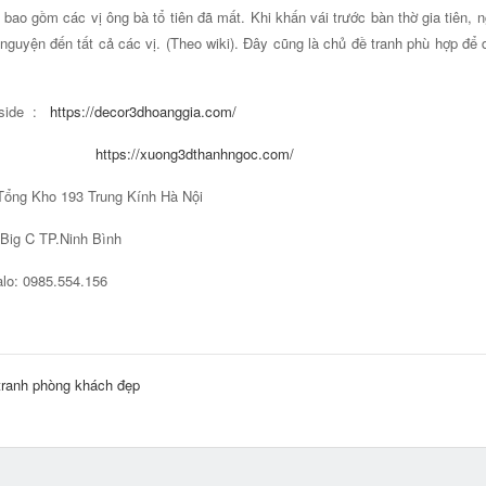
 bao gồm các vị ông bà tổ tiên đã mất. Khi khấn vái trước bàn thờ gia tiên, 
nguyện đến tất cả các vị. (Theo wiki). Đây cũng là chủ đề tranh phù hợp để d
side :
https://decor3dhoanggia.com/
https://xuong3dthanhngoc.com/
Tổng Kho 193 Trung Kính Hà Nội
C TP.Ninh Bình
lo: 0985.554.156
tranh phòng khách đẹp