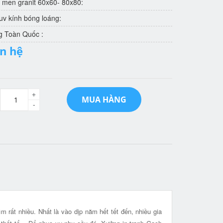
 men granit 60x60- 80x80:
v kính bóng loáng:
g Toàn Quốc :
ên hệ
+
MUA HÀNG
-
m rất nhiều. Nhất là vào dịp năm hết tết đến, nhiều gia