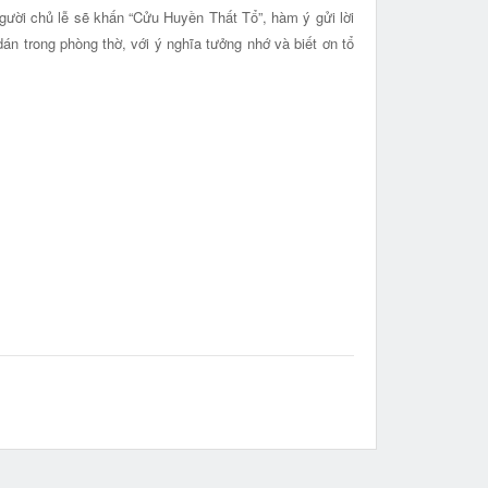
người chủ lễ sẽ khấn “Cửu Huyền Thất Tổ”, hàm ý gửi lời
án trong phòng thờ, với ý nghĩa tưởng nhớ và biết ơn tổ