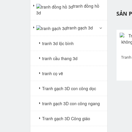
tranh đồng hồ
3d
SẢN 
tranh gạch 3d
tranh 3d lộc bình
Tranh cuốn thư câu đối VTV38
Tranh cuốn thư câu đối Bác Hồ VTV242
pr
tranh cầu thang 3d
Giá: Liên hệ
Giá: Liên hệ
tranh cọ vẽ
Tranh gạch 3D con công dọc
tranh gạch 3D con công ngang
Tranh gạch 3D Công giáo