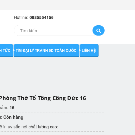
Hotline:
0985554156
IN TỨC
TÌM ĐẠI LÝ TRANH 5D TOÀN QUỐC
LIÊN HỆ
Phòng Thờ Tổ Tông Công Đức 16
phẩm:
16
g:
Còn hàng
 in uv sắc nét chất lượng cao: