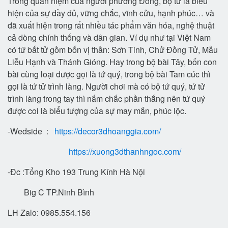
Trong quan niệm của người phương Đông, bộ tứ là biểu
hiện của sự đầy đủ, vững chắc, vĩnh cửu, hạnh phúc… và
đã xuất hiện trong rất nhiều tác phẩm văn hóa, nghệ thuật
cả dòng chính thống và dân gian. Ví dụ như tại Việt Nam
có tứ bất tử gồm bốn vị thần: Sơn Tinh, Chử Đồng Tử, Mẫu
Liễu Hạnh và Thánh Gióng. Hay trong bộ bài Tây, bốn con
bài cùng loại được gọi là tứ quý, trong bộ bài Tam cúc thì
gọi là tứ tử trình làng. Người chơi mà có bộ tứ quý, tứ tử
trình làng trong tay thì nắm chắc phần thắng nên tứ quý
được coi là biểu tượng của sự may mắn, phúc lộc.
-Wedside :
https://decor3dhoanggia.com/
https://xuong3dthanhngoc.com/
-Đc :Tổng Kho 193 Trung Kính Hà Nội
Big C TP.Ninh Bình
LH Zalo: 0985.554.156