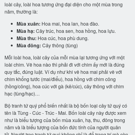
loài cây, loài hoa tương ứng đại diện cho một mùa trong
năm, thường là:
Mùa xuân:
Hoa mai, hoa lan, hoa đào.
Mùa hạ:
Cây trúc, hoa sen, hoa hồng, hoa lựu.
Mùa thu:
Hoa cúc, hoa phù dung.
Mùa đông:
Cây thông (tùng)
Mỗi loài hoa, loài cây của mỗi mùa lại tương ứng với một
loài chim. Vẽ hoa nào thì phải đi với chim ấy mới là đúng
quy tắc, đúng luật. Ví dụ như khi vẽ hoa mai phải vẽ với
chim khổng tước (mai/điểu), hoa hồng với chim công
(hồng/công), hoa cúc với gà (kê/cúc), cây thông với chim
hạc (tùng/hạc)…
Bộ tranh tứ quý phổ biến nhất là bộ bốn loại cây tứ quý có
tên là Tùng - Cúc - Trúc - Mai. Bốn loài cây này được xem
như là biểu tượng của bốn mùa xuân, hạ, thu, đông trong
năm và là biểu tượng của bốn đức tính của người quân
tử. Người treo tranh tứ quý không chỉ là để trang trí mà còn