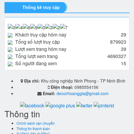
Thống kê truy cập
Khách truy cập hôm nay
29
Tổng số lượt truy cập
879923
Lượt xem trang hôm nay
39
Tổng lượt xem trang
4690327
Số người đang xem
15
Địa chỉ:
Khu công nghiệp Ninh Phong - TP Ninh Bình
Điện thoại:
0985554156
Email:
decorhoanggia@gmail.com
Thông tin
Chính sách vận chuyển
Thông tin thanh toán
THÔNG TIN XƯỞNG