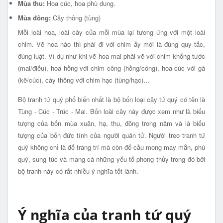
Mùa thu:
Hoa cúc, hoa phù dung.
Mùa đông:
Cây thông (tùng)
Mỗi loài hoa, loài cây của mỗi mùa lại tương ứng với một loài
chim. Vẽ hoa nào thì phải đi với chim ấy mới là đúng quy tắc,
đúng luật. Ví dụ như khi vẽ hoa mai phải vẽ với chim khổng tước
(mai/điểu), hoa hồng với chim công (hồng/công), hoa cúc với gà
(kê/cúc), cây thông với chim hạc (tùng/hạc)…
Bộ tranh tứ quý phổ biến nhất là bộ bốn loại cây tứ quý có tên là
Tùng - Cúc - Trúc - Mai. Bốn loài cây này được xem như là biểu
tượng của bốn mùa xuân, hạ, thu, đông trong năm và là biểu
tượng của bốn đức tính của người quân tử. Người treo tranh tứ
quý không chỉ là để trang trí mà còn để cầu mong may mắn, phú
quý, sung túc và mang cả những yếu tố phong thủy trong đó bởi
bộ tranh này có rất nhiều ý nghĩa tốt lành.
Ý nghĩa của tranh tứ quý