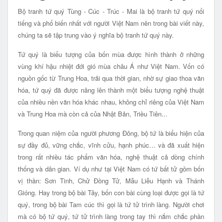
Bộ tranh tứ quý Tùng - Cúc - Trúc - Mai là bộ tranh tứ quý nổi
tiếng và phổ biến nhất với người Việt Nam nên trong bài viết này,
chúng ta sẽ tập trung vào ý nghĩa bộ tranh tứ quý này.
Tứ quý là biểu tượng của bốn mùa được hình thành ở những
vùng khí hậu nhiệt đới gió mùa châu Á như Việt Nam. Vốn có
nguồn gốc từ Trung Hoa, trải qua thời gian, nhờ sự giao thoa văn
hóa, tứ quý đã được nâng lên thành một biểu tượng nghệ thuật
của nhiều nền văn hóa khác nhau, không chỉ riêng của Việt Nam
và Trung Hoa mà còn cả của Nhật Bản, Triều Tiên...
Trong quan niệm của người phương Đông, bộ tứ là biểu hiện của
sự đầy đủ, vững chắc, vĩnh cửu, hạnh phúc… và đã xuất hiện
trong rất nhiều tác phẩm văn hóa, nghệ thuật cả dòng chính
thống và dân gian. Ví dụ như tại Việt Nam có tứ bất tử gồm bốn
vị thần: Sơn Tinh, Chử Đồng Tử, Mẫu Liễu Hạnh và Thánh
Gióng. Hay trong bộ bài Tây, bốn con bài cùng loại được gọi là tứ
quý, trong bộ bài Tam cúc thì gọi là tứ tử trình làng. Người chơi
mà có bộ tứ quý, tứ tử trình làng trong tay thì nắm chắc phần