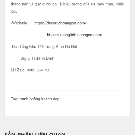
thắng nên tứ quý được coi là biểu tượng của sự may mắn, phúc
lộc.
-Wedside :
https://decor3dhoanggia.com/
https://xuong3dthanhngoc.com/
-Đc :Tổng Kho 193 Trung Kính Hà Nội
Big C TP.Ninh Bình
LH Zalo: 0985.554.156
Tag:
tranh phòng khách đẹp
SẢN PHẨN LIÊN QUAN