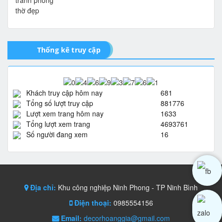
Thống kê truy cập
Khách truy cập hôm nay
681
Tổng số lượt truy cập
881776
Lượt xem trang hôm nay
1633
Tổng lượt xem trang
4693761
Số người đang xem
16
Địa chỉ:
Khu công nghiệp Ninh Phong - TP Ninh Bình
Điện thoại:
0985554156
Email:
decorhoanggia@gmail.com