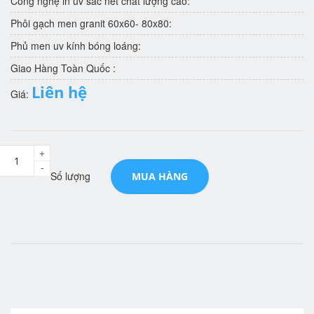
Công nghệ in uv sắc nét chất lượng cao:
Phôi gạch men granit 60x60- 80x80:
Phủ men uv kính bóng loáng:
Giao Hàng Toàn Quốc :
Liên hệ
Giá:
+
-
Số lượng
MUA HÀNG