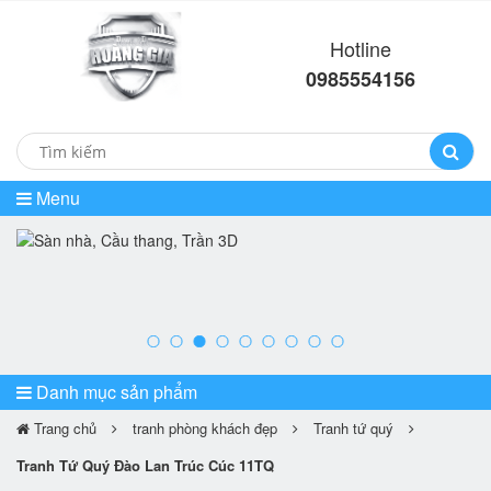
Hotline
0985554156
Menu
prev
ne
Danh mục sản phẩm
Trang chủ
tranh phòng khách đẹp
Tranh tứ quý
Tranh Tứ Quý Đào Lan Trúc Cúc 11TQ