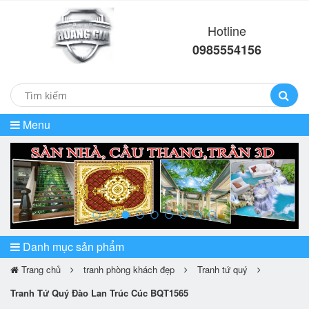
Hotline
0985554156
Menu
prev
ne
Danh mục sản phẩm
Trang chủ
tranh phòng khách đẹp
Tranh tứ quý
Tranh Tứ Quý Đào Lan Trúc Cúc BQT1565