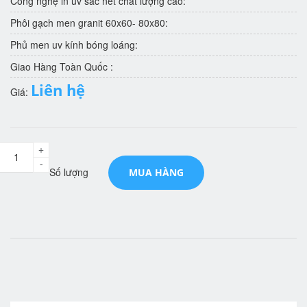
Công nghệ in uv sắc nét chất lượng cao:
Phôi gạch men granit 60x60- 80x80:
Phủ men uv kính bóng loáng:
Giao Hàng Toàn Quốc :
Liên hệ
Giá:
+
-
Số lượng
MUA HÀNG