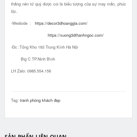
thắng nên tứ quý được coi là biểu tượng của sự may mắn, phúc
lộc.
-Wedside :
https://decor3dhoanggia.com/
https://xuong3dthanhngoc.com/
-Đc :Tổng Kho 193 Trung Kính Hà Nội
Big C TP.Ninh Bình
LH Zalo: 0985.554.156
Tag:
tranh phòng khách đẹp
SẢN PHẨN LIÊN QUAN