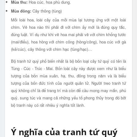
Mùa thu:
Hoa cúc, hoa phù dung.
Mùa đông:
Cây thông (tùng)
Mỗi loài hoa, loài cây của mỗi mùa lại tương ứng với một loài
chim. Vẽ hoa nào thì phải đi với chim ấy mới là đúng quy tắc,
đúng luật. Ví dụ như khi vẽ hoa mai phải vẽ với chim khổng tước
(mai/điểu), hoa hồng với chim công (hồng/công), hoa cúc với gà
(kê/cúc), cây thông với chim hạc (tùng/hạc)…
Bộ tranh tứ quý phổ biến nhất là bộ bốn loại cây tứ quý có tên là
Tùng - Cúc - Trúc - Mai. Bốn loài cây này được xem như là biểu
tượng của bốn mùa xuân, hạ, thu, đông trong năm và là biểu
tượng của bốn đức tính của người quân tử. Người treo tranh tứ
quý không chỉ là để trang trí mà còn để cầu mong may mắn, phú
quý, sung túc và mang cả những yếu tố phong thủy trong đó bởi
bộ tranh này có rất nhiều ý nghĩa tốt lành.
Ý nghĩa của tranh tứ quý