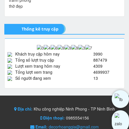
Thống kê truy cập
Khách truy cập hôm nay
3990
Tổng số lượt truy cập
887479
Lượt xem trang hôm nay
4309
Tổng lượt xem trang
4699937
Số người đang xem
13
Địa chỉ:
Khu công nghiệp Ninh Phong - TP Ninh Bình
Điện thoại:
0985554156
Email:
decorhoanggia@gmail.com