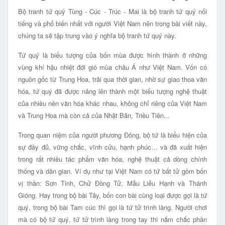
Bộ tranh tứ quý Tùng - Cúc - Trúc - Mai là bộ tranh tứ quý nổi
tiếng và phổ biến nhất với người Việt Nam nên trong bài viết này,
chúng ta sẽ tập trung vào ý nghĩa bộ tranh tứ quý này.
Tứ quý là biểu tượng của bốn mùa được hình thành ở những
vùng khí hậu nhiệt đới gió mùa châu Á như Việt Nam. Vốn có
nguồn gốc từ Trung Hoa, trải qua thời gian, nhờ sự giao thoa văn
hóa, tứ quý đã được nâng lên thành một biểu tượng nghệ thuật
của nhiều nền văn hóa khác nhau, không chỉ riêng của Việt Nam
và Trung Hoa mà còn cả của Nhật Bản, Triều Tiên...
Trong quan niệm của người phương Đông, bộ tứ là biểu hiện của
sự đầy đủ, vững chắc, vĩnh cửu, hạnh phúc… và đã xuất hiện
trong rất nhiều tác phẩm văn hóa, nghệ thuật cả dòng chính
thống và dân gian. Ví dụ như tại Việt Nam có tứ bất tử gồm bốn
vị thần: Sơn Tinh, Chử Đồng Tử, Mẫu Liễu Hạnh và Thánh
Gióng. Hay trong bộ bài Tây, bốn con bài cùng loại được gọi là tứ
quý, trong bộ bài Tam cúc thì gọi là tứ tử trình làng. Người chơi
mà có bộ tứ quý, tứ tử trình làng trong tay thì nắm chắc phần