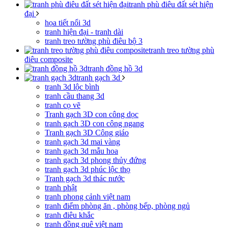
tranh phù điêu đất sét hiện
đại
họa tiết nổi 3d
tranh hiện đại - tranh dài
tranh treo tường phù điêu bộ 3
tranh treo tường phù
điêu composite
tranh đồng hồ 3d
tranh gạch 3d
tranh 3d lộc bình
tranh cầu thang 3d
tranh cọ vẽ
Tranh gạch 3D con công dọc
tranh gạch 3D con công ngang
Tranh gạch 3D Công giáo
tranh gạch 3d mai vàng
tranh gạch 3d mẫu hoa
tranh gạch 3d phong thủy đứng
tranh gạch 3d phúc lộc thọ
Tranh gạch 3d thác nước
tranh phật
tranh phong cảnh việt nam
tranh điểm phòng ăn , phòng bếp, phòng ngủ
tranh điêu khắc
tranh đồng quê việt nam