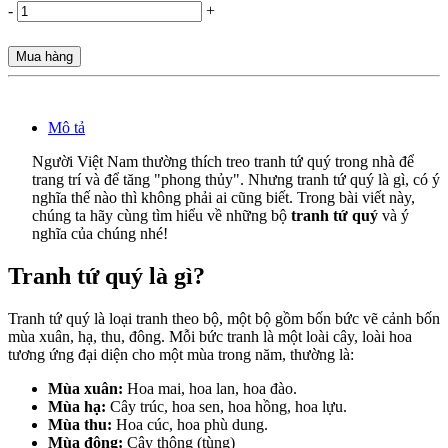
-
+
Mua hàng
Mô tả
Người Việt Nam thường thích treo tranh tứ quý trong nhà để
trang trí và để tăng "phong thủy". Nhưng tranh tứ quý là gì, có ý
nghĩa thế nào thì không phải ai cũng biết. Trong bài viết này,
chúng ta hãy cùng tìm hiểu về những bộ
tranh tứ quý
và ý
nghĩa của chúng nhé!
Tranh tứ quý là gì?
Tranh tứ quý là loại tranh theo bộ, một bộ gồm bốn bức vẽ cảnh bốn
mùa xuân, hạ, thu, đông. Mỗi bức tranh là một loài cây, loài hoa
tương ứng đại diện cho một mùa trong năm, thường là:
Mùa xuân:
Hoa mai, hoa lan, hoa đào.
Mùa hạ:
Cây trúc, hoa sen, hoa hồng, hoa lựu.
Mùa thu:
Hoa cúc, hoa phù dung.
Mùa đông:
Cây thông (tùng)