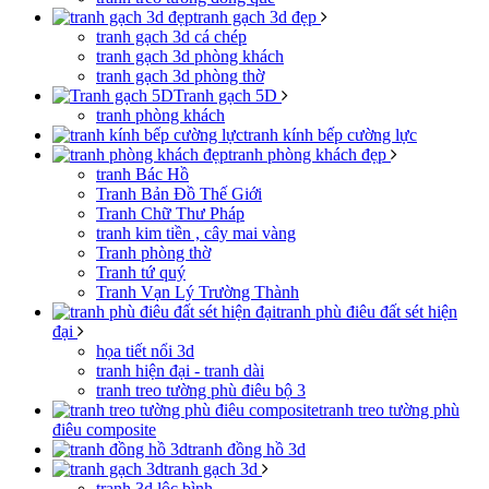
tranh gạch 3d đẹp
tranh gạch 3d cá chép
tranh gạch 3d phòng khách
tranh gạch 3d phòng thờ
Tranh gạch 5D
tranh phòng khách
tranh kính bếp cường lực
tranh phòng khách đẹp
tranh Bác Hồ
Tranh Bản Đồ Thế Giới
Tranh Chữ Thư Pháp
tranh kim tiền , cây mai vàng
Tranh phòng thờ
Tranh tứ quý
Tranh Vạn Lý Trường Thành
tranh phù điêu đất sét hiện
đại
họa tiết nổi 3d
tranh hiện đại - tranh dài
tranh treo tường phù điêu bộ 3
tranh treo tường phù
điêu composite
tranh đồng hồ 3d
tranh gạch 3d
tranh 3d lộc bình