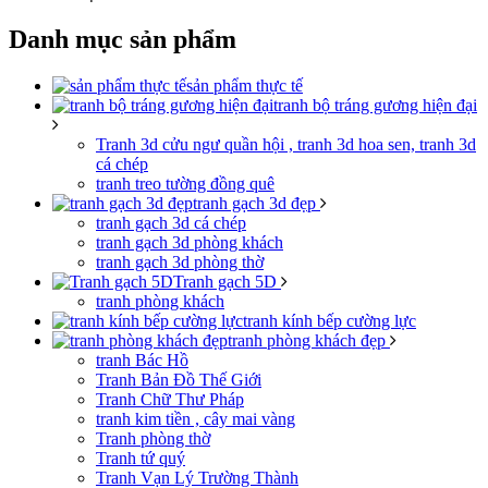
Danh mục sản phẩm
sản phẩm thực tế
tranh bộ tráng gương hiện đại
Tranh 3d cửu ngư quần hội , tranh 3d hoa sen, tranh 3d
cá chép
tranh treo tường đồng quê
tranh gạch 3d đẹp
tranh gạch 3d cá chép
tranh gạch 3d phòng khách
tranh gạch 3d phòng thờ
Tranh gạch 5D
tranh phòng khách
tranh kính bếp cường lực
tranh phòng khách đẹp
tranh Bác Hồ
Tranh Bản Đồ Thế Giới
Tranh Chữ Thư Pháp
tranh kim tiền , cây mai vàng
Tranh phòng thờ
Tranh tứ quý
Tranh Vạn Lý Trường Thành