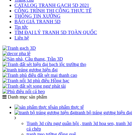
CATALOG TRANH GẠCH 5D 2021
CÔNG TRÌNH THI CÔNG THỰC TẾ
THÔNG TIN XƯỞNG
BÁO GIÁ TRANH 5D
Tin tức
TÌM ĐẠI LÝ TRANH 5D TOÀN QUỐC
Liên hệ
Danh mục sản phẩm
sản phẩm thực tế
tranh bộ tráng gương hiện đại
Tranh 3d cửu ngư quần hội , tranh 3d hoa sen, tranh 3d
cá chép
tranh treo tường đồng quê