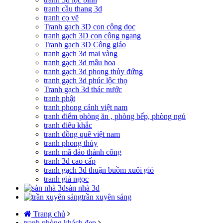
tranh cầu thang 3d
tranh cọ vẽ
Tranh gạch 3D con công dọc
tranh gạch 3D con công ngang
Tranh gạch 3D Công giáo
tranh gạch 3d mai vàng
tranh gạch 3d mẫu hoa
tranh gạch 3d phong thủy đứng
tranh gạch 3d phúc lộc thọ
Tranh gạch 3d thác nước
tranh phật
tranh phong cảnh việt nam
tranh điểm phòng ăn , phòng bếp, phòng ngủ
tranh điêu khắc
tranh đồng quê việt nam
tranh phong thủy
tranh mã đáo thành công
tranh 3d cao cấp
tranh gạch 3d thuận buồm xuôi gió
tranh giả ngọc
sàn nhà 3d
trần xuyên sáng
Trang chủ
tranh phòng khách đẹp