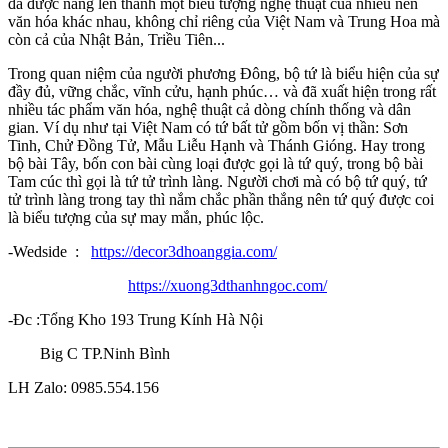
đã được nâng lên thành một biểu tượng nghệ thuật của nhiều nền
văn hóa khác nhau, không chỉ riêng của Việt Nam và Trung Hoa mà
còn cả của Nhật Bản, Triều Tiên...
Trong quan niệm của người phương Đông, bộ tứ là biểu hiện của sự
đầy đủ, vững chắc, vĩnh cửu, hạnh phúc… và đã xuất hiện trong rất
nhiều tác phẩm văn hóa, nghệ thuật cả dòng chính thống và dân
gian. Ví dụ như tại Việt Nam có tứ bất tử gồm bốn vị thần: Sơn
Tinh, Chử Đồng Tử, Mẫu Liễu Hạnh và Thánh Gióng. Hay trong
bộ bài Tây, bốn con bài cùng loại được gọi là tứ quý, trong bộ bài
Tam cúc thì gọi là tứ tử trình làng. Người chơi mà có bộ tứ quý, tứ
tử trình làng trong tay thì nắm chắc phần thắng nên tứ quý được coi
là biểu tượng của sự may mắn, phúc lộc.
-Wedside :
https://decor3dhoanggia.com/
https://xuong3dthanhngoc.com/
-Đc :Tổng Kho 193 Trung Kính Hà Nội
Big C TP.Ninh Bình
LH Zalo: 0985.554.156