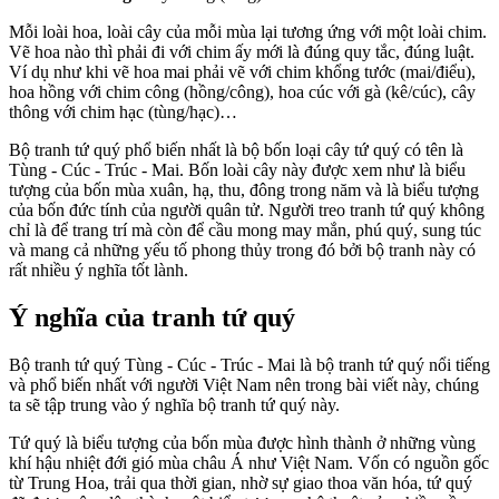
Mỗi loài hoa, loài cây của mỗi mùa lại tương ứng với một loài chim.
Vẽ hoa nào thì phải đi với chim ấy mới là đúng quy tắc, đúng luật.
Ví dụ như khi vẽ hoa mai phải vẽ với chim khổng tước (mai/điểu),
hoa hồng với chim công (hồng/công), hoa cúc với gà (kê/cúc), cây
thông với chim hạc (tùng/hạc)…
Bộ tranh tứ quý phổ biến nhất là bộ bốn loại cây tứ quý có tên là
Tùng - Cúc - Trúc - Mai. Bốn loài cây này được xem như là biểu
tượng của bốn mùa xuân, hạ, thu, đông trong năm và là biểu tượng
của bốn đức tính của người quân tử. Người treo tranh tứ quý không
chỉ là để trang trí mà còn để cầu mong may mắn, phú quý, sung túc
và mang cả những yếu tố phong thủy trong đó bởi bộ tranh này có
rất nhiều ý nghĩa tốt lành.
Ý nghĩa của tranh tứ quý
Bộ tranh tứ quý Tùng - Cúc - Trúc - Mai là bộ tranh tứ quý nổi tiếng
và phổ biến nhất với người Việt Nam nên trong bài viết này, chúng
ta sẽ tập trung vào ý nghĩa bộ tranh tứ quý này.
Tứ quý là biểu tượng của bốn mùa được hình thành ở những vùng
khí hậu nhiệt đới gió mùa châu Á như Việt Nam. Vốn có nguồn gốc
từ Trung Hoa, trải qua thời gian, nhờ sự giao thoa văn hóa, tứ quý