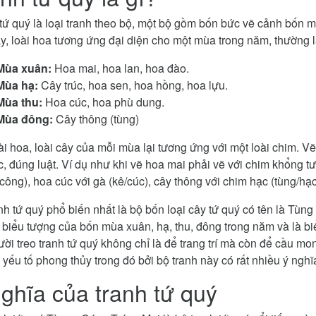
tứ quý là loại tranh theo bộ, một bộ gồm bốn bức vẽ cảnh bốn m
ây, loài hoa tương ứng đại diện cho một mùa trong năm, thường l
Mùa xuân:
Hoa mai, hoa lan, hoa đào.
Mùa hạ:
Cây trúc, hoa sen, hoa hồng, hoa lựu.
Mùa thu:
Hoa cúc, hoa phù dung.
Mùa đông:
Cây thông (tùng)
ài hoa, loài cây của mỗi mùa lại tương ứng với một loài chim. Vẽ
c, đúng luật. Ví dụ như khi vẽ hoa mai phải vẽ với chim khổng t
công), hoa cúc với gà (kê/cúc), cây thông với chim hạc (tùng/h
nh tứ quý phổ biến nhất là bộ bốn loại cây tứ quý có tên là Tùng
 biểu tượng của bốn mùa xuân, hạ, thu, đông trong năm và là b
ười treo tranh tứ quý không chỉ là để trang trí mà còn để cầu 
yếu tố phong thủy trong đó bởi bộ tranh này có rất nhiều ý nghĩa
ghĩa của tranh tứ quý