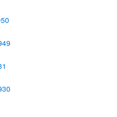
950
949
31
930