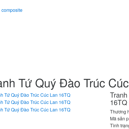
u composite
anh Tứ Quý Đào Trúc Cú
Tranh
16TQ
Thương 
Mã sản 
Tình trạn