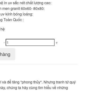
 in uv sắc nét chất lượng cao:
h men granit 60x60- 80x80:
uv kính bóng loáng:
g Toàn Quốc :
 hệ
-
+
hàng
rí và để tăng "phong thủy". Nhưng tranh tứ quý
t này, chúng ta hãy cùng tìm hiểu về những