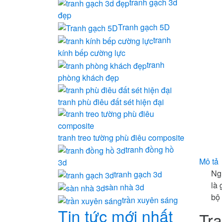
tranh gạch 3d
đẹp
Tranh gạch 5D
tranh
kính bếp cường lực
tranh
phòng khách đẹp
tranh phù điêu đất sét hiện đại
tranh treo tường phù điêu composite
tranh đồng hồ
Mô tả
3d
Ngư
tranh gạch 3d
là 
sàn nhà 3d
bộ
trần xuyên sáng
Tin tức mới nhất
Tra