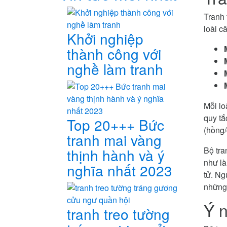
Tranh 
loài c
Khởi nghiệp
thành công với
nghề làm tranh
Mỗi lo
quy tắ
Top 20+++ Bức
(hồng/
tranh mai vàng
Bộ tra
thịnh hành và ý
như là
nghĩa nhất 2023
tử. Ng
những 
Ý n
tranh treo tường