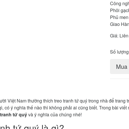
Công nghệ
Phôi gạc
Phủ men 
Giao Hàn
Giá:
Liên
Số lượng
Mua 
ời Việt Nam thường thích treo tranh tứ quý trong nhà để trang t
gì, có ý nghĩa thế nào thì không phải ai cũng biết. Trong bài viế
tranh tứ quý
và ý nghĩa của chúng nhé!
nh tứ quý là gì?