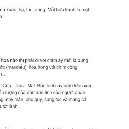
ùa xuân, hạ, thu, đông. Mỗi bức tranh là một
à:
 hoa nào thì phải đi với chim ấy mới là đúng
ước (mai/điểu), hoa hồng với chim công
ạc)…
 - Cúc - Trúc - Mai. Bốn loài cây này được xem
iểu tượng của bốn đức tính của người quân
mong may mắn, phú quý, sung túc và mang cả
 tốt lành.