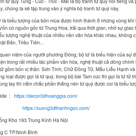
nh tứ quý Tùng - Cúc - Trúc - Mai là bộ tranh tứ quý nổi tiếng v
ày, chúng ta sẽ tập trung vào ý nghĩa bộ tranh tứ quý này.
 là biểu tượng của bốn mùa được hình thành ở những vùng khí 
ốn có nguồn gốc từ Trung Hoa, trải qua thời gian, nhờ sự giao 
ểu tượng nghệ thuật của nhiều nền văn hóa khác nhau, không c
ật Bản, Triều Tiên...
quan niệm của người phương Đông, bộ tứ là biểu hiện của sự 
iện trong rất nhiều tác phẩm văn hóa, nghệ thuật cả dòng chính 
 tử gồm bốn vị thần: Sơn Tinh, Chử Đồng Tử, Mẫu Liễu Hạnh và
ng loại được gọi là tứ quý, trong bộ bài Tam cúc thì gọi là tứ tử t
rong tay thì nắm chắc phần thắng nên tứ quý được coi là biểu t
ide :
https://decor3dhoanggia.com/
https://xuong3dthanhngoc.com/
Tổng Kho 193 Trung Kính Hà Nội
C TP.Ninh Bình