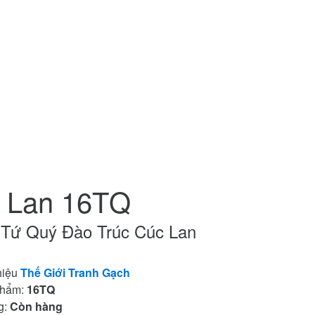
c Lan 16TQ
 Tứ Quý Đào Trúc Cúc Lan
hiệu
Thế Giới Tranh Gạch
phẩm:
16TQ
g:
Còn hàng