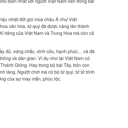
à phổ biến nhất với người Việt Nam nên trong bài
hậu nhiệt đới gió mùa châu Á như Việt
thoa văn hóa, tứ quý đã được nâng lên thành
hỉ riêng của Việt Nam và Trung Hoa mà còn cả
đầy đủ, vững chắc, vĩnh cửu, hạnh phúc… và đã
thống và dân gian. Ví dụ như tại Việt Nam có
 Thánh Gióng. Hay trong bộ bài Tây, bốn con
rình làng. Người chơi mà có bộ tứ quý, tứ tử trình
ượng của sự may mắn, phúc lộc.