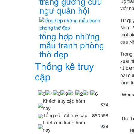
tráng gương cửu
Bộ tra
ngư quần hội
viết n
Tứ quý
Nam. V
tổng hợp những
một bi
của Nh
mẫu tranh phòng
thờ đẹp
Trong 
xuất h
Thống kê truy
tứ bất
cập
bài cù
làng t
-Weds
Khách truy cập hôm
674
nay
Tổng số lượt truy cập
880568
-Đc :
Lượt xem trang hôm
928
nay
Big 