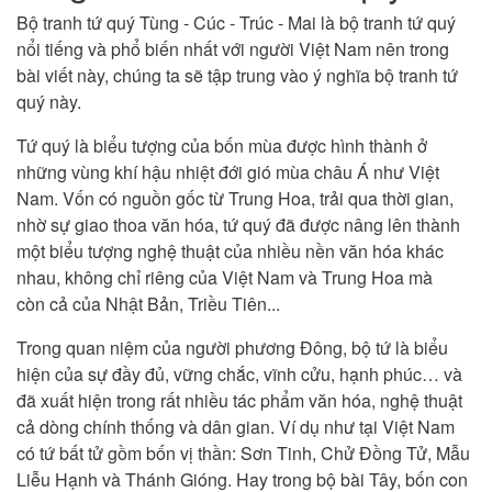
Bộ tranh tứ quý Tùng - Cúc - Trúc - Mai là bộ tranh tứ quý
nổi tiếng và phổ biến nhất với người Việt Nam nên trong
bài viết này, chúng ta sẽ tập trung vào ý nghĩa bộ tranh tứ
quý này.
Tứ quý là biểu tượng của bốn mùa được hình thành ở
những vùng khí hậu nhiệt đới gió mùa châu Á như Việt
Nam. Vốn có nguồn gốc từ Trung Hoa, trải qua thời gian,
nhờ sự giao thoa văn hóa, tứ quý đã được nâng lên thành
một biểu tượng nghệ thuật của nhiều nền văn hóa khác
nhau, không chỉ riêng của Việt Nam và Trung Hoa mà
còn cả của Nhật Bản, Triều Tiên...
Trong quan niệm của người phương Đông, bộ tứ là biểu
hiện của sự đầy đủ, vững chắc, vĩnh cửu, hạnh phúc… và
đã xuất hiện trong rất nhiều tác phẩm văn hóa, nghệ thuật
cả dòng chính thống và dân gian. Ví dụ như tại Việt Nam
có tứ bất tử gồm bốn vị thần: Sơn Tinh, Chử Đồng Tử, Mẫu
Liễu Hạnh và Thánh Gióng. Hay trong bộ bài Tây, bốn con