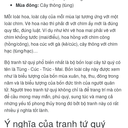
Mùa đông:
Cây thông (tùng)
Mỗi loài hoa, loài cây của mỗi mùa lại tương ứng với một
loài chim. Vẽ hoa nào thì phải đi với chim ấy mới là đúng
quy tắc, đúng luật. Ví dụ như khi vẽ hoa mai phải vẽ với
chim khổng tước (mai/điểu), hoa hồng với chim công
(hồng/công), hoa cúc với gà (kê/cúc), cây thông với chim
hạc (tùng/hạc)…
Bộ tranh tứ quý phổ biến nhất là bộ bốn loại cây tứ quý có
tên là Tùng - Cúc - Trúc - Mai. Bốn loài cây này được xem
như là biểu tượng của bốn mùa xuân, hạ, thu, đông trong
năm và là biểu tượng của bốn đức tính của người quân
tử. Người treo tranh tứ quý không chỉ là để trang trí mà còn
để cầu mong may mắn, phú quý, sung túc và mang cả
những yếu tố phong thủy trong đó bởi bộ tranh này có rất
nhiều ý nghĩa tốt lành.
Ý nghĩa của tranh tứ quý