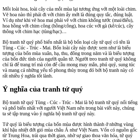
Mỗi loài hoa, loài cây của mỗi mùa lại tương ứng với một loài chim.
Vẽ hoa nào thì phải đi với chim ấy mới là đúng quy tắc, đúng luật.
Ví dụ như khi vẽ hoa mai phải vẽ với chim khổng tước (mai/điểu),
hoa hồng với chim công (hồng/công), hoa cúc với gà (kê/cúc), cây
thông với chim hạc (tùng/hạc)…
Bộ tranh tứ quý phổ biến nhất là bộ bốn loại cây tứ quý có tên là
Tùng - Cúc - Trúc - Mai. Bốn loài cây này được xem như là biểu
tượng của bốn mùa xuân, hạ, thu, đông trong năm và là biểu tượng
của bốn đức tính của người quân tử. Người treo tranh tứ quý không
chỉ là để trang trí mà còn để cầu mong may mắn, phú quý, sung túc
và mang cả những yếu tố phong thủy trong đó bởi bộ tranh này có
rất nhiều ý nghĩa tốt lành.
Ý nghĩa của tranh tứ quý
Bộ tranh tứ quý Tùng - Cúc - Trúc - Mai là bộ tranh tứ quý nổi tiếng
và phổ biến nhất với người Việt Nam nên trong bài viết này, chúng
ta sẽ tập trung vào ý nghĩa bộ tranh tứ quý này.
Tứ quý là biểu tượng của bốn mùa được hình thành ở những vùng
khí hậu nhiệt đới gió mùa châu Á như Việt Nam. Vốn có nguồn gốc
từ Trung Hoa, trải qua thời gian, nhờ sự giao thoa văn hóa, tứ quý