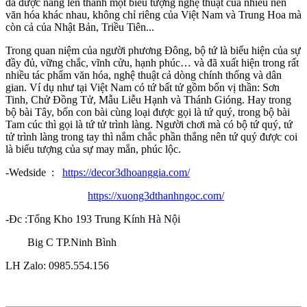
đã được nâng lên thành một biểu tượng nghệ thuật của nhiều nền
văn hóa khác nhau, không chỉ riêng của Việt Nam và Trung Hoa mà
còn cả của Nhật Bản, Triều Tiên...
Trong quan niệm của người phương Đông, bộ tứ là biểu hiện của sự
đầy đủ, vững chắc, vĩnh cửu, hạnh phúc… và đã xuất hiện trong rất
nhiều tác phẩm văn hóa, nghệ thuật cả dòng chính thống và dân
gian. Ví dụ như tại Việt Nam có tứ bất tử gồm bốn vị thần: Sơn
Tinh, Chử Đồng Tử, Mẫu Liễu Hạnh và Thánh Gióng. Hay trong
bộ bài Tây, bốn con bài cùng loại được gọi là tứ quý, trong bộ bài
Tam cúc thì gọi là tứ tử trình làng. Người chơi mà có bộ tứ quý, tứ
tử trình làng trong tay thì nắm chắc phần thắng nên tứ quý được coi
là biểu tượng của sự may mắn, phúc lộc.
-Wedside :
https://decor3dhoanggia.com/
https://xuong3dthanhngoc.com/
-Đc :Tổng Kho 193 Trung Kính Hà Nội
Big C TP.Ninh Bình
LH Zalo: 0985.554.156