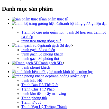
Danh mục sản phẩm
sản phẩm thực tế
tranh bộ tráng gương hiện đại
Tranh 3d cửu ngư quần hội , tranh 3d hoa sen, tranh 3d
cá chép
tranh treo tường đồng quê
tranh gạch 3d đẹp
tranh gạch 3d cá chép
tranh gạch 3d phòng khách
tranh gạch 3d phòng thờ
Tranh gạch 5D
tranh phòng khách
tranh kính bếp cường lực
tranh phòng khách đẹp
tranh Bác Hồ
Tranh Bản Đồ Thế Giới
Tranh Chữ Thư Pháp
tranh kim tiền , cây mai vàng
Tranh phòng thờ
Tranh tứ quý
Tranh Vạn Lý Trường Thành