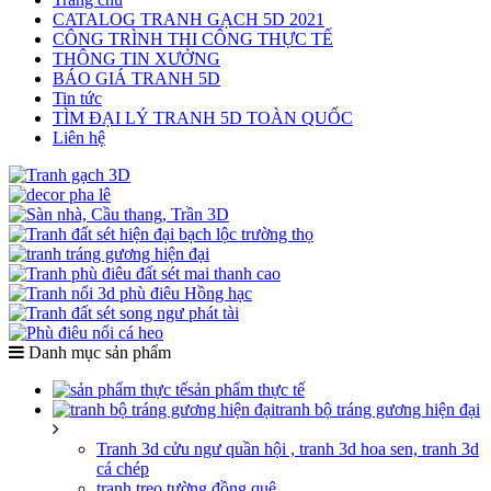
CATALOG TRANH GẠCH 5D 2021
CÔNG TRÌNH THI CÔNG THỰC TẾ
THÔNG TIN XƯỞNG
BÁO GIÁ TRANH 5D
Tin tức
TÌM ĐẠI LÝ TRANH 5D TOÀN QUỐC
Liên hệ
Danh mục sản phẩm
sản phẩm thực tế
tranh bộ tráng gương hiện đại
Tranh 3d cửu ngư quần hội , tranh 3d hoa sen, tranh 3d
cá chép
tranh treo tường đồng quê