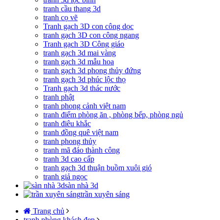
tranh cầu thang 3d
tranh cọ vẽ
Tranh gạch 3D con công dọc
tranh gạch 3D con công ngang
Tranh gạch 3D Công giáo
tranh gạch 3d mai vàng
tranh gạch 3d mẫu hoa
tranh gạch 3d phong thủy đứng
tranh gạch 3d phúc lộc thọ
Tranh gạch 3d thác nước
tranh phật
tranh phong cảnh việt nam
tranh điểm phòng ăn , phòng bếp, phòng ngủ
tranh điêu khắc
tranh đồng quê việt nam
tranh phong thủy
tranh mã đáo thành công
tranh 3d cao cấp
tranh gạch 3d thuận buồm xuôi gió
tranh giả ngọc
sàn nhà 3d
trần xuyên sáng
Trang chủ
tranh phòng khách đẹp