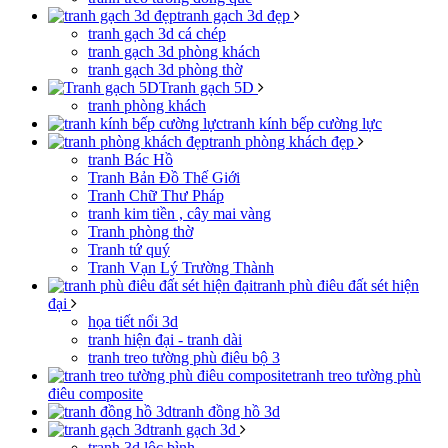
tranh gạch 3d đẹp
tranh gạch 3d cá chép
tranh gạch 3d phòng khách
tranh gạch 3d phòng thờ
Tranh gạch 5D
tranh phòng khách
tranh kính bếp cường lực
tranh phòng khách đẹp
tranh Bác Hồ
Tranh Bản Đồ Thế Giới
Tranh Chữ Thư Pháp
tranh kim tiền , cây mai vàng
Tranh phòng thờ
Tranh tứ quý
Tranh Vạn Lý Trường Thành
tranh phù điêu đất sét hiện
đại
họa tiết nổi 3d
tranh hiện đại - tranh dài
tranh treo tường phù điêu bộ 3
tranh treo tường phù
điêu composite
tranh đồng hồ 3d
tranh gạch 3d
tranh 3d lộc bình