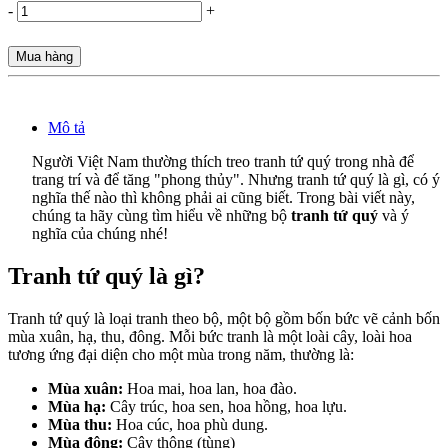
-
+
Mua hàng
Mô tả
Người Việt Nam thường thích treo tranh tứ quý trong nhà để
trang trí và để tăng "phong thủy". Nhưng tranh tứ quý là gì, có ý
nghĩa thế nào thì không phải ai cũng biết. Trong bài viết này,
chúng ta hãy cùng tìm hiểu về những bộ
tranh tứ quý
và ý
nghĩa của chúng nhé!
Tranh tứ quý là gì?
Tranh tứ quý là loại tranh theo bộ, một bộ gồm bốn bức vẽ cảnh bốn
mùa xuân, hạ, thu, đông. Mỗi bức tranh là một loài cây, loài hoa
tương ứng đại diện cho một mùa trong năm, thường là:
Mùa xuân:
Hoa mai, hoa lan, hoa đào.
Mùa hạ:
Cây trúc, hoa sen, hoa hồng, hoa lựu.
Mùa thu:
Hoa cúc, hoa phù dung.
Mùa đông:
Cây thông (tùng)