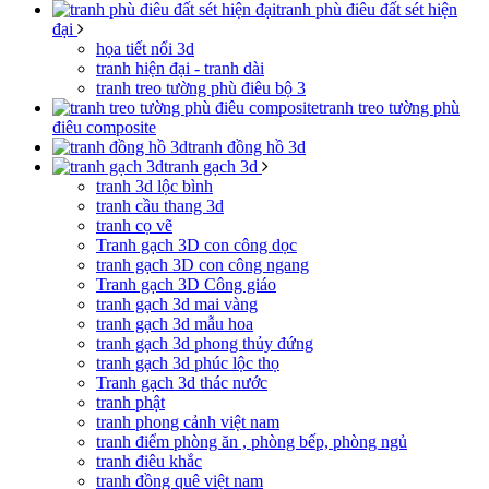
tranh phù điêu đất sét hiện
đại
họa tiết nổi 3d
tranh hiện đại - tranh dài
tranh treo tường phù điêu bộ 3
tranh treo tường phù
điêu composite
tranh đồng hồ 3d
tranh gạch 3d
tranh 3d lộc bình
tranh cầu thang 3d
tranh cọ vẽ
Tranh gạch 3D con công dọc
tranh gạch 3D con công ngang
Tranh gạch 3D Công giáo
tranh gạch 3d mai vàng
tranh gạch 3d mẫu hoa
tranh gạch 3d phong thủy đứng
tranh gạch 3d phúc lộc thọ
Tranh gạch 3d thác nước
tranh phật
tranh phong cảnh việt nam
tranh điểm phòng ăn , phòng bếp, phòng ngủ
tranh điêu khắc
tranh đồng quê việt nam