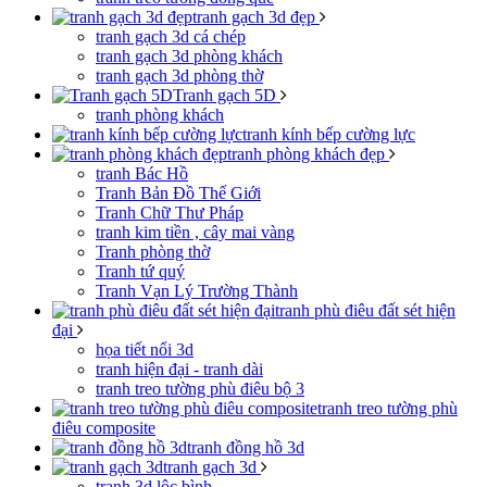
tranh gạch 3d đẹp
tranh gạch 3d cá chép
tranh gạch 3d phòng khách
tranh gạch 3d phòng thờ
Tranh gạch 5D
tranh phòng khách
tranh kính bếp cường lực
tranh phòng khách đẹp
tranh Bác Hồ
Tranh Bản Đồ Thế Giới
Tranh Chữ Thư Pháp
tranh kim tiền , cây mai vàng
Tranh phòng thờ
Tranh tứ quý
Tranh Vạn Lý Trường Thành
tranh phù điêu đất sét hiện
đại
họa tiết nổi 3d
tranh hiện đại - tranh dài
tranh treo tường phù điêu bộ 3
tranh treo tường phù
điêu composite
tranh đồng hồ 3d
tranh gạch 3d
tranh 3d lộc bình