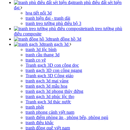
tranh phù điêu đất sét hiện
đại
họa tiết nổi 3d
tranh hiện đại - tranh dài
tranh treo tường phù điêu bộ 3
tranh treo tường phù
điêu composite
tranh đồng hồ 3d
tranh gạch 3d
tranh 3d lộc bình
tranh cầu thang 3d
tranh cọ vẽ
Tranh gạch 3D con công dọc
tranh gạch 3D con công ngang
Tranh gạch 3D Công giáo
tranh gạch 3d mai vàng
tranh gạch 3d mẫu hoa
tranh gạch 3d phong thủy đứng
tranh gạch 3d phúc lộc thọ
Tranh gạch 3d thác nước
tranh phật
tranh phong cảnh việt nam
tranh điểm phòng ăn , phòng bếp, phòng ngủ
tranh điêu khắc
tranh đồng quê việt nam