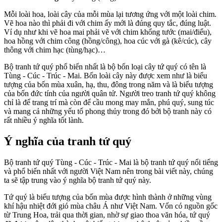
Mỗi loài hoa, loài cây của mỗi mùa lại tương ứng với một loài chim.
Vẽ hoa nào thì phải đi với chim ấy mới là đúng quy tắc, đúng luật.
Ví dụ như khi vẽ hoa mai phải vẽ với chim khổng tước (mai/điểu),
hoa hồng với chim công (hồng/công), hoa cúc với gà (kê/cúc), cây
thông với chim hạc (tùng/hạc)…
Bộ tranh tứ quý phổ biến nhất là bộ bốn loại cây tứ quý có tên là
Tùng - Cúc - Trúc - Mai. Bốn loài cây này được xem như là biểu
tượng của bốn mùa xuân, hạ, thu, đông trong năm và là biểu tượng
của bốn đức tính của người quân tử. Người treo tranh tứ quý không
chỉ là để trang trí mà còn để cầu mong may mắn, phú quý, sung túc
và mang cả những yếu tố phong thủy trong đó bởi bộ tranh này có
rất nhiều ý nghĩa tốt lành.
Ý nghĩa của tranh tứ quý
Bộ tranh tứ quý Tùng - Cúc - Trúc - Mai là bộ tranh tứ quý nổi tiếng
và phổ biến nhất với người Việt Nam nên trong bài viết này, chúng
ta sẽ tập trung vào ý nghĩa bộ tranh tứ quý này.
Tứ quý là biểu tượng của bốn mùa được hình thành ở những vùng
khí hậu nhiệt đới gió mùa châu Á như Việt Nam. Vốn có nguồn gốc
từ Trung Hoa, trải qua thời gian, nhờ sự giao thoa văn hóa, tứ quý