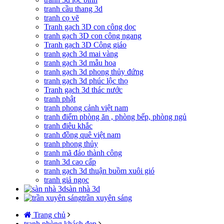
tranh cầu thang 3d
tranh cọ vẽ
Tranh gạch 3D con công dọc
tranh gạch 3D con công ngang
Tranh gạch 3D Công giáo
tranh gạch 3d mai vàng
tranh gạch 3d mẫu hoa
tranh gạch 3d phong thủy đứng
tranh gạch 3d phúc lộc thọ
Tranh gạch 3d thác nước
tranh phật
tranh phong cảnh việt nam
tranh điểm phòng ăn , phòng bếp, phòng ngủ
tranh điêu khắc
tranh đồng quê việt nam
tranh phong thủy
tranh mã đáo thành công
tranh 3d cao cấp
tranh gạch 3d thuận buồm xuôi gió
tranh giả ngọc
sàn nhà 3d
trần xuyên sáng
Trang chủ
tranh phòng khách đẹp