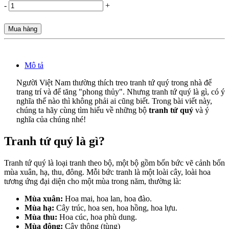
-
+
Mua hàng
Mô tả
Người Việt Nam thường thích treo tranh tứ quý trong nhà để
trang trí và để tăng "phong thủy". Nhưng tranh tứ quý là gì, có ý
nghĩa thế nào thì không phải ai cũng biết. Trong bài viết này,
chúng ta hãy cùng tìm hiểu về những bộ
tranh tứ quý
và ý
nghĩa của chúng nhé!
Tranh tứ quý là gì?
Tranh tứ quý là loại tranh theo bộ, một bộ gồm bốn bức vẽ cảnh bốn
mùa xuân, hạ, thu, đông. Mỗi bức tranh là một loài cây, loài hoa
tương ứng đại diện cho một mùa trong năm, thường là:
Mùa xuân:
Hoa mai, hoa lan, hoa đào.
Mùa hạ:
Cây trúc, hoa sen, hoa hồng, hoa lựu.
Mùa thu:
Hoa cúc, hoa phù dung.
Mùa đông:
Cây thông (tùng)