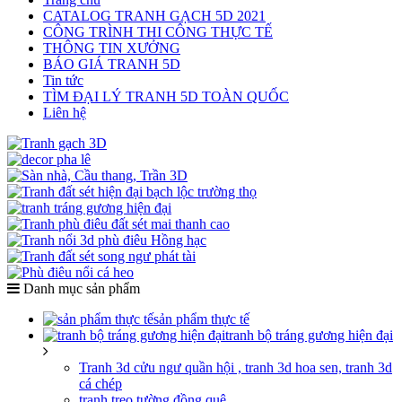
CATALOG TRANH GẠCH 5D 2021
CÔNG TRÌNH THI CÔNG THỰC TẾ
THÔNG TIN XƯỞNG
BÁO GIÁ TRANH 5D
Tin tức
TÌM ĐẠI LÝ TRANH 5D TOÀN QUỐC
Liên hệ
Danh mục sản phẩm
sản phẩm thực tế
tranh bộ tráng gương hiện đại
Tranh 3d cửu ngư quần hội , tranh 3d hoa sen, tranh 3d
cá chép
tranh treo tường đồng quê