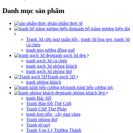
Danh mục sản phẩm
sản phẩm thực tế
tranh bộ tráng gương hiện đại
Tranh 3d cửu ngư quần hội , tranh 3d hoa sen, tranh 3d
cá chép
tranh treo tường đồng quê
tranh gạch 3d đẹp
tranh gạch 3d cá chép
tranh gạch 3d phòng khách
tranh gạch 3d phòng thờ
Tranh gạch 5D
tranh phòng khách
tranh kính bếp cường lực
tranh phòng khách đẹp
tranh Bác Hồ
Tranh Bản Đồ Thế Giới
Tranh Chữ Thư Pháp
tranh kim tiền , cây mai vàng
Tranh phòng thờ
Tranh tứ quý
Tranh Vạn Lý Trường Thành