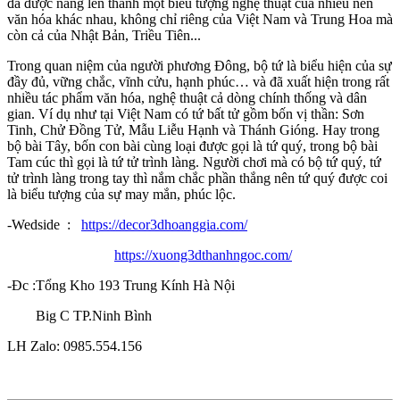
đã được nâng lên thành một biểu tượng nghệ thuật của nhiều nền
văn hóa khác nhau, không chỉ riêng của Việt Nam và Trung Hoa mà
còn cả của Nhật Bản, Triều Tiên...
Trong quan niệm của người phương Đông, bộ tứ là biểu hiện của sự
đầy đủ, vững chắc, vĩnh cửu, hạnh phúc… và đã xuất hiện trong rất
nhiều tác phẩm văn hóa, nghệ thuật cả dòng chính thống và dân
gian. Ví dụ như tại Việt Nam có tứ bất tử gồm bốn vị thần: Sơn
Tinh, Chử Đồng Tử, Mẫu Liễu Hạnh và Thánh Gióng. Hay trong
bộ bài Tây, bốn con bài cùng loại được gọi là tứ quý, trong bộ bài
Tam cúc thì gọi là tứ tử trình làng. Người chơi mà có bộ tứ quý, tứ
tử trình làng trong tay thì nắm chắc phần thắng nên tứ quý được coi
là biểu tượng của sự may mắn, phúc lộc.
-Wedside :
https://decor3dhoanggia.com/
https://xuong3dthanhngoc.com/
-Đc :Tổng Kho 193 Trung Kính Hà Nội
Big C TP.Ninh Bình
LH Zalo: 0985.554.156