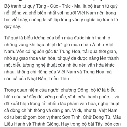
Bộ tranh tứ quý Tùng - Cúc - Trúc - Mai là bộ tranh tứ quý
nổi tiếng và phổ biến nhất với người Việt Nam nên trong
bài viết này, chúng ta sẽ tập trung vào ý nghĩa bộ tranh tứ
quý này.
Tứ quý là biểu tượng của bốn mùa được hình thành ở
những vùng khí hậu nhiệt đới gió mùa châu Á như Việt
Nam. Vốn có nguồn gốc từ Trung Hoa, trải qua thời gian,
nhờ sự giao thoa văn hóa, tứ quý đã được nâng lên thành
một biểu tượng nghệ thuật của nhiều nền văn hóa khác
nhau, không chỉ riêng của Việt Nam và Trung Hoa mà
còn cả của Nhật Bản, Triều Tiên...
Trong quan niệm của người phương Đông, bộ tứ là biểu
hiện của sự đầy đủ, vững chắc, vĩnh cửu, hạnh phúc… và
đã xuất hiện trong rất nhiều tác phẩm văn hóa, nghệ thuật
cả dòng chính thống và dân gian. Ví dụ như tại Việt Nam
có tứ bất tử gồm bốn vị thần: Sơn Tinh, Chử Đồng Tử, Mẫu
Liễu Hạnh và Thánh Gióng. Hay trong bộ bài Tây, bốn con