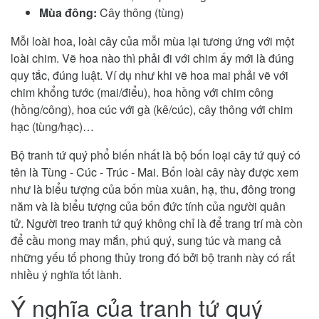
Mùa đông:
Cây thông (tùng)
Mỗi loài hoa, loài cây của mỗi mùa lại tương ứng với một
loài chim. Vẽ hoa nào thì phải đi với chim ấy mới là đúng
quy tắc, đúng luật. Ví dụ như khi vẽ hoa mai phải vẽ với
chim khổng tước (mai/điểu), hoa hồng với chim công
(hồng/công), hoa cúc với gà (kê/cúc), cây thông với chim
hạc (tùng/hạc)…
Bộ tranh tứ quý phổ biến nhất là bộ bốn loại cây tứ quý có
tên là Tùng - Cúc - Trúc - Mai. Bốn loài cây này được xem
như là biểu tượng của bốn mùa xuân, hạ, thu, đông trong
năm và là biểu tượng của bốn đức tính của người quân
tử. Người treo tranh tứ quý không chỉ là để trang trí mà còn
để cầu mong may mắn, phú quý, sung túc và mang cả
những yếu tố phong thủy trong đó bởi bộ tranh này có rất
nhiều ý nghĩa tốt lành.
Ý nghĩa của tranh tứ quý