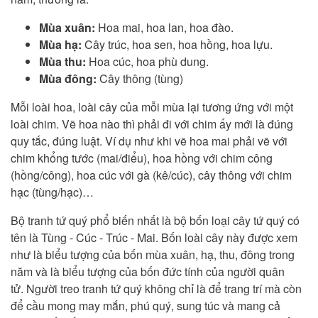
Mùa xuân:
Hoa mai, hoa lan, hoa đào.
Mùa hạ:
Cây trúc, hoa sen, hoa hồng, hoa lựu.
Mùa thu:
Hoa cúc, hoa phù dung.
Mùa đông:
Cây thông (tùng)
Mỗi loài hoa, loài cây của mỗi mùa lại tương ứng với một
loài chim. Vẽ hoa nào thì phải đi với chim ấy mới là đúng
quy tắc, đúng luật. Ví dụ như khi vẽ hoa mai phải vẽ với
chim khổng tước (mai/điểu), hoa hồng với chim công
(hồng/công), hoa cúc với gà (kê/cúc), cây thông với chim
hạc (tùng/hạc)…
Bộ tranh tứ quý phổ biến nhất là bộ bốn loại cây tứ quý có
tên là Tùng - Cúc - Trúc - Mai. Bốn loài cây này được xem
như là biểu tượng của bốn mùa xuân, hạ, thu, đông trong
năm và là biểu tượng của bốn đức tính của người quân
tử. Người treo tranh tứ quý không chỉ là để trang trí mà còn
để cầu mong may mắn, phú quý, sung túc và mang cả