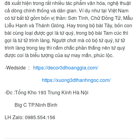
đã xuất hiện trong rất nhiều tác phẩm văn hóa, nghệ thuật
cả dòng chính thống và dân gian. Ví dụ như tại Việt Nam
có tứ bất tử gồm bốn vị thần: Sơn Tinh, Chử Đồng Tử, Mẫu
Liễu Hạnh và Thánh Gióng. Hay trong bộ bài Tây, bốn con
bài cùng loại được gọi là tứ quý, trong bộ bài Tam cúc thì
gọi là tứ tử trình làng. Người chơi mà có bộ tứ quý, tứ tử
trình làng trong tay thì nắm chắc phần thắng nên tứ quý
được coi là biểu tượng của sự may mắn, phúc lộc.
-Wedside :
https://decor3dhoanggia.com/
https://xuong3dthanhngoc.com/
-Đc :Tổng Kho 193 Trung Kính Hà Nội
Big C TP.Ninh Bình
LH Zalo: 0985.554.156