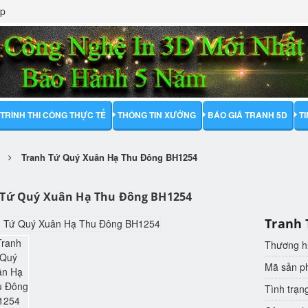
ập
TRÌNH THI CÔNG THỰC TẾ
THÔNG TIN XƯỞNG
BÁO GIÁ TRANH 5D
T
Tranh Tứ Quý Xuân Hạ Thu Đông BH1254
 Tứ Quý Xuân Hạ Thu Đông BH1254
Tranh 
Thương h
Mã sản 
Tình trạn