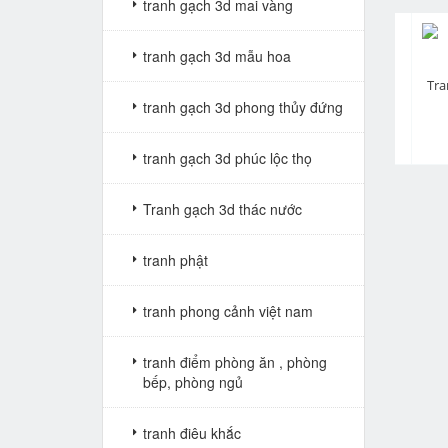
tranh gạch 3d mai vàng
tranh gạch 3d mẫu hoa
pr
Tranh Tứ Quý Đào Lan Trúc Cúc VTV290
Tranh Tứ Quý Đào Lan Trúc Cúc VTV287
tranh gạch 3d phong thủy đứng
Giá: Liên hệ
Giá: Liên hệ
tranh gạch 3d phúc lộc thọ
Tranh gạch 3d thác nước
tranh phật
tranh phong cảnh việt nam
tranh điểm phòng ăn , phòng
bếp, phòng ngủ
tranh điêu khắc