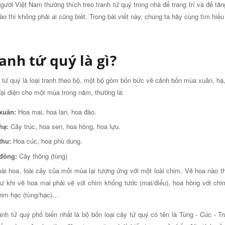
gười Việt Nam thường thích treo tranh tứ quý trong nhà để trang trí và để tăn
ào thì không phải ai cũng biết. Trong bài viết này, chúng ta hãy cùng tìm hi
anh tứ quý là gì?
 tứ quý là loại tranh theo bộ, một bộ gồm bốn bức vẽ cảnh bốn mùa xuân, hạ, 
ại diện cho một mùa trong năm, thường là:
xuân:
Hoa mai, hoa lan, hoa đào.
hạ:
Cây trúc, hoa sen, hoa hồng, hoa lựu.
thu:
Hoa cúc, hoa phù dung.
đông:
Cây thông (tùng)
oài hoa, loài cây của mỗi mùa lại tương ứng với một loài chim. Vẽ hoa nào th
ư khi vẽ hoa mai phải vẽ với chim khổng tước (mai/điểu), hoa hồng với chi
him hạc (tùng/hạc)…
anh tứ quý phổ biến nhất là bộ bốn loại cây tứ quý có tên là Tùng - Cúc - 