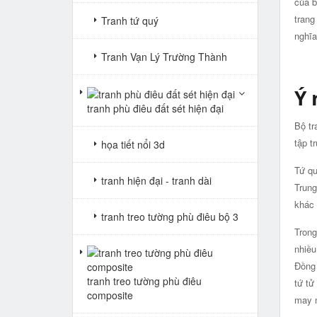
của b
trang
Tranh tứ quý
nghĩa
Tranh Vạn Lý Trường Thành
Ý 
tranh phù điêu đất sét hiện đại
Bộ tr
tập t
họa tiết nổi 3d
Tứ qu
tranh hiện đại - tranh dài
Trung
khác 
tranh treo tường phù điêu bộ 3
Trong
nhiều
Đồng 
tranh treo tường phù điêu
tứ tử
composite
may m