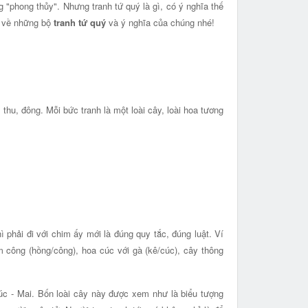
g "phong thủy". Nhưng tranh tứ quý là gì, có ý nghĩa thế
ểu về những bộ
tranh tứ quý
và ý nghĩa của chúng nhé!
thu, đông. Mỗi bức tranh là một loài cây, loài hoa tương
ì phải đi với chim ấy mới là đúng quy tắc, đúng luật. Ví
m công (hồng/công), hoa cúc với gà (kê/cúc), cây thông
Trúc - Mai. Bốn loài cây này được xem như là biểu tượng