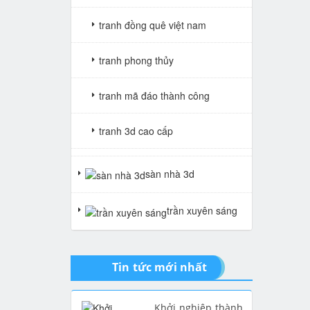
tranh đồng quê việt nam
tranh phong thủy
tranh mã đáo thành công
tranh 3d cao cấp
tranh gạch 3d thuận buồm xuôi
sàn nhà 3d
gió
trần xuyên sáng
tranh giả ngọc
Tin tức mới nhất
Khởi nghiệp thành