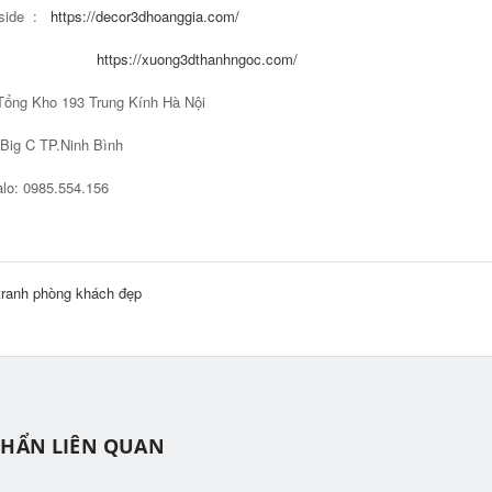
side :
https://decor3dhoanggia.com/
https://xuong3dthanhngoc.com/
Tổng Kho 193 Trung Kính Hà Nội
C TP.Ninh Bình
lo: 0985.554.156
tranh phòng khách đẹp
PHẨN LIÊN QUAN