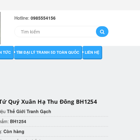
Hotline:
0985554156
IN TỨC
TÌM ĐẠI LÝ TRANH 5D TOÀN QUỐC
LIÊN HỆ
Tứ Quý Xuân Hạ Thu Đông BH1254
iệu
Thế Giới Tranh Gạch
phẩm:
BH1254
g:
Còn hàng