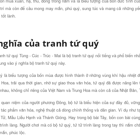
ốn mùa xuân, hạ, thu, đông trong năm và là biểu tượng của bốn đức tính của
 trí mà còn để cầu mong may mắn, phú quý, sung túc và mang cả những yếu t
 tốt lành.
nghĩa của tranh tứ quý
anh tứ quý Tùng - Cúc - Trúc - Mai là bộ tranh tứ quý nổi tiếng và phổ biến nh
rung vào ý nghĩa bộ tranh tứ quý này.
ý là biểu tượng của bốn mùa được hình thành ở những vùng khí hậu nhiệt 
 Hoa, trải qua thời gian, nhờ sự giao thoa văn hóa, tứ quý đã được nâng lê
nhau, không chỉ riêng của Việt Nam và Trung Hoa mà còn cả của Nhật Bản, Tr
 quan niệm của người phương Đông, bộ tứ là biểu hiện của sự đầy đủ, vững
 tác phẩm văn hóa, nghệ thuật cả dòng chính thống và dân gian. Ví dụ như t
Tử, Mẫu Liễu Hạnh và Thánh Gióng. Hay trong bộ bài Tây, bốn con bài cùng l
 trình làng. Người chơi mà có bộ tứ quý, tứ tử trình làng trong tay thì nắm 
ắn, phúc lộc.