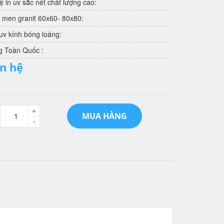
 in uv sắc nét chất lượng cao:
 men granit 60x60- 80x80:
v kính bóng loáng:
g Toàn Quốc :
ên hệ
+
MUA HÀNG
-