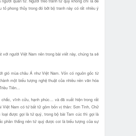
 người quân tử. Người treo tranh tứ quý không chỉ là để
ố phong thủy trong đó bởi bộ tranh này có rất nhiều ý
ất với người Việt Nam nên trong bài viết này, chúng ta sẽ
đới gió mùa châu Á như Việt Nam. Vốn có nguồn gốc từ
n thành một biểu tượng nghệ thuật của nhiều nền văn hóa
iều Tiên...
 chắc, vĩnh cửu, hạnh phúc… và đã xuất hiện trong rất
ại Việt Nam có tứ bất tử gồm bốn vị thần: Sơn Tinh, Chử
oại được gọi là tứ quý, trong bộ bài Tam cúc thì gọi là
chắc phần thắng nên tứ quý được coi là biểu tượng của sự