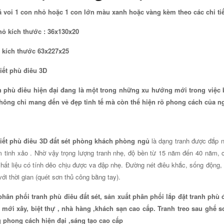
 voi 1 con nhỏ hoặc 1 con lớn màu xanh hoặc vàng kèm theo các chi tiế
hỏ kích thước : 36x130x20
o kích thước 63x227x25
iết phù điêu 3D
 phù điêu hiện đại đang là một trong những xu hướng mới trong việc b
hông chỉ mang đến vẻ đẹp tinh tế mà còn thể hiện rõ phong cách của ng
iết phù điêu 3D
đất sét phòng khách phòng ngủ
là dạng tranh được đắp nổ
 tinh xảo . Nhờ vậy trọng lượng tranh nhẹ, độ bền từ 15 năm đến 40 năm, c
chất liệu có tính dẻo chịu được va đập nhẹ. Đường nét điêu khắc, sống động,
ới thời gian (quét sơn thủ công bằng tay).
hân phối tranh phù điêu đất sét, sản xuất phân phối lắp đặt tranh phù 
 mới xây, biệt thự , nhà hàng ,khách sạn cao cấp. Tranh treo sau ghế s
 phong cách hiện đại ,sáng tạo cao cấp