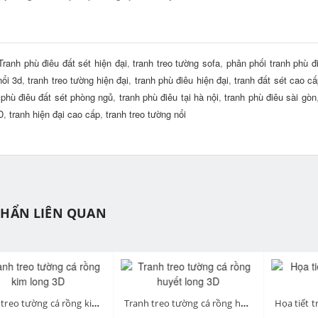
Tranh phù điêu đất sét hiện đại
,
tranh treo tường sofa
,
phân phối tranh phù đ
nổi 3d
,
tranh treo tường hiện đại
,
tranh phù điêu hiện đại
,
tranh đất sét cao c
 phù điêu đất sét phòng ngủ
,
tranh phù điêu tại hà nội
,
tranh phù điêu sài gòn
D
,
tranh hiện đại cao cấp
,
tranh treo tường nổi
PHẨN LIÊN QUAN
ev
Tranh treo tường cá rồng kim long 3D
Tranh treo tường cá rồng huyết long 3D