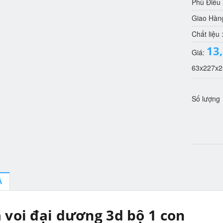
Phù Điêu
Giao Hàn
Chất liệu 
13
Giá:
63x227x2
Số lượng
Ả
 voi đại dương 3d bộ 1 con