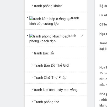
Bộ cá
tranh phòng khách
Cá n
tranh
kính bếp cường lực
Cá t
Họa t
tranh
phòng khách đẹp
Tranh
đại k
tranh Bác Hồ
Tranh Bản Đồ Thế Giới
Họa t
15 cm
Tranh Chữ Thư Pháp
nét, 
màu v
tranh kim tiền , cây mai vàng
Nhà p
, nhà
Tranh phòng thờ
Mang