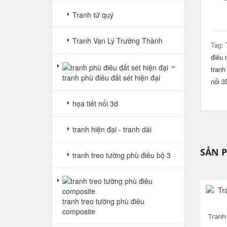
Tranh tứ quý
Tranh Vạn Lý Trường Thành
Tag:
điêu 
tranh
tranh phù điêu đất sét hiện đại
nổi 3
họa tiết nổi 3d
tranh hiện đại - tranh dài
SẢN 
tranh treo tường phù điêu bộ 3
tranh treo tường phù điêu
composite
pr
Tranh trang trí phòng khách 3D đầu hươu
Họa tiết đầu hươu 3D trang trí phòng khách