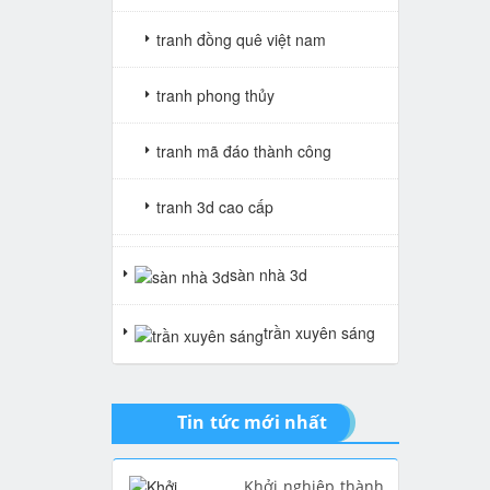
tranh đồng quê việt nam
tranh phong thủy
tranh mã đáo thành công
tranh 3d cao cấp
tranh gạch 3d thuận buồm xuôi
sàn nhà 3d
gió
trần xuyên sáng
tranh giả ngọc
Tin tức mới nhất
Khởi nghiệp thành