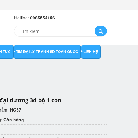
Hotline:
0985554156
IN TỨC
TÌM ĐẠI LÝ TRANH 5D TOÀN QUỐC
LIÊN HỆ
 đại dương 3d bộ 1 con
phẩm:
HG57
g:
Còn hàng