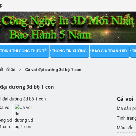
ập
TRÌNH THI CÔNG THỰC TẾ
THÔNG TIN XƯỞNG
BÁO GIÁ TRANH 5D
T
iết nổi 3d
Cá voi đại dương 3d bộ 1 con
 đại dương 3d bộ 1 con
Cá voi
Mã sản 
Tình trạn
Màu sắc: