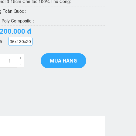
 nổi 3-15cm Chế tác 100% Thủ Công:
g Toàn Quốc :
: Poly Composite :
,200,000 đ
5
36x130x20
+
MUA HÀNG
-