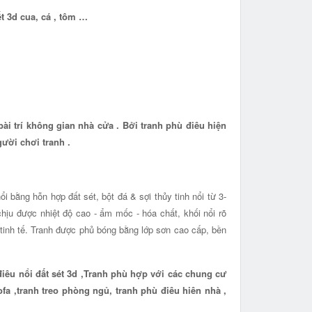
t 3d cua, cá , tôm …
ài trí không gian nhà cửa . Bởi tranh phù điêu hiện
ười chơi tranh .
i bằng hỗn hợp đất sét, bột đá & sợi thủy tinh nổi từ 3-
hịu được nhiệt độ cao - ẩm mốc - hóa chất, khối nổi rõ
 tinh tế. Tranh được phủ bóng bằng lớp sơn cao cấp, bền
điêu nổi đất sét 3d ,Tranh phù hợp với các chung cư
ofa ,tranh treo phòng ngủ, tranh phù điêu hiên nhà ,