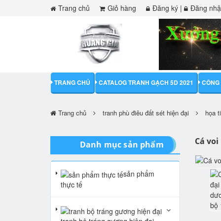
Trang chủ
Giỏ hàng
Đăng ký
|
Đăng nh
TRANG CHỦ
CATALOG TRANH GẠCH 5D 2021
CÔNG 
Trang chủ
tranh phù điêu đất sét hiện đại
họa t
Cá voi
Danh mục sản phẩm
sản phẩm
thực tế
tranh bộ tráng gương hiện đại