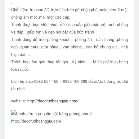
.
Chất liệu: In phun 3D trực tiếp trên gỗ nhập phủ melamine 2 mặt
chống ẩm mốc mối mọt cao cấp.
Tranh được bọc viền nhựa dẻo cao cấp giúp bảo vệ tranh chống
va đập , giúp tôn vẻ đẹp nổi bật của bức tranh
Tranh dùng để treo phòng khách , phòng ăn , cầu thang ,phòng
ngủ ,quán cafe ,cửa hàng , văn phòng , căn hộ chung cư , nhà
hiện đại ...
Thích hợp làm quà tặng tân gia , kỷ niệm ... Miễn phí ship hàng
toàn quốc
Liên hệ zalo 0985 554 156 – 0835 166 268 để được hưởng ưu đãi
tốt nhất
website:
http://decor3dhoanggia.com/
http://decor3dhoanggia.com