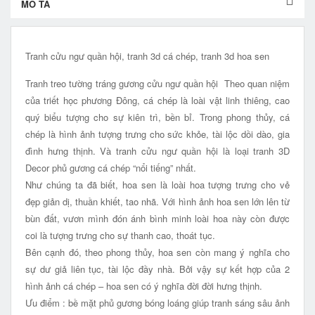
MÔ TẢ
Tranh cửu ngư quần hội, tranh 3d cá chép, tranh 3d hoa sen
Tranh treo tường tráng gương cửu ngư quần hội Theo quan niệm
của triết học phương Đông, cá chép là loài vật linh thiêng, cao
quý biểu tượng cho sự kiên trì, bền bỉ. Trong phong thủy, cá
chép là hình ảnh tượng trưng cho sức khỏe, tài lộc dồi dào, gia
đình hưng thịnh. Và tranh cửu ngư quần hội là loại tranh 3D
Decor phủ gương cá chép “nổi tiếng” nhất.
Như chúng ta đã biết, hoa sen là loài hoa tượng trưng cho vẻ
đẹp giản dị, thuần khiết, tao nhã. Với hình ảnh hoa sen lớn lên từ
bùn đất, vươn mình đón ánh bình minh loài hoa này còn được
coi là tượng trưng cho sự thanh cao, thoát tục.
Bên cạnh đó, theo phong thủy, hoa sen còn mang ý nghĩa cho
sự dư giả liên tục, tài lộc đầy nhà. Bởi vậy sự kết hợp của 2
hình ảnh cá chép – hoa sen có ý nghĩa đời đời hưng thịnh.
Ưu điểm : bề mặt phủ gương bóng loáng giúp tranh sáng sâu ảnh