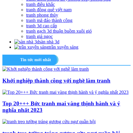
tranh điêu khắc
tranh đồng quê việt nam
tranh phong thủy
tranh mã đáo thành công
tranh 3d cao cấp
tranh gạch 3d thuận buồm xuôi gió
tranh giả ngọc
sàn nhà 3d
trần xuyên sáng
Tin tức mới nhất
Khởi nghiệp thành công với nghề làm tranh
Top 20+++ Bức tranh mai vàng thịnh hành và ý
nghĩa nhất 2023