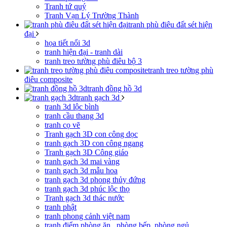
Tranh tứ quý
Tranh Vạn Lý Trường Thành
tranh phù điêu đất sét hiện
đại
họa tiết nổi 3d
tranh hiện đại - tranh dài
tranh treo tường phù điêu bộ 3
tranh treo tường phù
điêu composite
tranh đồng hồ 3d
tranh gạch 3d
tranh 3d lộc bình
tranh cầu thang 3d
tranh cọ vẽ
Tranh gạch 3D con công dọc
tranh gạch 3D con công ngang
Tranh gạch 3D Công giáo
tranh gạch 3d mai vàng
tranh gạch 3d mẫu hoa
tranh gạch 3d phong thủy đứng
tranh gạch 3d phúc lộc thọ
Tranh gạch 3d thác nước
tranh phật
tranh phong cảnh việt nam
tranh điểm phòng ăn , phòng bếp, phòng ngủ