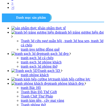
>
>|
Danh mục sản phẩm
sản phẩm thực tế
tranh bộ tráng gương hiện đại
Tranh 3d cửu ngư quần hội , tranh 3d hoa sen, tranh 3d
cá chép
tranh treo tường đồng quê
tranh gạch 3d đẹp
tranh gạch 3d cá chép
tranh gạch 3d phòng khách
tranh gạch 3d phòng thờ
Tranh gạch 5D
tranh phòng khách
tranh kính bếp cường lực
tranh phòng khách đẹp
tranh Bác Hồ
Tranh Bản Đồ Thế Giới
Tranh Chữ Thư Pháp
tranh kim tiền , cây mai vàng
Tranh phòng thờ