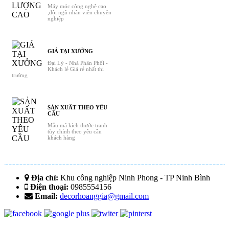
Máy móc công nghệ cao
,đội ngũ nhân viên chuyên
nghiệp
GIÁ TẠI XƯỞNG
Đại Lý - Nhà Phân Phối -
Khách lẻ Giá rẻ nhất thị
trường
SẢN XUẤT THEO YÊU
CẦU
Mẫu mã kích thước tranh
tùy chỉnh theo yêu cầu
khách hàng
Địa chỉ:
Khu công nghiệp Ninh Phong - TP Ninh Bình
Điện thoại:
0985554156
Email:
decorhoanggia@gmail.com