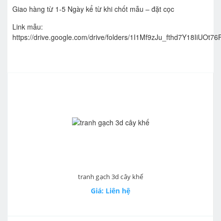
Giao hàng từ 1-5 Ngày kể từ khi chốt mẫu – đặt cọc
Link mẫu:
https://drive.google.com/drive/folders/1I1Mf9zJu_fthd7Y18IiUOt
tranh gạch 3d cây khế
Giá: Liên hệ