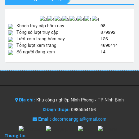
Khách truy cập hôm nay
98
Tổng số lượt truy cập
879992
Lượt xem trang hôm nay
126
Tổng lượt xem trang
4690414
Số người đang xem
14
Địa chỉ:
Khu công nghiệp Ninh Phong - TP Ninh Bình
Điện thoại:
0985554156
Email:
decorhoanggia@gmail.com
Thông tin