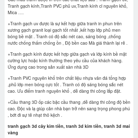
Tranh gạch kính,Tranh PVC phủ uv,Tranh kính cl nguyên khổ,
Mica ….
+Tranh gạch uv được là sự kết hợp giữa tranh in phun trên
xương gạch granit loại gạch tốt nhất ,kết hợp lớp phủ men
bóng bề mặt . Tranh có độ sắc nét cao, sáng bóng ,chống
nước chống thấm chống ồn , Độ bền cao Mà giá thành lại rẻ .
+Tranh gạch kính được kết hợp giữa gạch và lớp kính bề mặt
cường lực hoặc kính thường theo yêu cầu của khách hàng.
Ứng dụng cao trong sản xuất sàn nhà 3D
+Tranh PVC nguyên khổ trên chất liệu nhựa vân đá tổng hợp
,phủ lớp men bóng cực tốt . Tranh có độ sáng bóng sắc nét
cao. Ưu điểm tranh nguyên khổ , dễ dàng thi công lắp đặt.
+Cầu thang 3D ốp các bậc cầu thang ,dễ dàng thi công độ bền
cao. Độc và lạ giúp căn nhà bạn trở nên sang trọng phong phú
, bớt đi sự tẻ nhạt thô kệch .
tranh gạch 3d cây kim tiền, tranh 3d kim tiền, tranh 3d mai
vàng