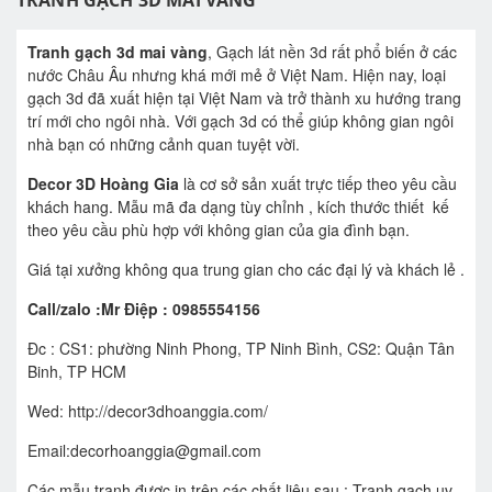
TRANH GẠCH 3D MAI VÀNG
Tranh gạch 3d mai vàng
, Gạch lát nền 3d rất phổ biến ở các
nước Châu Âu nhưng khá mới mẻ ở Việt Nam. Hiện nay, loại
gạch 3d đã xuất hiện tại Việt Nam và trở thành xu hướng trang
trí mới cho ngôi nhà. Với gạch 3d có thể giúp không gian ngôi
nhà bạn có những cảnh quan tuyệt vời.
Decor 3D Hoàng Gia
là cơ sở sản xuất trực tiếp theo yêu cầu
khách hang. Mẫu mã đa dạng tùy chỉnh , kích thước thiết kế
theo yêu cầu phù hợp với không gian của gia đình bạn.
Giá tại xưởng không qua trung gian cho các đại lý và khách lẻ .
Call/zalo :Mr Điệp : 0985554156
Đc : CS1: phường Ninh Phong, TP Ninh Bình, CS2: Quận Tân
Binh, TP HCM
Wed:
http://decor3dhoanggia.com/
Email:decorhoanggia@gmail.com
Các mẫu tranh được in trên các chất liệu sau : Tranh gạch uv,