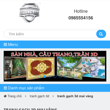
Hotline
0985554156
Menu
prev
ne
Danh mục sản phẩm
Trang chủ
tranh gạch 3d
tranh gạch 3d mai vàng