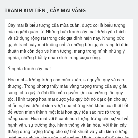
TRANH KIM TIỀN , CÂY MAI VÀNG
Cây mai là biểu tượng của mùa xuân, được coi là biểu tượng
của người quân tử. Những bức tranh cây mai được yêu thích
và sử dụng rộng rãi trong các gia đình hiện nay. Những bức
gạch tranh cây mai không chỉ là những bức gạch trang trí đơn
thuần mà còn đẹp về hình tượng, mang trong mình những ý
nghĩa, những triết lý nhân sinh trong cuộc sống.
Ý nghĩa tranh cây mai
Hoa mai – tượng trưng cho mùa xuân, sự quyền quý và cao
thượng. Trong phong thủy màu vàng tượng trưng của sự giàu
sang, phú quý là đại diện của quyền lực của vương tôn quý
tộc. Hình tượng hoa mai được yêu quý bởi nó đại diện cho sự
nhẫn nại và đức hi sinh vượt qua những khó khăn của thời tiết
để vươn mình thành một loài hoa quý tỏa sắc rực rỡ trong
nắng xuân. Hoa mai với 5 cánh hoa tượng trưng cho sự vui vẻ,
hạnh vận, sự trường thọ, hành thông và ân hòa. Với thân cây
thắng đứng tượng trưng cho sự bất khuất và ý chí kiên cường
vượt qua nghịch cảnh của cuộc sống. Hình tượng đó được yêu