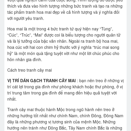
thích và đưa vào hình tượng những bức tranh và tạo ra những
tác phẩm tranh hoa mai đẹp về cả hình tượng và ý nghĩa đối
với người yêu tranh.
Hoa mai là một trong 4 bức tranh tứ quý hiện nay “Tùng”,
“Cúc”, “Trúc”, “Mai” được coi là biểu tượng cho người quân tử
và là lý tưởng của bậc văn nhân. Ngoài ra tranh bộ hoa mai,
hoa cúc với hai con chim hỷ thước với ý nghĩa “trúc mai song
hỷ” là một món quà tặng tuyệt vời như một lời chúc phúc cho
hôn nhân gia đình.
Cách treo tranh cây mai
VỊ TRÍ DÁN GẠCH TRANH
CÂY MAI
: bạn nên treo ở những vị
trí cát lợi trong gia đình như phòng khách hoặc thư phòng, ở vị
trí trung tâm trong gia đình để mang đến hiệu quả tuyệt vời
nhất.
Tranh cây mai thuộc hành Mộc trong ngũ hành nên treo ở
những hướng tốt nhất như chính Nam, chính Đông, Đông Nam
đây là những phương vị tương sinh của mệnh Mộc. Những
hướng nên tránh như Đông Bắc, Tây Nam chính Bắc là những