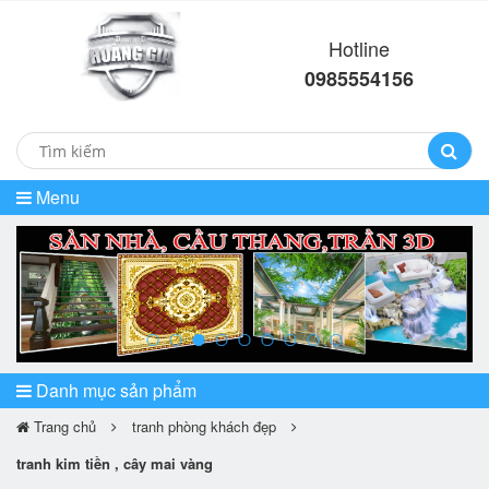
Hotline
0985554156
Menu
prev
ne
Danh mục sản phẩm
Trang chủ
tranh phòng khách đẹp
tranh kim tiền , cây mai vàng