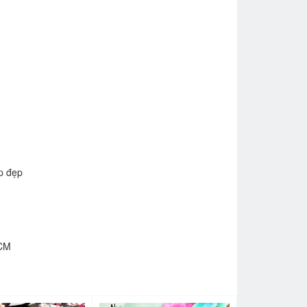
p đẹp
HCM