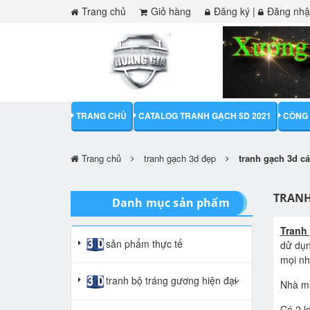
Trang chủ
Giỏ hàng
Đăng ký
|
Đăng nh
TRANG CHỦ
CATALOG TRANH GẠCH 5D 2021
CÔNG 
Trang chủ
tranh gạch 3d đẹp
tranh gạch 3d c
TRANH
Danh mục sản phẩm
Tranh
sản phẩm thực tế
dử dụn
mọi n
tranh bộ tráng gương hiện đại
Nhà má
Có 2 l