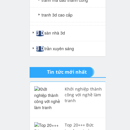
tranh mã đáo thành công
tranh 3d cao cấp
tranh gạch 3d thuận buồm xuôi
sàn nhà 3d
gió
trần xuyên sáng
tranh giả ngọc
Tin tức mới nhất
Khởi nghiệp thành
công với nghề làm
tranh
Top 20+++ Bức