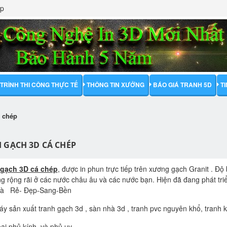
ập
TRÌNH THI CÔNG THỰC TẾ
THÔNG TIN XƯỞNG
BÁO GIÁ TRANH 5D
T
á chép
 GẠCH 3D CÁ CHÉP
 gạch 3D cá chép
, được in phun trực tiếp trên xương gạch Granit . Đ
g rộng rãi ở các nước châu âu và các nước bạn. Hiện đã đang phát tr
hà Rẻ- Đẹp-Sang-Bền
y sản xuất tranh gạch 3d , sàn nhà 3d , tranh pvc nguyên khổ, tranh k
oại phủ kính và phủ uv