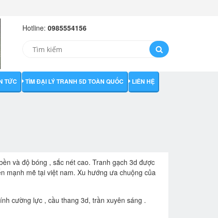
Hotline:
0985554156
IN TỨC
TÌM ĐẠI LÝ TRANH 5D TOÀN QUỐC
LIÊN HỆ
ộ bền và độ bóng , sắc nét cao. Tranh gạch 3d được
iển mạnh mẽ tại việt nam. Xu hướng ưa chuộng của
ính cường lực , cầu thang 3d, trần xuyên sáng .