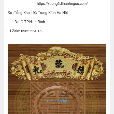
https://xuong3dthanhngoc.com/
-Đc :Tổng Kho 193 Trung Kính Hà Nội
Big C TP.Ninh Bình
LH Zalo: 0985.554.156
Tranh cuốn thư câu đối VTV38
Giá: Liên hệ