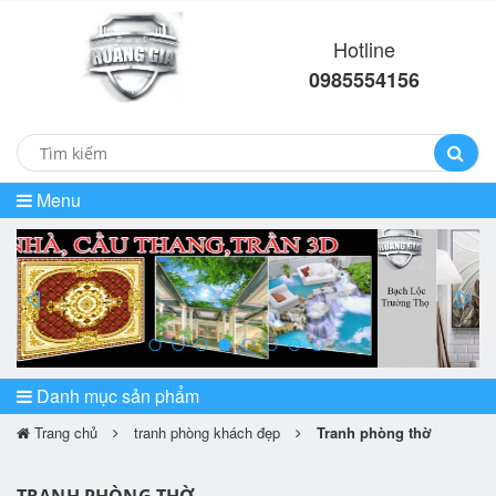
Hotline
0985554156
Menu
prev
ne
Danh mục sản phẩm
Trang chủ
tranh phòng khách đẹp
Tranh phòng thờ