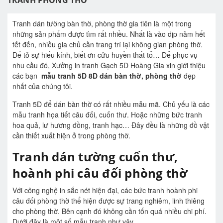
TRANH PHÒNG THỜ
Tranh dán tường bàn thờ, phòng thờ gia tiên là một trong
những sản phẩm được tìm rất nhiều. Nhất là vào dịp năm hết
tết đến, nhiều gia chủ cần trang trí lại không gian phòng thờ.
Để tỏ sự hiếu kính, biết ơn cửu huyền thất tổ… Để phục vụ
nhu cầu đó, Xưởng in tranh Gạch 5D Hoàng Gia xin giới thiệu
các bạn
mẫu tranh 5D 8D dán bàn thờ, phòng thờ
đẹp
nhất của chúng tôi.
Tranh 5D để dán bàn thờ có rất nhiều mẫu mã. Chủ yếu là các
mẫu tranh họa tiết câu đối, cuốn thư. Hoặc những bức tranh
hoa quả, lư hương đồng, tranh hạc… Đây đều là những đồ vật
cần thiết xuất hiện ở trong phòng thờ.
Tranh dán tường cuốn thư,
hoành phi câu đối phòng thờ
Với công nghệ in sắc nét hiện đại, các bức tranh hoành phi
câu đối phòng thờ thể hiện được sự trang nghiêm, linh thiêng
cho phòng thờ. Bên cạnh đó không cần tốn quá nhiều chi phí.
Dưới đây là một số mẫu tranh như vậy.