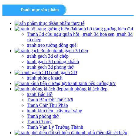
Danh mục sản phẩm
sản phẩm thực tế
tranh bộ tráng gương hiện đại
Tranh 3d cửu ngư quần hội , tranh 3d hoa sen, tranh 3d
cá chép
tranh treo tường đồng quê
tranh gạch 3d đẹp
tranh gạch 3d cá chép
tranh gạch 3d phòng khách
tranh gạch 3d phòng thờ
Tranh gạch 5D
tranh phòng khách
tranh kính bếp cường lực
tranh phòng khách đẹp
tranh Bác Hồ
Tranh Bản Đồ Thế Giới
Tranh Chữ Thư Pháp
tranh kim tiền , cây mai vàng
Tranh phòng thờ
Tranh tứ quý
Tranh Vạn Lý Trường Thành
tranh phù điêu đất sét hiện