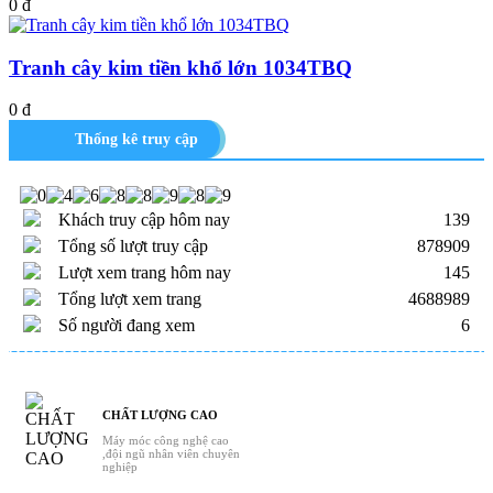
0 đ
Tranh cây kim tiền khổ lớn 1034TBQ
0 đ
Thống kê truy cập
Khách truy cập hôm nay
139
Tổng số lượt truy cập
878909
Lượt xem trang hôm nay
145
Tổng lượt xem trang
4688989
Số người đang xem
6
CHẤT LƯỢNG CAO
Máy móc công nghệ cao
,đội ngũ nhân viên chuyên
nghiệp