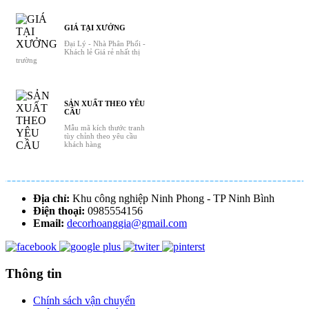
GIÁ TẠI XƯỞNG
Đại Lý - Nhà Phân Phối -
Khách lẻ Giá rẻ nhất thị
trường
SẢN XUẤT THEO YÊU
CẦU
Mẫu mã kích thước tranh
tùy chỉnh theo yêu cầu
khách hàng
Địa chỉ:
Khu công nghiệp Ninh Phong - TP Ninh Bình
Điện thoại:
0985554156
Email:
decorhoanggia@gmail.com
Thông tin
Chính sách vận chuyển