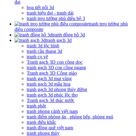
đại
họa tiết nổi 3d
tranh hiện đại - tranh dài
tranh treo tường phù điêu bộ 3
tranh treo tường phù
điêu composite
tranh đồng hồ 3d
tranh gạch 3d
tranh 3d lộc bình
tranh cầu thang 3d
tranh cọ vẽ
Tranh gạch 3D con công dọc
tranh gạch 3D con công ngang
Tranh gạch 3D Công giáo
tranh gạch 3d mai vàng
tranh gạch 3d mẫu hoa
tranh gạch 3d phong thủy đứng
tranh gạch 3d phúc lộc thọ
Tranh gạch 3d thác nước
tranh phật
tranh phong cảnh việt nam
tranh điểm phòng ăn , phòng bếp, phòng ngủ
tranh điêu khắc
tranh đồng quê việt nam
tranh phong thủy