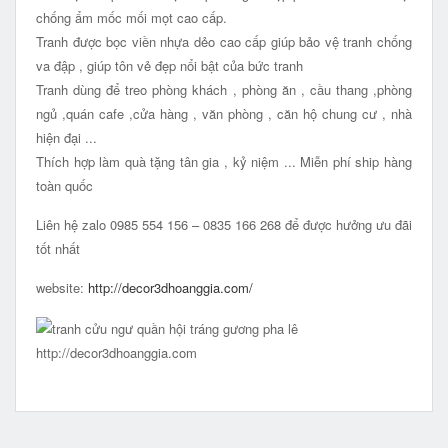
chống ẩm mốc mối mọt cao cấp.
Tranh được bọc viền nhựa dẻo cao cấp giúp bảo vệ tranh chống
va đập , giúp tôn vẻ đẹp nổi bật của bức tranh
Tranh dùng để treo phòng khách , phòng ăn , cầu thang ,phòng
ngủ ,quán cafe ,cửa hàng , văn phòng , căn hộ chung cư , nhà
hiện đại ...
Thích hợp làm quà tặng tân gia , kỷ niệm ... Miễn phí ship hàng
toàn quốc
Liên hệ zalo 0985 554 156 – 0835 166 268 để được hưởng ưu đãi
tốt nhất
website:
http://decor3dhoanggia.com/
http://decor3dhoanggia.com