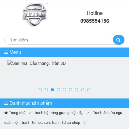
Hotline
0985554156
Menu
prev
ne
Danh mục sản phẩm
Trang chủ
tranh bộ tráng gương hiện đại
Tranh 3d cửu ngư
quần hội , tranh 3d hoa sen, tranh 3d cá chép