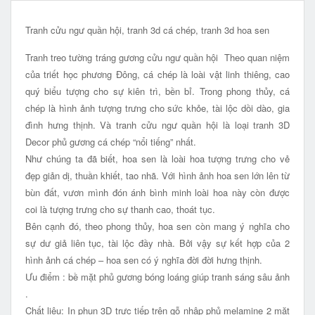
Tranh cửu ngư quần hội, tranh 3d cá chép, tranh 3d hoa sen
Tranh treo tường tráng gương cửu ngư quần hội Theo quan niệm
của triết học phương Đông, cá chép là loài vật linh thiêng, cao
quý biểu tượng cho sự kiên trì, bền bỉ. Trong phong thủy, cá
chép là hình ảnh tượng trưng cho sức khỏe, tài lộc dồi dào, gia
đình hưng thịnh. Và tranh cửu ngư quần hội là loại tranh 3D
Decor phủ gương cá chép “nổi tiếng” nhất.
Như chúng ta đã biết, hoa sen là loài hoa tượng trưng cho vẻ
đẹp giản dị, thuần khiết, tao nhã. Với hình ảnh hoa sen lớn lên từ
bùn đất, vươn mình đón ánh bình minh loài hoa này còn được
coi là tượng trưng cho sự thanh cao, thoát tục.
Bên cạnh đó, theo phong thủy, hoa sen còn mang ý nghĩa cho
sự dư giả liên tục, tài lộc đầy nhà. Bởi vậy sự kết hợp của 2
hình ảnh cá chép – hoa sen có ý nghĩa đời đời hưng thịnh.
Ưu điểm : bề mặt phủ gương bóng loáng giúp tranh sáng sâu ảnh
.
Chất liệu: In phun 3D trực tiếp trên gỗ nhập phủ melamine 2 mặt