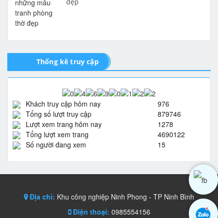
đẹp
Thống kê truy cập
Khách truy cập hôm nay
976
Tổng số lượt truy cập
879746
Lượt xem trang hôm nay
1278
Tổng lượt xem trang
4690122
Số người đang xem
15
Địa chỉ:
Khu công nghiệp Ninh Phong - TP Ninh Bình
Điện thoại:
0985554156