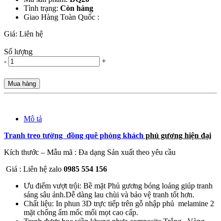
Tình trạng:
Còn hàng
Giao Hàng Toàn Quốc :
Giá:
Liên hệ
Số lượng
-
+
Mua hàng
Mô tả
Tranh treo tường đồng quê phòng khách
phủ gương hiện đại
Kích thước – Mẫu mã : Đa dạng Sản xuất theo yêu cầu
Giá : Liên hệ zalo
0985 554 156
Ưu điểm vượt trội: Bề mặt Phủ gương bóng loáng giúp tranh
sáng sâu ảnh.Dễ dàng lau chùi và bảo vệ tranh tốt hơn.
Chất liệu: In phun 3D trực tiếp trên gỗ nhập phủ melamine 2
mặt chống ẩm mốc mối mọt cao cấp.