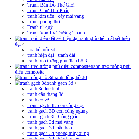
Tranh Bản Đồ Thế Giới
Tranh Chữ Thư Pháp
tranh kim tiền , cây mai vàng
Tranh phòng thờ
Tranh tứ quý
Tranh Vạn Lý Trường Thành
tranh phù điêu đất sét hiện
đại
họa tiết nổi 3d
tranh hiện đại - tranh dài
tranh treo tường phù điêu bộ 3
tranh treo tường phù
điêu composite
tranh đồng hồ 3d
tranh gạch 3d
tranh 3d lộc bình
tranh cầu thang 3d
tranh cọ vẽ
Tranh gạch 3D con công dọc
tranh gạch 3D con công ngang
Tranh gạch 3D Công giáo
tranh gạch 3d mai vàng
tranh gạch 3d mẫu hoa
tranh gạch 3d phong thủy đứng
tranh gạch 3d phúc lộc thọ