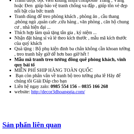
Tranh được bọc viền khung nhựa composite Trắng , Vàng
hoặc Đen giúp bảo vệ tranh chống va đập , giúp tôn vẻ đẹp
nổi bật của bức tranh
Tranh dùng để treo phòng khách , phòng ăn , cầu thang
,phòng ngủ ,quán cafe ,cửa hàng , văn phòng , căn hộ chung
cư , nhà hiện đại ...
Thích hợp làm quà tặng tân gia , kỷ niệm ...
Nhận đặt hàng sỉ và lẻ theo kích thước , mẫu mã kích thước
của quý khách
Quà tặng : Bộ phụ kiện đinh ba chân không cần khoan tường
, treo tranh bây giờ dễ hơn bao giờ hết !
Mẫu mã tranh treo tường đồng quê phòng khách, vinh
quy bái tổ
MIỄN PHÍ SHIP HÀNG TOÀN QUỐC
Bạn còn phân vân về tranh bộ treo tường pha lê Hãy để
chúng tôi Giải Đáp cho bạn
Liên hệ ngay zalo:
0985 554 156
– 0835 166 268
website:
http://decor3dhoanggia.com/
Sản phẩn liên quan