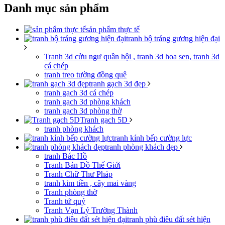
Danh mục sản phẩm
sản phẩm thực tế
tranh bộ tráng gương hiện đại
Tranh 3d cửu ngư quần hội , tranh 3d hoa sen, tranh 3d
cá chép
tranh treo tường đồng quê
tranh gạch 3d đẹp
tranh gạch 3d cá chép
tranh gạch 3d phòng khách
tranh gạch 3d phòng thờ
Tranh gạch 5D
tranh phòng khách
tranh kính bếp cường lực
tranh phòng khách đẹp
tranh Bác Hồ
Tranh Bản Đồ Thế Giới
Tranh Chữ Thư Pháp
tranh kim tiền , cây mai vàng
Tranh phòng thờ
Tranh tứ quý
Tranh Vạn Lý Trường Thành
tranh phù điêu đất sét hiện