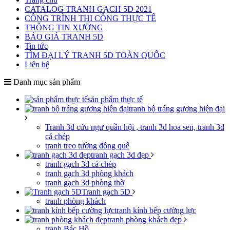
CATALOG TRANH GẠCH 5D 2021
CÔNG TRÌNH THI CÔNG THỰC TẾ
THÔNG TIN XƯỞNG
BÁO GIÁ TRANH 5D
Tin tức
TÌM ĐẠI LÝ TRANH 5D TOÀN QUỐC
Liên hệ
Danh mục sản phẩm
sản phẩm thực tế
tranh bộ tráng gương hiện đại
Tranh 3d cửu ngư quần hội , tranh 3d hoa sen, tranh 3d
cá chép
tranh treo tường đồng quê
tranh gạch 3d đẹp
tranh gạch 3d cá chép
tranh gạch 3d phòng khách
tranh gạch 3d phòng thờ
Tranh gạch 5D
tranh phòng khách
tranh kính bếp cường lực
tranh phòng khách đẹp
tranh Bác Hồ