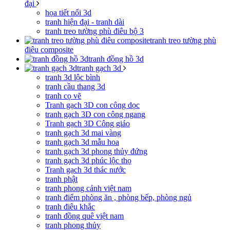
đại
họa tiết nổi 3d
tranh hiện đại - tranh dài
tranh treo tường phù điêu bộ 3
tranh treo tường phù
điêu composite
tranh đồng hồ 3d
tranh gạch 3d
tranh 3d lộc bình
tranh cầu thang 3d
tranh cọ vẽ
Tranh gạch 3D con công dọc
tranh gạch 3D con công ngang
Tranh gạch 3D Công giáo
tranh gạch 3d mai vàng
tranh gạch 3d mẫu hoa
tranh gạch 3d phong thủy đứng
tranh gạch 3d phúc lộc thọ
Tranh gạch 3d thác nước
tranh phật
tranh phong cảnh việt nam
tranh điểm phòng ăn , phòng bếp, phòng ngủ
tranh điêu khắc
tranh đồng quê việt nam
tranh phong thủy