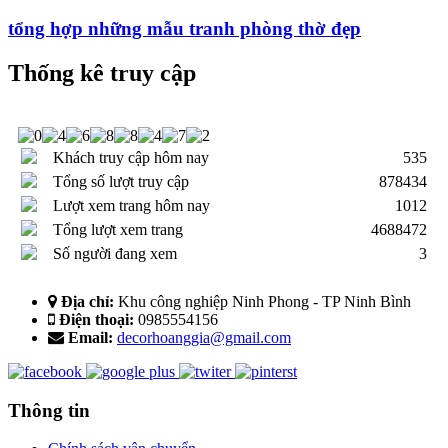
tổng hợp những mẫu tranh phòng thờ đẹp
Thống kê truy cập
Khách truy cập hôm nay
535
Tổng số lượt truy cập
878434
Lượt xem trang hôm nay
1012
Tổng lượt xem trang
4688472
Số người đang xem
3
Địa chỉ:
Khu công nghiệp Ninh Phong - TP Ninh Bình
Điện thoại:
0985554156
Email:
decorhoanggia@gmail.com
Thông tin