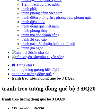
Tranh gạch 3d thác nước
tranh phật
tranh phong cảnh việt nam
tranh điểm phòng ăn , phòng bếp, phòng ngủ
tranh điêu khắc
tranh đồng quê việt nam
tranh phong thủy
tranh mã đáo thành công
tranh 3d cao cấp
tranh gạch 3d thuận buồm xuôi gió
tranh giả ngọc
sàn nhà 3d
trần xuyên sáng
Trang chủ
tranh bộ tráng gương hiện đại
tranh treo tường đồng quê
tranh treo tường đồng quê bộ 3 ĐQ20
tranh treo tường đồng quê bộ 3 ĐQ20
tranh treo tường đồng quê bộ 3 ĐQ20
Mã sản phẩm:
ĐQ20