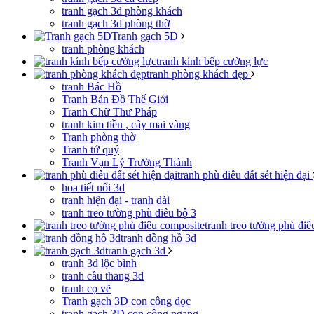
tranh gạch 3d phòng khách
tranh gạch 3d phòng thờ
Tranh gạch 5D
tranh phòng khách
tranh kính bếp cường lực
tranh phòng khách đẹp
tranh Bác Hồ
Tranh Bản Đồ Thế Giới
Tranh Chữ Thư Pháp
tranh kim tiền , cây mai vàng
Tranh phòng thờ
Tranh tứ quý
Tranh Vạn Lý Trường Thành
tranh phù điêu đất sét hiện đại
họa tiết nổi 3d
tranh hiện đại - tranh dài
tranh treo tường phù điêu bộ 3
tranh treo tường phù đi
tranh đồng hồ 3d
tranh gạch 3d
tranh 3d lộc bình
tranh cầu thang 3d
tranh cọ vẽ
Tranh gạch 3D con công dọc
tranh gạch 3D con công ngang