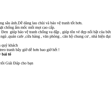
g sâu ảnh.Dễ dàng lau chùi và bảo vệ tranh tốt hơn.
 mặt chống ẩm mốc mối mọt cao cấp.
en giúp bảo vệ tranh chống va đập , giúp tôn vẻ đẹp nổi bật của bức
gủ ,quán cafe ,cửa hàng , văn phòng , căn hộ chung cư , nhà hiện đại 
a quý khách
reo tranh bây giờ dễ hơn bao giờ hết !
 bái tổ
 tôi Giải Đáp cho bạn