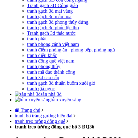
Tranh gạch 3D Công giáo
tranh gạch 3d mai vàng
tranh gạch 3d mẫu hoa
tranh gạch 3d phong thủy đứng
tranh gạch 3d phúc lộc thọ
Tranh gạch 3d thác nước
tranh phật
tranh phong cảnh việt nam
tranh điểm phòng ăn , phòng bếp, phòng ngủ
tranh điêu khắc
tranh đồng quê việt nam
tranh phong thủy
tranh mã đáo thành công
tranh 3d cao cấp
tranh gạch 3d thuận buồm xuôi gió
tranh giả ngọc
sàn nhà 3d
trần xuyên sáng
Trang chủ
tranh bộ tráng gương hiện đại
tranh treo tường đồng quê
tranh treo tường đồng quê bộ 3 ĐQ36