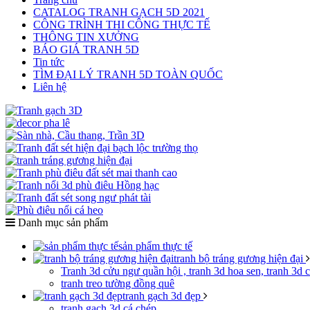
CATALOG TRANH GẠCH 5D 2021
CÔNG TRÌNH THI CÔNG THỰC TẾ
THÔNG TIN XƯỞNG
BÁO GIÁ TRANH 5D
Tin tức
TÌM ĐẠI LÝ TRANH 5D TOÀN QUỐC
Liên hệ
Danh mục sản phẩm
sản phẩm thực tế
tranh bộ tráng gương hiện đại
Tranh 3d cửu ngư quần hội , tranh 3d hoa sen, tranh 3d 
tranh treo tường đồng quê
tranh gạch 3d đẹp
tranh gạch 3d cá chép