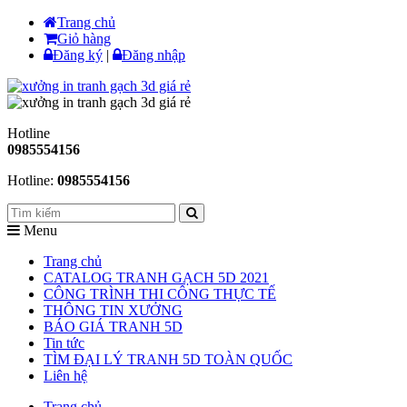
Trang chủ
Giỏ hàng
Đăng ký
|
Đăng nhập
Hotline
0985554156
Hotline:
0985554156
Menu
Trang chủ
CATALOG TRANH GẠCH 5D 2021
CÔNG TRÌNH THI CÔNG THỰC TẾ
THÔNG TIN XƯỞNG
BÁO GIÁ TRANH 5D
Tin tức
TÌM ĐẠI LÝ TRANH 5D TOÀN QUỐC
Liên hệ
Trang chủ