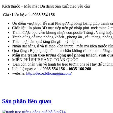
Kích thước – Mẫu mã : Đa dạng Sản xuất theo yêu cầu
Giá : Liên hệ zalo
0985 554 156
Ưu điểm vượt trội: Bề mặt Phủ gương bóng loáng giúp tranh sán
Chất liệu: In phun 3D trực tiếp trên gỗ nhập phủ melamine 2
Tranh được bọc viền khung nhựa composite Trắng , Vàng hoặc Đ
Tranh dùng để treo phòng khách , phòng ăn , cầu thang ,phòng n
Thích hợp làm quà tặng tân gia , kỷ niệm ...
Nhận đặt hàng sỉ và lẻ theo kích thước , mẫu mã kích thước củ
Quà tặng : Bộ phụ kiện đinh ba chân không cần khoan tường , t
Mẫu mã tranh treo tường đồng quê phòng khách, vinh quy
MIỄN PHÍ SHIP HÀNG TOÀN QUỐC
Bạn còn phân vân về tranh bộ treo tường pha lê Hãy để chúng
Liên hệ ngay zalo:
0985 554 156
– 0835 166 268
website:
http://decor3dhoanggia.com/
Sản phẩn liên quan