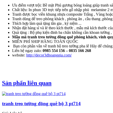
Ưu điểm vượt trội: Bề mặt Phủ gương bóng loáng giúp tranh sán
Chất liệu: In phun 3D trực tiếp trên gỗ nhập phủ melamine 2
Tranh được bọc viền khung nhựa composite Trắng , Vàng hoặc Đ
Tranh dùng để treo phòng khách , phòng ăn , cầu thang ,phòng n
Thích hợp làm quà tặng tân gia , kỷ niệm ...
Nhận đặt hàng sỉ và lẻ theo kích thước , mẫu mã kích thước củ
Quà tặng : Bộ phụ kiện đinh ba chân không cần khoan tường , t
Mẫu mã tranh treo tường đồng quê phòng khách, vinh quy
MIỄN PHÍ SHIP HÀNG TOÀN QUỐC
Bạn còn phân vân về tranh bộ treo tường pha lê Hãy để chúng
Liên hệ ngay zalo:
0985 554 156
– 0835 166 268
website:
http://decor3dhoanggia.com/
Sản phẩn liên quan
tranh treo tường đồng quê bộ 3 pt714