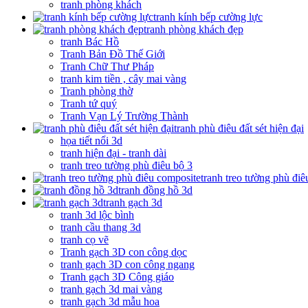
tranh phòng khách
tranh kính bếp cường lực
tranh phòng khách đẹp
tranh Bác Hồ
Tranh Bản Đồ Thế Giới
Tranh Chữ Thư Pháp
tranh kim tiền , cây mai vàng
Tranh phòng thờ
Tranh tứ quý
Tranh Vạn Lý Trường Thành
tranh phù điêu đất sét hiện đại
họa tiết nổi 3d
tranh hiện đại - tranh dài
tranh treo tường phù điêu bộ 3
tranh treo tường phù đi
tranh đồng hồ 3d
tranh gạch 3d
tranh 3d lộc bình
tranh cầu thang 3d
tranh cọ vẽ
Tranh gạch 3D con công dọc
tranh gạch 3D con công ngang
Tranh gạch 3D Công giáo
tranh gạch 3d mai vàng
tranh gạch 3d mẫu hoa