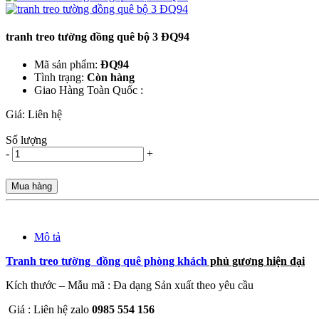
tranh treo tường đồng quê bộ 3 ĐQ94
Mã sản phẩm:
ĐQ94
Tình trạng:
Còn hàng
Giao Hàng Toàn Quốc :
Giá:
Liên hệ
Số lượng
-
+
Mua hàng
Mô tả
Tranh treo tường đồng quê phòng khách
phủ gương hiện đại
Kích thước – Mẫu mã : Đa dạng Sản xuất theo yêu cầu
Giá : Liên hệ zalo
0985 554 156