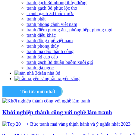
tranh gạch 3d phong thủy đứng
tranh gạch 3d phúc lộc thọ
Tranh gạch 3d thác nước
tranh phật
tranh phong cảnh việt nam
tranh điểm phòng ăn , phòng bếp, phòng ngủ
tranh điêu khắc
tranh đồng quê việt nam
tranh phong thủy
tranh mã đáo thành công
tranh 3d cao cấp
tranh gạch 3d thuận buồm xuôi gió
tranh giả ngọc
sàn nhà 3d
trần xuyên sáng
Tin tức mới nhất
Khởi nghiệp thành công với nghề làm tranh