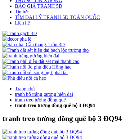
THÔNG TIN XƯỞNG
BÁO GIÁ TRANH 5D
Tin tức
TÌM ĐẠI LÝ TRANH 5D TOÀN QUỐC
Liên hệ
Trang chủ
tranh bộ tráng gương hiện đại
tranh treo tường đồng quê
tranh treo tường đồng quê bộ 3 ĐQ94
tranh treo tường đồng quê bộ 3 ĐQ94