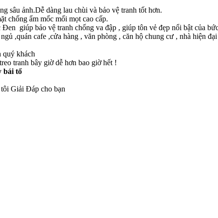
g sâu ảnh.Dễ dàng lau chùi và bảo vệ tranh tốt hơn.
 mặt chống ẩm mốc mối mọt cao cấp.
en giúp bảo vệ tranh chống va đập , giúp tôn vẻ đẹp nổi bật của bức
gủ ,quán cafe ,cửa hàng , văn phòng , căn hộ chung cư , nhà hiện đại 
a quý khách
reo tranh bây giờ dễ hơn bao giờ hết !
 bái tổ
 tôi Giải Đáp cho bạn