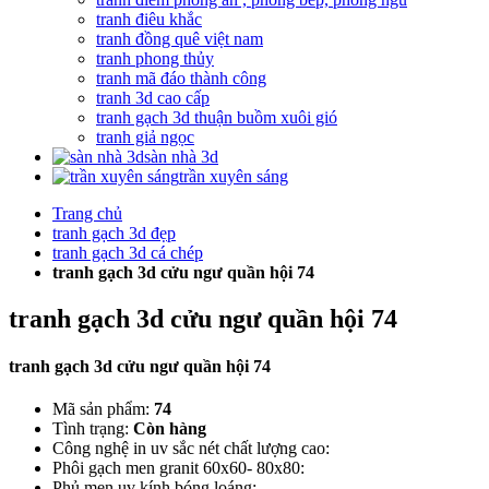
tranh điêu khắc
tranh đồng quê việt nam
tranh phong thủy
tranh mã đáo thành công
tranh 3d cao cấp
tranh gạch 3d thuận buồm xuôi gió
tranh giả ngọc
sàn nhà 3d
trần xuyên sáng
Trang chủ
tranh gạch 3d đẹp
tranh gạch 3d cá chép
tranh gạch 3d cửu ngư quần hội 74
tranh gạch 3d cửu ngư quần hội 74
tranh gạch 3d cửu ngư quần hội 74
Mã sản phẩm:
74
Tình trạng:
Còn hàng
Công nghệ in uv sắc nét chất lượng cao:
Phôi gạch men granit 60x60- 80x80:
Phủ men uv kính bóng loáng: