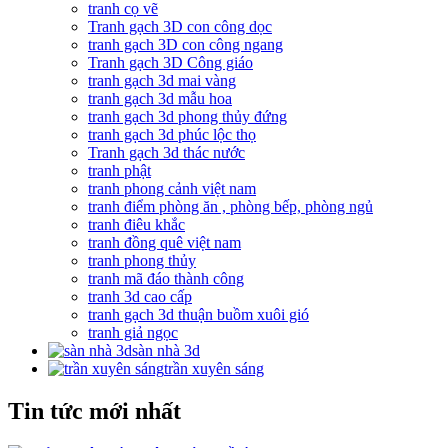
tranh cọ vẽ
Tranh gạch 3D con công dọc
tranh gạch 3D con công ngang
Tranh gạch 3D Công giáo
tranh gạch 3d mai vàng
tranh gạch 3d mẫu hoa
tranh gạch 3d phong thủy đứng
tranh gạch 3d phúc lộc thọ
Tranh gạch 3d thác nước
tranh phật
tranh phong cảnh việt nam
tranh điểm phòng ăn , phòng bếp, phòng ngủ
tranh điêu khắc
tranh đồng quê việt nam
tranh phong thủy
tranh mã đáo thành công
tranh 3d cao cấp
tranh gạch 3d thuận buồm xuôi gió
tranh giả ngọc
sàn nhà 3d
trần xuyên sáng
Tin tức mới nhất