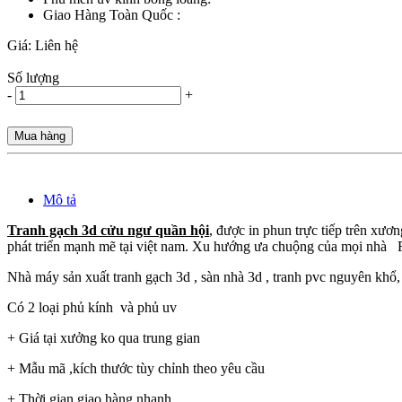
Giao Hàng Toàn Quốc :
Giá:
Liên hệ
Số lượng
-
+
Mua hàng
Mô tả
Tranh gạch 3d cửu ngư quần hội
, được in phun trực tiếp trên xươ
phát triển mạnh mẽ tại việt nam. Xu hướng ưa chuộng của mọi nhà
Nhà máy sản xuất tranh gạch 3d , sàn nhà 3d , tranh pvc nguyên khổ, 
Có 2 loại phủ kính và phủ uv
+ Giá tại xưởng ko qua trung gian
+ Mẫu mã ,kích thước tùy chỉnh theo yêu cầu
+ Thời gian giao hàng nhanh