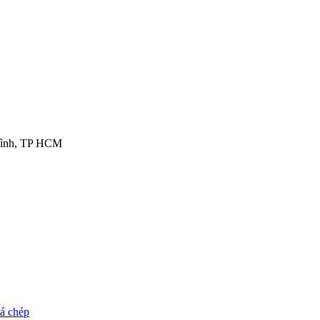
 Bình, TP HCM
cá chép