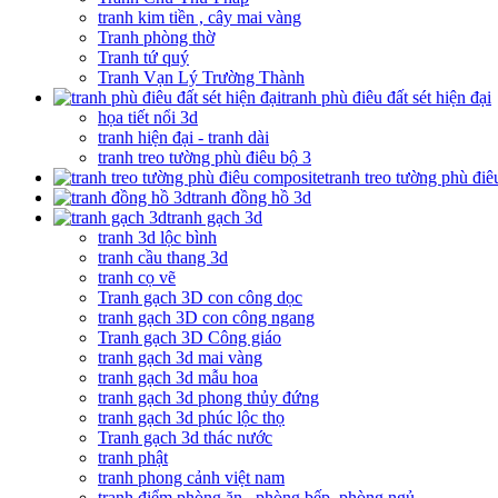
tranh kim tiền , cây mai vàng
Tranh phòng thờ
Tranh tứ quý
Tranh Vạn Lý Trường Thành
tranh phù điêu đất sét hiện đại
họa tiết nổi 3d
tranh hiện đại - tranh dài
tranh treo tường phù điêu bộ 3
tranh treo tường phù đi
tranh đồng hồ 3d
tranh gạch 3d
tranh 3d lộc bình
tranh cầu thang 3d
tranh cọ vẽ
Tranh gạch 3D con công dọc
tranh gạch 3D con công ngang
Tranh gạch 3D Công giáo
tranh gạch 3d mai vàng
tranh gạch 3d mẫu hoa
tranh gạch 3d phong thủy đứng
tranh gạch 3d phúc lộc thọ
Tranh gạch 3d thác nước
tranh phật
tranh phong cảnh việt nam
tranh điểm phòng ăn , phòng bếp, phòng ngủ