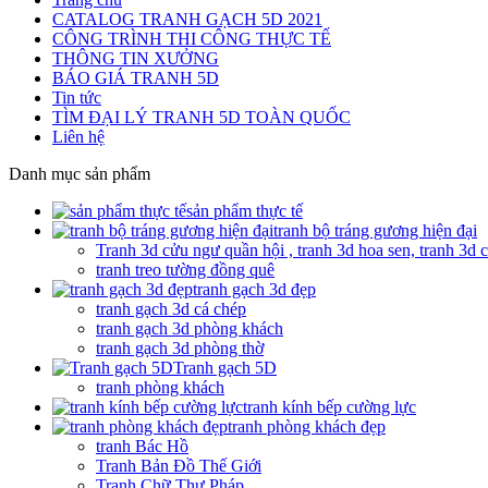
CATALOG TRANH GẠCH 5D 2021
CÔNG TRÌNH THI CÔNG THỰC TẾ
THÔNG TIN XƯỞNG
BÁO GIÁ TRANH 5D
Tin tức
TÌM ĐẠI LÝ TRANH 5D TOÀN QUỐC
Liên hệ
Danh mục sản phẩm
sản phẩm thực tế
tranh bộ tráng gương hiện đại
Tranh 3d cửu ngư quần hội , tranh 3d hoa sen, tranh 3d 
tranh treo tường đồng quê
tranh gạch 3d đẹp
tranh gạch 3d cá chép
tranh gạch 3d phòng khách
tranh gạch 3d phòng thờ
Tranh gạch 5D
tranh phòng khách
tranh kính bếp cường lực
tranh phòng khách đẹp
tranh Bác Hồ
Tranh Bản Đồ Thế Giới
Tranh Chữ Thư Pháp