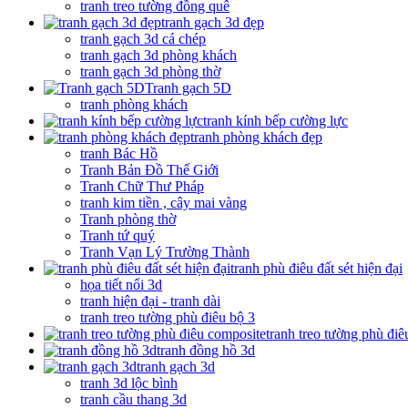
tranh treo tường đồng quê
tranh gạch 3d đẹp
tranh gạch 3d cá chép
tranh gạch 3d phòng khách
tranh gạch 3d phòng thờ
Tranh gạch 5D
tranh phòng khách
tranh kính bếp cường lực
tranh phòng khách đẹp
tranh Bác Hồ
Tranh Bản Đồ Thế Giới
Tranh Chữ Thư Pháp
tranh kim tiền , cây mai vàng
Tranh phòng thờ
Tranh tứ quý
Tranh Vạn Lý Trường Thành
tranh phù điêu đất sét hiện đại
họa tiết nổi 3d
tranh hiện đại - tranh dài
tranh treo tường phù điêu bộ 3
tranh treo tường phù đi
tranh đồng hồ 3d
tranh gạch 3d
tranh 3d lộc bình
tranh cầu thang 3d