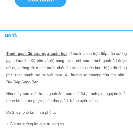
MÔ TẢ
Tranh gạch 3d cửu ngư quần hội
, được in phun trực tiếp trên xương
gạch Granit . Độ bền và độ bóng , sắc nét cao. Tranh gạch 3d được
dử dụng rộng rãi ở các nước châu âu và các nước bạn. Hiện đã đang
phát triển mạnh mẽ tại việt nam. Xu hướng ưa chuộng của mọi nhà
Rẻ- Đẹp-Sang-Bền
Nhà máy sản xuất tranh gạch 3d , sàn nhà 3d , tranh pvc nguyên khổ,
tranh kính cường lực , cầu thang 3d, trần xuyên sáng .
Có 2 loại phủ kính và phủ uv
+ Giá tại xưởng ko qua trung gian