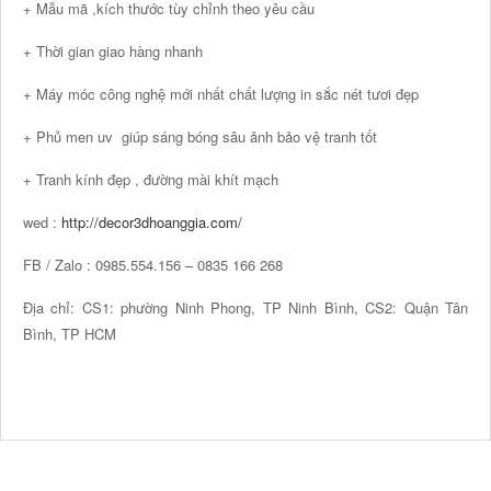
+ Mẫu mã ,kích thước tùy chỉnh theo yêu cầu
+ Thời gian giao hàng nhanh
+ Máy móc công nghệ mới nhất chất lượng in sắc nét tươi đẹp
+ Phủ men uv giúp sáng bóng sâu ảnh bảo vệ tranh tốt
+ Tranh kính đẹp , đường mài khít mạch
wed :
http://decor3dhoanggia.com/
FB / Zalo : 0985.554.156 – 0835 166 268
Địa chỉ: CS1: phường Ninh Phong, TP Ninh Bình, CS2: Quận Tân
Bình, TP HCM