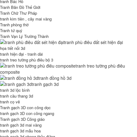
tranh Bác Hồ
Tranh Bản Đồ Thế Giới
Tranh Chữ Thư Pháp
tranh kim tiền , cây mai vàng
Tranh phòng thờ
Tranh tứ quý
Tranh Vạn Lý Trường Thành
tranh phù điêu đất sét hiện đại
họa tiết nổi 3d
tranh hiện đại - tranh dài
tranh treo tường phù điêu bộ 3
tranh treo tường phù điêu
composite
tranh đồng hồ 3d
tranh gạch 3d
tranh 3d lộc bình
tranh cầu thang 3d
tranh cọ vẽ
Tranh gạch 3D con công dọc
tranh gạch 3D con công ngang
Tranh gạch 3D Công giáo
tranh gạch 3d mai vàng
tranh gạch 3d mẫu hoa
tranh gạch 3d phong thủy đứng