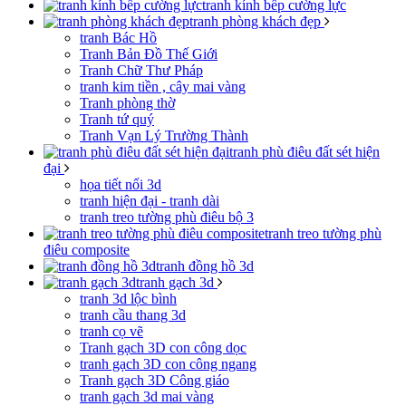
tranh kính bếp cường lực
tranh phòng khách đẹp
tranh Bác Hồ
Tranh Bản Đồ Thế Giới
Tranh Chữ Thư Pháp
tranh kim tiền , cây mai vàng
Tranh phòng thờ
Tranh tứ quý
Tranh Vạn Lý Trường Thành
tranh phù điêu đất sét hiện
đại
họa tiết nổi 3d
tranh hiện đại - tranh dài
tranh treo tường phù điêu bộ 3
tranh treo tường phù
điêu composite
tranh đồng hồ 3d
tranh gạch 3d
tranh 3d lộc bình
tranh cầu thang 3d
tranh cọ vẽ
Tranh gạch 3D con công dọc
tranh gạch 3D con công ngang
Tranh gạch 3D Công giáo
tranh gạch 3d mai vàng