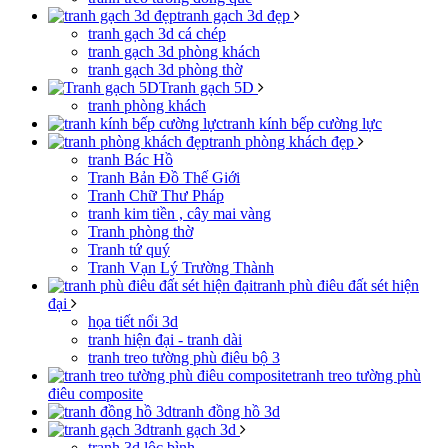
tranh gạch 3d đẹp
tranh gạch 3d cá chép
tranh gạch 3d phòng khách
tranh gạch 3d phòng thờ
Tranh gạch 5D
tranh phòng khách
tranh kính bếp cường lực
tranh phòng khách đẹp
tranh Bác Hồ
Tranh Bản Đồ Thế Giới
Tranh Chữ Thư Pháp
tranh kim tiền , cây mai vàng
Tranh phòng thờ
Tranh tứ quý
Tranh Vạn Lý Trường Thành
tranh phù điêu đất sét hiện
đại
họa tiết nổi 3d
tranh hiện đại - tranh dài
tranh treo tường phù điêu bộ 3
tranh treo tường phù
điêu composite
tranh đồng hồ 3d
tranh gạch 3d
tranh 3d lộc bình