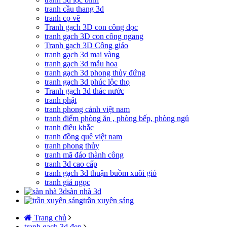
tranh cầu thang 3d
tranh cọ vẽ
Tranh gạch 3D con công dọc
tranh gạch 3D con công ngang
Tranh gạch 3D Công giáo
tranh gạch 3d mai vàng
tranh gạch 3d mẫu hoa
tranh gạch 3d phong thủy đứng
tranh gạch 3d phúc lộc thọ
Tranh gạch 3d thác nước
tranh phật
tranh phong cảnh việt nam
tranh điểm phòng ăn , phòng bếp, phòng ngủ
tranh điêu khắc
tranh đồng quê việt nam
tranh phong thủy
tranh mã đáo thành công
tranh 3d cao cấp
tranh gạch 3d thuận buồm xuôi gió
tranh giả ngọc
sàn nhà 3d
trần xuyên sáng
Trang chủ
tranh gạch 3d đẹp