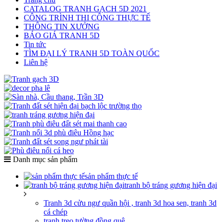
CATALOG TRANH GẠCH 5D 2021
CÔNG TRÌNH THI CÔNG THỰC TẾ
THÔNG TIN XƯỞNG
BÁO GIÁ TRANH 5D
Tin tức
TÌM ĐẠI LÝ TRANH 5D TOÀN QUỐC
Liên hệ
Danh mục sản phẩm
sản phẩm thực tế
tranh bộ tráng gương hiện đại
Tranh 3d cửu ngư quần hội , tranh 3d hoa sen, tranh 3d
cá chép
tranh treo tường đồng quê