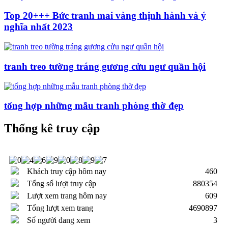
Top 20+++ Bức tranh mai vàng thịnh hành và ý
nghĩa nhất 2023
tranh treo tường tráng gương cửu ngư quần hội
tổng hợp những mẫu tranh phòng thờ đẹp
Thống kê truy cập
Khách truy cập hôm nay
460
Tổng số lượt truy cập
880354
Lượt xem trang hôm nay
609
Tổng lượt xem trang
4690897
Số người đang xem
3