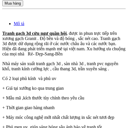
Mua hàng
Mô tả
Tranh gạch 3d cửu ngư quần hội
, được in phun trực tiếp trên
xương gạch Granit . Độ bền và độ bóng , sắc nét cao. Tranh gạch
3d được dử dụng rộng rãi ở các nước châu âu và các nước bạn.
Hiện đã đang phát triển mạnh mẽ tại việt nam. Xu hướng ưa chuộng
của mọi nhà Rẻ- Đẹp-Sang-Bền
Nhà máy sản xuất tranh gạch 3d , sàn nhà 3d , tranh pvc nguyên
khổ, tranh kính cường lực , cầu thang 3d, trần xuyên sáng .
Có 2 loại phủ kính và phủ uv
+ Giá tại xưởng ko qua trung gian
+ Mẫu mã ,kích thước tùy chỉnh theo yêu cầu
+ Thời gian giao hàng nhanh
+ Máy móc công nghệ mới nhất chất lượng in sắc nét tươi đẹp
+ Phủ men uv giúp sáng bóng sâu ảnh bảo vệ tranh tốt