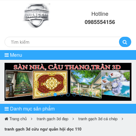
Hotline
0985554156
Menu
prev
ne
Danh mục sản phẩm
Trang chủ
tranh gạch 3d đẹp
tranh gạch 3d cá chép
tranh gạch 3d cửu ngư quần hội dọc 110