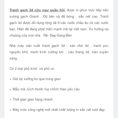
Tranh gạch 3d cửu ngư quần hội
, được in phun trực tiếp trên
xương gạch Granit . Độ bền và độ bóng , sắc nét cao. Tranh
gạch 3d được dử dụng rộng rãi ở các nước châu âu và các nước
bạn. Hiện đã đang phát triển mạnh mẽ tại việt nam. Xu hướng ưa
chuộng của mọi nhà Rẻ- Đẹp-Sang-Bền
Nhà máy sản xuất tranh gạch 3d , sàn nhà 3d , tranh pvc
nguyên khổ, tranh kính cường lực , cầu thang 3d, trần xuyên
sáng .
Có 2 loại phủ kính và phủ uv
+ Giá tại xưởng ko qua trung gian
+ Mẫu mã ,kích thước tùy chỉnh theo yêu cầu
+ Thời gian giao hàng nhanh
+ Máy móc công nghệ mới nhất chất lượng in sắc nét tươi đẹp