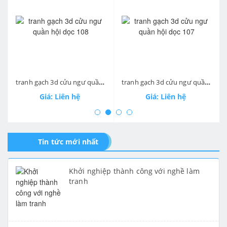
prev
ne
tranh gạch 3d cửu ngư quần hội dọc 108
tranh gạch 3d cửu ngư quần hội dọc 107
Giá: Liên hệ
Giá: Liên hệ
Tin tức mới nhất
Khởi nghiệp thành công với nghề làm
tranh