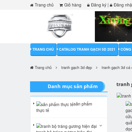
Trang chủ
Giỏ hàng
Đăng ký
|
Đăng nh
TRANG CHỦ
CATALOG TRANH GẠCH 5D 2021
CÔNG 
Trang chủ
tranh gạch 3d đẹp
tranh gạch 3d cá
tranh 
Danh mục sản phẩm
sản phẩm
thực tế
tranh bộ tráng gương hiện đại