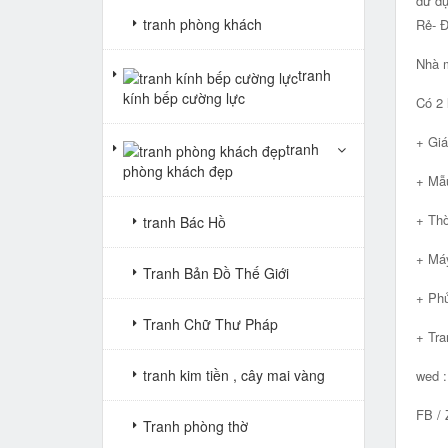
dử dụ
tranh phòng khách
Rẻ- 
Nhà m
tranh
kính bếp cường lực
Có 2 
+ Giá
tranh
phòng khách đẹp
+ Mẫu
+ Thờ
tranh Bác Hồ
+ Máy
Tranh Bản Đồ Thế Giới
+ Phủ
Tranh Chữ Thư Pháp
+ Tra
tranh kim tiền , cây mai vàng
wed 
FB / 
Tranh phòng thờ