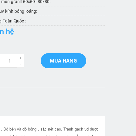
 men granit 60x60- 80x80:
v kính bóng loáng:
g Toàn Quốc :
ên hệ
+
MUA HÀNG
-
t . Độ bền và độ bóng , sắc nét cao. Tranh gạch 3d được