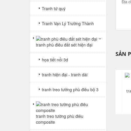
Địa c
Tranh tứ quý
Tranh Vạn Lý Trường Thành
tranh phù điêu đất sét hiện đại
SẢN 
họa tiết nổi 3d
tranh hiện đại - tranh dài
tranh treo tường phù điêu bộ 3
pr
tranh gạch 3d cửu ngư quần hội dọc 110
tranh gạch 3d cửu ngư quần hội dọc 109
Giá: Liên hệ
Giá: Liên hệ
tranh treo tường phù điêu
composite