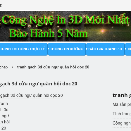
ập
TRÌNH THI CÔNG THỰC TẾ
THÔNG TIN XƯỞNG
BÁO GIÁ TRANH 5D
T
 chép
tranh gạch 3d cửu ngư quần hội dọc 20
gạch 3d cửu ngư quần hội dọc 20
tranh 
Mã sản 
Tình trạn
Công nghệ