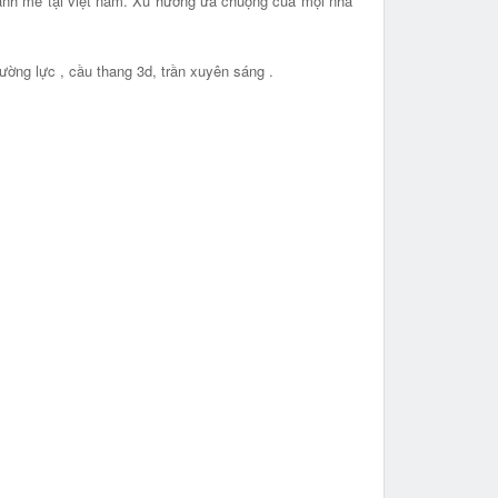
 mạnh mẽ tại việt nam. Xu hướng ưa chuộng của mọi nhà
ường lực , cầu thang 3d, trần xuyên sáng .