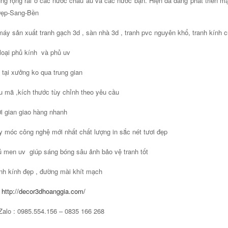
ng rộng rãi ở các nước châu âu và các nước bạn. Hiện đã đang phát triển
Đẹp-Sang-Bền
áy sản xuất tranh gạch 3d , sàn nhà 3d , tranh pvc nguyên khổ, tranh kính c
loại phủ kính và phủ uv
 tại xưởng ko qua trung gian
 mã ,kích thước tùy chỉnh theo yêu cầu
i gian giao hàng nhanh
 móc công nghệ mới nhất chất lượng in sắc nét tươi đẹp
 men uv giúp sáng bóng sâu ảnh bảo vệ tranh tốt
nh kính đẹp , đường mài khít mạch
:
http://decor3dhoanggia.com/
Zalo : 0985.554.156 – 0835 166 268