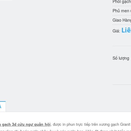
Phôi gạch
Phủ men u
Giao Hàn
Li
Giá:
Số lượng
Ả
h gạch 3d cửu ngư quần hội
, được in phun trực tiếp trên xương gạch Grani