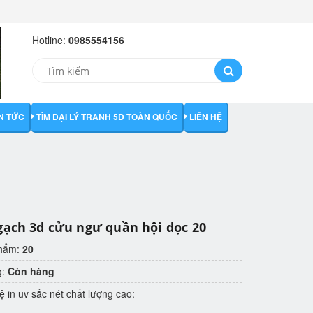
Hotline:
0985554156
IN TỨC
TÌM ĐẠI LÝ TRANH 5D TOÀN QUỐC
LIÊN HỆ
gạch 3d cửu ngư quần hội dọc 20
phẩm:
20
g:
Còn hàng
 in uv sắc nét chất lượng cao: