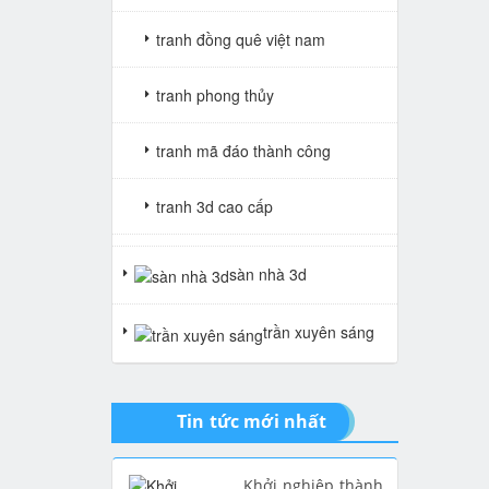
tranh đồng quê việt nam
tranh phong thủy
tranh mã đáo thành công
tranh 3d cao cấp
tranh gạch 3d thuận buồm xuôi
sàn nhà 3d
gió
trần xuyên sáng
tranh giả ngọc
Tin tức mới nhất
Khởi nghiệp thành