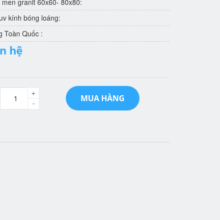
 men granit 60x60- 80x80:
v kính bóng loáng:
g Toàn Quốc :
ên hệ
+
MUA HÀNG
-