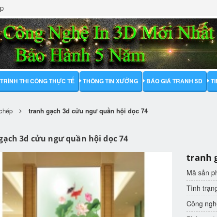
ập
TRÌNH THI CÔNG THỰC TẾ
THÔNG TIN XƯỞNG
BÁO GIÁ TRANH 5D
T
 chép
tranh gạch 3d cửu ngư quần hội dọc 74
gạch 3d cửu ngư quần hội dọc 74
tranh 
Mã sản 
Tình trạn
Công nghệ