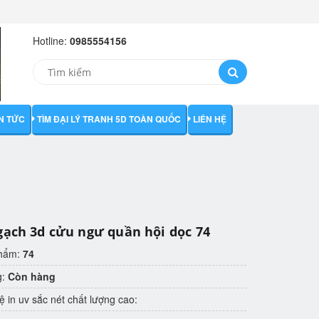
Hotline:
0985554156
IN TỨC
TÌM ĐẠI LÝ TRANH 5D TOÀN QUỐC
LIÊN HỆ
gạch 3d cửu ngư quần hội dọc 74
phẩm:
74
g:
Còn hàng
 in uv sắc nét chất lượng cao: