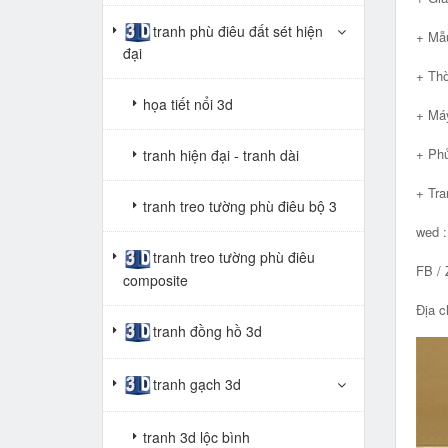
tranh phù điêu đất sét hiện
+ Mẫu
đại
+ Thờ
họa tiết nổi 3d
+ Máy
+ Phủ
tranh hiện đại - tranh dài
+ Tra
tranh treo tường phù điêu bộ 3
wed 
tranh treo tường phù điêu
FB / 
composite
Địa c
tranh đồng hồ 3d
tranh gạch 3d
tranh 3d lộc bình