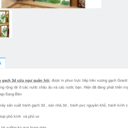
Ả
h gạch 3d cửu ngư quần hội
, được in phun trực tiếp trên xương gạch Grani
ng rộng rãi ở các nước châu âu và các nước bạn. Hiện đã đang phát triển
Đẹp-Sang-Bền
áy sản xuất tranh gạch 3d , sàn nhà 3d , tranh pvc nguyên khổ, tranh kính c
loại phủ kính và phủ uv
 tại xưởng ko qua trung gian