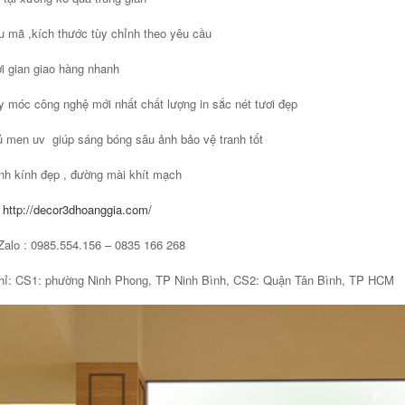
 mã ,kích thước tùy chỉnh theo yêu cầu
i gian giao hàng nhanh
 móc công nghệ mới nhất chất lượng in sắc nét tươi đẹp
 men uv giúp sáng bóng sâu ảnh bảo vệ tranh tốt
nh kính đẹp , đường mài khít mạch
:
http://decor3dhoanggia.com/
Zalo : 0985.554.156 – 0835 166 268
hỉ: CS1: phường Ninh Phong, TP Ninh Bình, CS2: Quận Tân Bình, TP HCM