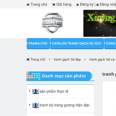
Trang chủ
Giỏ hàng
Đăng ký
|
Đăng nh
TRANG CHỦ
CATALOG TRANH GẠCH 5D 2021
CÔNG 
Trang chủ
tranh gạch 3d đẹp
tranh gạch 3d cá
tranh 
Danh mục sản phẩm
sản phẩm thực tế
tranh bộ tráng gương hiện đại