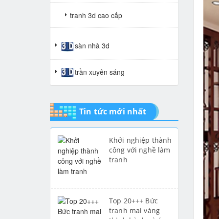
tranh 3d cao cấp
tranh gạch 3d thuận buồm xuôi
sàn nhà 3d
gió
trần xuyên sáng
tranh giả ngọc
Tin tức mới nhất
Khởi nghiệp thành
công với nghề làm
tranh
Top 20+++ Bức
tranh mai vàng