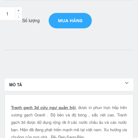
+
-
Số lượng
MUA HÀNG
MÔ TẢ
Tranh gạch 3d cửu ngư quần hội
, được in phun trực tiếp trên
xương gạch Granit . Độ bền và độ bóng , sắc nét cao. Tranh
gạch 3d được dử dụng rộng rãi ở các nước châu âu và các nước
bạn. Hiện đã đang phát triển mạnh mẽ tại việt nam. Xu hướng ưa
chuộng của mọi nhà Rẻ- Đẹp-Sang-Bền