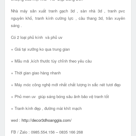
Nhà máy sản xuất tranh gạch 3d , sàn nhà 3d , tranh pvc
nguyên khổ, tranh kính cường lực , cầu thang 3d, trần xuyên
sáng .
Có 2 loại phủ kính và phủ uv
+ Giá tại xưởng ko qua trung gian
+ Mẫu mã ,kích thước tùy chỉnh theo yêu cầu
+ Thời gian giao hàng nhanh
+ Máy móc công nghệ mới nhất chất lượng in sắc nét tươi đẹp
+ Phủ men uv giúp sáng bóng sâu ảnh bảo vệ tranh tốt
+ Tranh kính đẹp , đường mài khít mạch
wed :
http://decor3dhoanggia.com/
FB / Zalo : 0985.554.156 – 0835 166 268