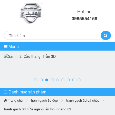
Hotline
0985554156
Menu
prev
ne
Danh mục sản phẩm
Trang chủ
tranh gạch 3d đẹp
tranh gạch 3d cá chép
tranh gạch 3d cửu ngư quần hội ngang 02