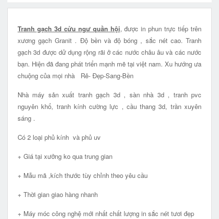
Tranh gạch 3d cửu ngư quần hội
, được in phun trực tiếp trên
xương gạch Granit . Độ bền và độ bóng , sắc nét cao. Tranh
gạch 3d được dử dụng rộng rãi ở các nước châu âu và các nước
bạn. Hiện đã đang phát triển mạnh mẽ tại việt nam. Xu hướng ưa
chuộng của mọi nhà Rẻ- Đẹp-Sang-Bền
Nhà máy sản xuất tranh gạch 3d , sàn nhà 3d , tranh pvc
nguyên khổ, tranh kính cường lực , cầu thang 3d, trần xuyên
sáng .
Có 2 loại phủ kính và phủ uv
+ Giá tại xưởng ko qua trung gian
+ Mẫu mã ,kích thước tùy chỉnh theo yêu cầu
+ Thời gian giao hàng nhanh
+ Máy móc công nghệ mới nhất chất lượng in sắc nét tươi đẹp