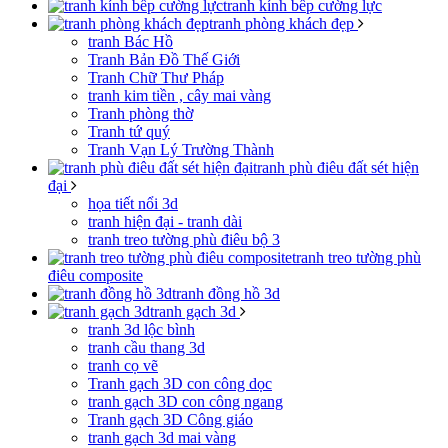
tranh kính bếp cường lực
tranh phòng khách đẹp
tranh Bác Hồ
Tranh Bản Đồ Thế Giới
Tranh Chữ Thư Pháp
tranh kim tiền , cây mai vàng
Tranh phòng thờ
Tranh tứ quý
Tranh Vạn Lý Trường Thành
tranh phù điêu đất sét hiện
đại
họa tiết nổi 3d
tranh hiện đại - tranh dài
tranh treo tường phù điêu bộ 3
tranh treo tường phù
điêu composite
tranh đồng hồ 3d
tranh gạch 3d
tranh 3d lộc bình
tranh cầu thang 3d
tranh cọ vẽ
Tranh gạch 3D con công dọc
tranh gạch 3D con công ngang
Tranh gạch 3D Công giáo
tranh gạch 3d mai vàng