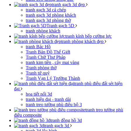
tranh gạch 3d đẹp
tranh gạch 3d cá chép
tranh gạch 3d phòng khách
tranh gạch 3d phòng thờ
Tranh gạch 5D
tranh phòng khách
tranh kính bếp cường lực
tranh phòng khách đẹp
tranh Bác Hồ
Tranh Bản Đồ Thế Giới
Tranh Chữ Thư Pháp
tranh kim tiền , cây mai vàng
Tranh phòng thờ
Tranh tứ quý
Tranh Vạn Lý Trường Thành
tranh phù điêu đất sét hiện
đại
họa tiết nổi 3d
tranh hiện đại - tranh dài
tranh treo tường phù điêu bộ 3
tranh treo tường phù
điêu composite
tranh đồng hồ 3d
tranh gạch 3d
tranh 3d lộc bình