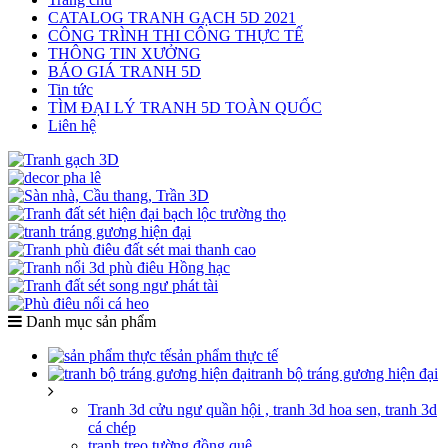
CATALOG TRANH GẠCH 5D 2021
CÔNG TRÌNH THI CÔNG THỰC TẾ
THÔNG TIN XƯỞNG
BÁO GIÁ TRANH 5D
Tin tức
TÌM ĐẠI LÝ TRANH 5D TOÀN QUỐC
Liên hệ
Danh mục sản phẩm
sản phẩm thực tế
tranh bộ tráng gương hiện đại
Tranh 3d cửu ngư quần hội , tranh 3d hoa sen, tranh 3d
cá chép
tranh treo tường đồng quê