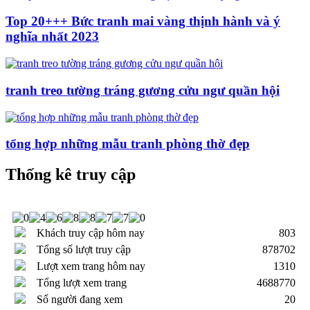
Top 20+++ Bức tranh mai vàng thịnh hành và ý
nghĩa nhất 2023
tranh treo tường tráng gương cửu ngư quần hội
tổng hợp những mẫu tranh phòng thờ đẹp
Thống kê truy cập
Khách truy cập hôm nay
803
Tổng số lượt truy cập
878702
Lượt xem trang hôm nay
1310
Tổng lượt xem trang
4688770
Số người đang xem
20