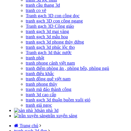
tranh cầu thang 3d
tranh cọ vẽ
Tranh gạch 3D con công dọc
tranh gạch 3D con công ngang
Tranh gạch 3D Công giáo
tranh gạch 3d mai vàng
tranh gạch 3d mẫu hoa
tranh gạch 3d phong thủy đứng
tranh gạch 3d phúc lộc thọ
Tranh gạch 3d thác nước
tranh phật
tranh phong cảnh việt nam
tranh điểm phòng ăn , phòng bếp, phòng ngủ
tranh điêu khắc
tranh đồng quê việt nam
tranh phong thủy
tranh mã đáo thành công
tranh 3d cao cấp
tranh gạch 3d thuận buồm xuôi gió
tranh giả ngọc
sàn nhà 3d
trần xuyên sáng
Trang chủ
tranh gạch 3d đẹp