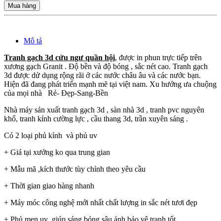
Mua hàng
Mô tả
Tranh gạch 3d cửu ngư quần hội
, được in phun trực tiếp trên
xương gạch Granit . Độ bền và độ bóng , sắc nét cao. Tranh gạch
3d được dử dụng rộng rãi ở các nước châu âu và các nước bạn.
Hiện đã đang phát triển mạnh mẽ tại việt nam. Xu hướng ưa chuộng
của mọi nhà Rẻ- Đẹp-Sang-Bền
Nhà máy sản xuất tranh gạch 3d , sàn nhà 3d , tranh pvc nguyên
khổ, tranh kính cường lực , cầu thang 3d, trần xuyên sáng .
Có 2 loại phủ kính và phủ uv
+ Giá tại xưởng ko qua trung gian
+ Mẫu mã ,kích thước tùy chỉnh theo yêu cầu
+ Thời gian giao hàng nhanh
+ Máy móc công nghệ mới nhất chất lượng in sắc nét tươi đẹp
+ Phủ men uv giúp sáng bóng sâu ảnh bảo vệ tranh tốt